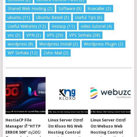
Shared Web Hosting
(2)
Software
(9)
truecaller
(2)
ubuntu
(11)
Ubuntu Based
(3)
Useful Tips
(6)
Useful Websites
(12)
Vestacp
(11)
video tutorial
(4)
vnc
(3)
VPN
(3)
VPS
(29)
VPS Sinhala
(38)
wordpress
(8)
Wordpress Install
(2)
Wordpress Plugin
(2)
WP Sinhala
(12)
Zoho Mail
(2)
HestiaCP File
Linux Server එකක්
Linux Server එකක්
Manager හි “HTTP
මත Kloxo NG Web
මත Webuzo Web
ERROR 500” ගැටළුව
Hosting Control
Hosting Control