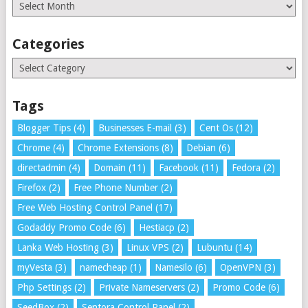
Archives
Categories
Categories
Tags
Blogger Tips
(4)
Businesses E-mail
(3)
Cent Os
(12)
Chrome
(4)
Chrome Extensions
(8)
Debian
(6)
directadmin
(4)
Domain
(11)
Facebook
(11)
Fedora
(2)
Firefox
(2)
Free Phone Number
(2)
Free Web Hosting Control Panel
(17)
Godaddy Promo Code
(6)
Hestiacp
(2)
Lanka Web Hosting
(3)
Linux VPS
(2)
Lubuntu
(14)
myVesta
(3)
namecheap
(1)
Namesilo
(6)
OpenVPN
(3)
Php Settings
(2)
Private Nameservers
(2)
Promo Code
(6)
SeedBox
(2)
Sentora Control Panel
(2)