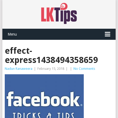
Menu
effect-
express1438494358659
Nadun Ranaweera
|
February 15, 2018
|
|
No Comments