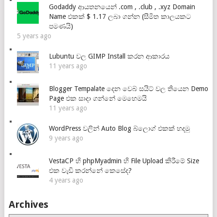
Godaddy ආයතනයෙන් .com , .club , .xyz Domain
Name එකක් $ 1.17 ලබා ගන්න (සීමිත කාලයකට
පමණයි)
5 years ago
Lubuntu වල GIMP Install කරන ආකාරය
11 years ago
Blogger Tempalate දෙන වෙබ් සයිට් වල තියෙන Demo
Page එක සාදා ගන්නේ මෙහෙමයි
11 years ago
WordPress වලින් Auto Blog බ්ලොග් එකක් හදමු
9 years ago
VestaCP හි phpMyadmin හි File Upload කිරීමේ Size
එක වැඩි කරන්නේ කෙසේද?
4 years ago
Archives