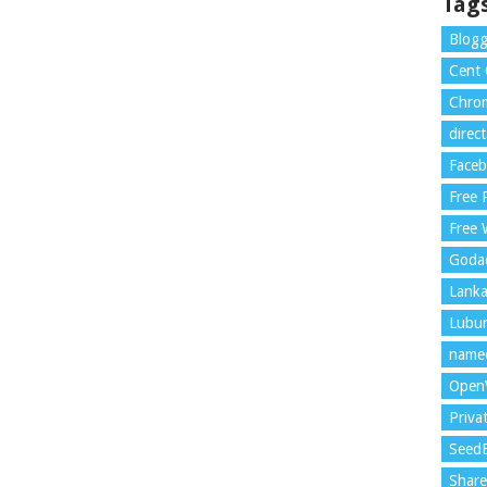
Tag
Blogg
Cent
Chrom
direc
Face
Free
Free 
Goda
Lank
Lubu
name
Open
Priva
Seed
Shar