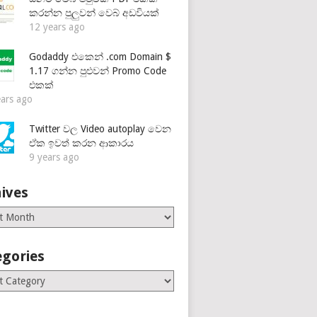
කරන්න පුලුවන් වෙබ් අඩවියක්
12 years ago
Godaddy එකෙන් .com Domain $
1.17 ගන්න පුළුවන් Promo Code
එකක්
ears ago
Twitter වල Video autoplay වෙන
ඒක ඉවත් කරන ආකාරය
9 years ago
ives
es
egories
ries