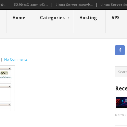
�...
$2.90 කට .com ඩො...
Linux Server එකක�...
Linux Server එ
Home
Categories
Hosting
VPS
|
No Comments
Rece
March 2