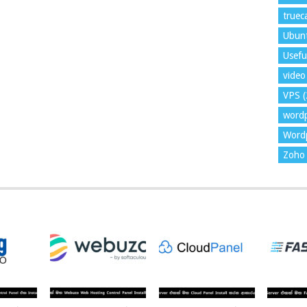
trueca
Ubun
Usefu
video 
VPS
(
word
Wordp
Zoho 