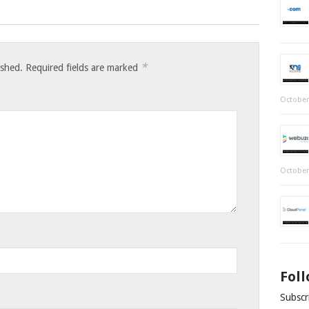
*
ished.
Required fields are marked
October
October
Fol
Subscri