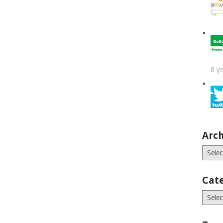
8 y
Arch
Archiv
Cat
Catego