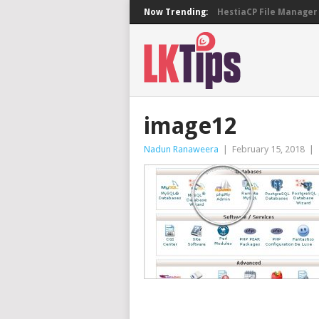
Now Trending:
HestiaCP File Manager 
image12
Nadun Ranaweera
|
February 15, 2018
|