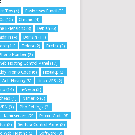
s
er Tips
(4)
Businesses E-mail
(3)
 Os
(12)
Chrome
(4)
e Extensions
(8)
Debian
(6)
tadmin
(4)
Domain
(11)
book
(11)
Fedora
(2)
Firefox
(2)
 Phone Number
(2)
Web Hosting Control Panel
(17)
ddy Promo Code
(6)
Hestiacp
(2)
a Web Hosting
(3)
Linux VPS
(2)
ntu
(14)
myVesta
(3)
cheap
(1)
Namesilo
(6)
VPN
(3)
Php Settings
(2)
te Nameservers
(2)
Promo Code
(6)
Box
(2)
Sentora Control Panel
(2)
ed Web Hosting
(2)
Software
(9)