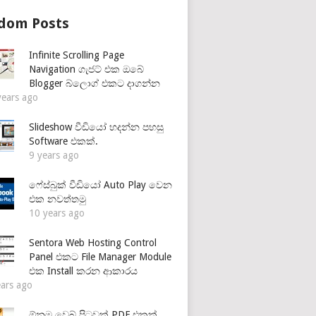
dom Posts
Infinite Scrolling Page
Navigation ගැජට් එක ඔබේ
Blogger බ්ලොග් එකට දාගන්න
years ago
Slideshow වීඩියෝ හදන්න පහසු
Software එකක්.
9 years ago
ෆේස්බුක් වීඩියෝ Auto Play වෙන
එක නවත්තමු
10 years ago
Sentora Web Hosting Control
Panel එකට File Manager Module
එක Install කරන ආකාරය
ears ago
ඕනම වෙබ් පිටුවක් PDF එකක්