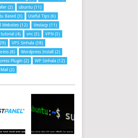
ller
(2)
ubuntu
(11)
tu Based
(3)
Useful Tips
(6)
l Websites
(12)
Vestacp
(11)
tutorial
(4)
vnc
(3)
VPN
(3)
29)
VPS Sinhala
(38)
press
(8)
Wordpress Install
(2)
ress Plugin
(2)
WP Sinhala
(12)
Mail
(2)