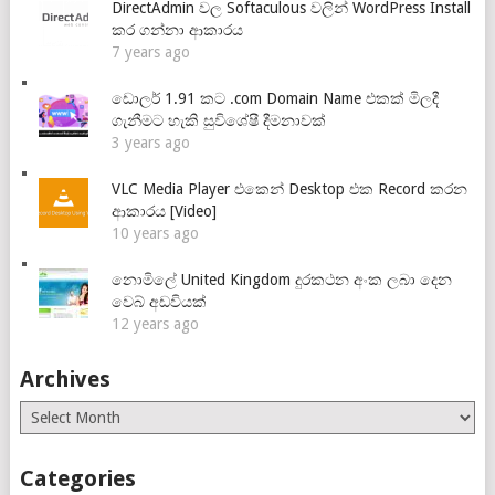
DirectAdmin වල Softaculous වලින් WordPress Install
කර ගන්නා ආකාරය
7 years ago
ඩොලර් 1.91 කට .com Domain Name එකක් මිලදී
ගැනීමට හැකි සුවිශේෂී දීමනාවක්
3 years ago
VLC Media Player එකෙන් Desktop එක Record කරන
ආකාරය [Video]
10 years ago
නොමිලේ United Kingdom දුරකථන අංක ලබා දෙන
වෙබ් අඩවියක්
12 years ago
Archives
Archives
Categories