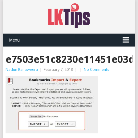
Menu
e7503e51c8230e11451e03db
Nadun Ranaweera
|
February 7, 2018
|
|
No Comments