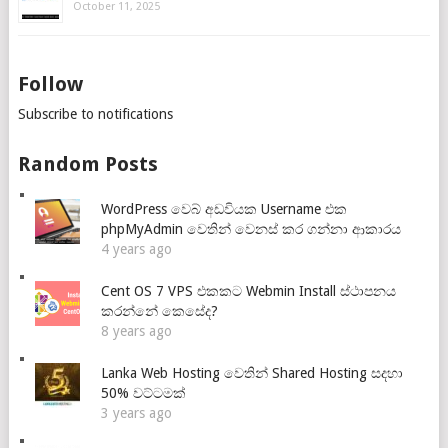
October 11, 2025
Follow
Subscribe to notifications
Random Posts
WordPress වෙබ් අඩවියක Username එක
phpMyAdmin වෙතින් වෙනස් කර ගන්නා ආකාරය
4 years ago
Cent OS 7 VPS එකකට Webmin Install ස්ථාපනය
කරන්නේ කෙසේද?
8 years ago
Lanka Web Hosting වෙතින් Shared Hosting සදහා
50% වට්ටමක්
3 years ago