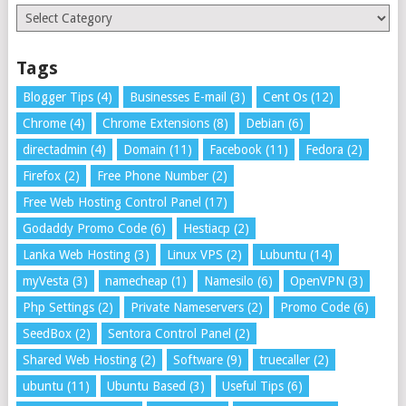
Categories
Tags
Blogger Tips
(4)
Businesses E-mail
(3)
Cent Os
(12)
Chrome
(4)
Chrome Extensions
(8)
Debian
(6)
directadmin
(4)
Domain
(11)
Facebook
(11)
Fedora
(2)
Firefox
(2)
Free Phone Number
(2)
Free Web Hosting Control Panel
(17)
Godaddy Promo Code
(6)
Hestiacp
(2)
Lanka Web Hosting
(3)
Linux VPS
(2)
Lubuntu
(14)
myVesta
(3)
namecheap
(1)
Namesilo
(6)
OpenVPN
(3)
Php Settings
(2)
Private Nameservers
(2)
Promo Code
(6)
SeedBox
(2)
Sentora Control Panel
(2)
Shared Web Hosting
(2)
Software
(9)
truecaller
(2)
ubuntu
(11)
Ubuntu Based
(3)
Useful Tips
(6)