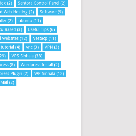
Box
(2)
Sentora Control Panel
(2)
ed Web Hosting
(2)
Software
(9)
ller
(2)
ubuntu
(11)
tu Based
(3)
Useful Tips
(6)
l Websites
(12)
Vestacp
(11)
tutorial
(4)
vnc
(3)
VPN
(3)
29)
VPS Sinhala
(38)
press
(8)
Wordpress Install
(2)
ress Plugin
(2)
WP Sinhala
(12)
Mail
(2)