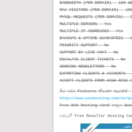
BANDWIDTH (PER DOMAIN) – 100 G
MAX VISITORS (PER DOMAIN) – 10
MYSQL REQUESTS (PER DOMAIN) – 
MULTIPLE SERVERS – Yes
MULTIPLE IP ADDRESSES – Yes
BACKUPS & UPTIME GUARANTEES – 
PRIORITY SUPPORT – No
SUPPORT BY LIVE CHAT – No
ESCALATE CLIENT TICKETS – No
SENDING NEWSLETTERS – No
EXPORTING CLIENTS & ACCOUNTS –
ACCEPT CLIENTS FROM HIGH RISK 
මීට වඩා Features තියෙන පැකේජ්
http://www.youhosting.com/en/p
Free Web Hosting එකක් හදලා Goog
දෙවැනි Free Reseller Hosting C