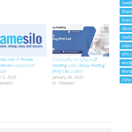
Seed
Shar
trueca
Ubun
Usefu
video 
VPS
(
ilo.com හි Private
විශ්වාසනීය හා දැරිය හැකි
word
servers සකසන්නේ
Hosting සේවා Divvy Hosting
ේද?
(Pvt) Ltd වෙතින්
Wordp
h 5, 2023
January 26, 2023
Zoho 
Domains"
In "Reviews"