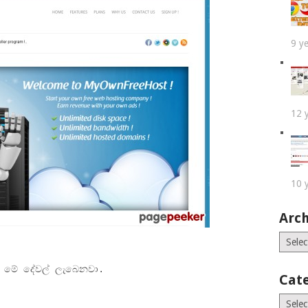
9 y
12 
10 
Arch
Archiv
 මේ දේවල් ලැබෙනවා.
Cat
Catego