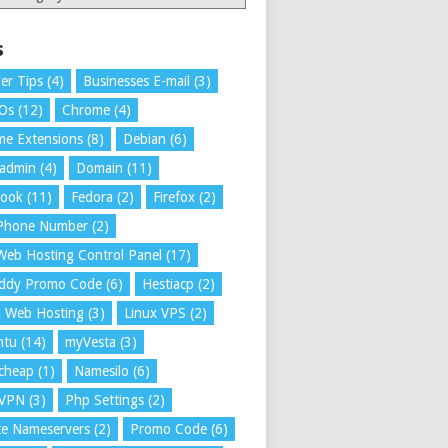
s
er Tips
(4)
Businesses E-mail
(3)
 Os
(12)
Chrome
(4)
e Extensions
(8)
Debian
(6)
tadmin
(4)
Domain
(11)
book
(11)
Fedora
(2)
Firefox
(2)
 Phone Number
(2)
Web Hosting Control Panel
(17)
ddy Promo Code
(6)
Hestiacp
(2)
a Web Hosting
(3)
Linux VPS
(2)
ntu
(14)
myVesta
(3)
cheap
(1)
Namesilo
(6)
VPN
(3)
Php Settings
(2)
te Nameservers
(2)
Promo Code
(6)