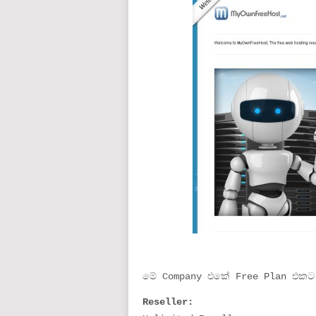
මේ Company එකේ Free Plan එකට
Reseller: