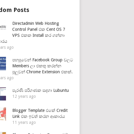
dom Posts
Directadmin Web Hosting
Control Panel එක Cent OS 7
VPS එකක Install කර ගන්නා
ාරය
ears ago
පහසුවෙන් Facebook Group වලට
Members ලා එකතු කරන්න
පුලුවන් Chrome Extension එකක්.
ears ago
පැරණි පරිගණක සදහා Lubuntu
12 years ago
Blogger Template එකේ Credit
Link එක ඉවත් කරන ආකාරය
11 years ago