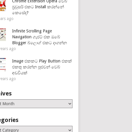
Chrome Extension Opera වෙබ්
බ්‍රවුසර් එකට Install කරන්නේ
කෙසේද?
ears ago
Infinite Scrolling Page
Navigation ගැජට් එක ඔබේ
Blogger බ්ලොග් එකට දාගන්න
years ago
Image එකකට Play Button එකක්
එකතු කරන්න පුළුවන් වෙබ්
අඩවියක්
years ago
ives
es
egories
ries