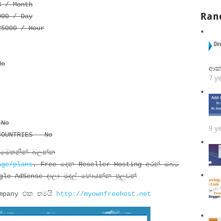
B / Month
Ran
000 / Day
25000 / Hour
No
ආක
7 y
 No
9 y
COUNTRIES – No
 මෙතනින් බලන්න
age/plans
. Free දෙන Reseller Hosting අරන් ඔබට
le AdSense දාලා මුදල් හොයන්න පුලුවන්
ompany එක තමයි
http://myownfreehost.net