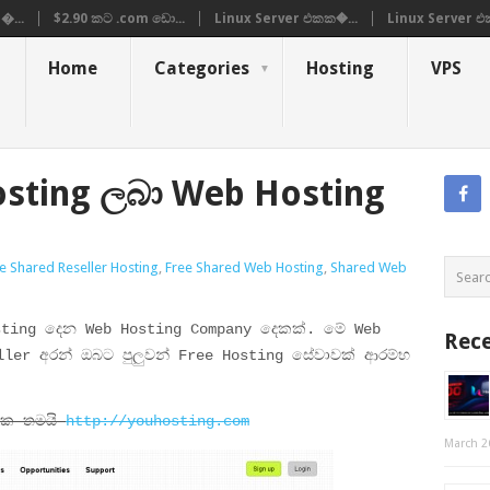
�...
$2.90 කට .com ඩො...
Linux Server එකක�...
Linux Server එ
Home
Categories
Hosting
VPS
osting ලබා Web Hosting
e Shared Reseller Hosting
,
Free Shared Web Hosting
,
Shared Web
sting දෙන Web Hosting Company දෙකක්. මේ Web
Rece
ller අරන් ඔබට පුලුවන් Free Hosting සේවාවක් ආරම්භ
 එක තමයි
http://youhosting.com
March 2