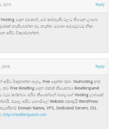
Reply
1, 2015
ler Hosting දෙන එකෙන්, මේ කම්පැණි වලට තියෙන ලාබෙ
මුණක් නැතිවෙන්න බෑ. නැත්තං මොන අමාරුවටද නිකං
න්නෙ අපිට විකුණගන්න!
Reply
1, 2018
අපිට විකුනන්න බැහැ, Free දෙන්න ඕන. Youhosting නම්
. තව Free Reselling දෙන එකක් තියෙනවා Resellerspanel
ට වැඩ කරනවා. අපිට තියෙන්නේ එයාලගේ Hosting ලාබයක්
්නයි. එයාල අපිට නොමිලේ Website එකකුයි WordPress
කැමතිනම් Domain Names, VPS, Dedicated Servers, SSL
්.
http://resellerspanel.com