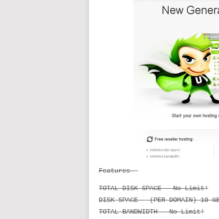
Features –
TOTAL DISK SPACE – No Limit!
DISK SPACE – (PER DOMAIN) 10 G
TOTAL BANDWIDTH – No Limit!