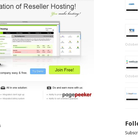
October
October
Fol
B
Subscri