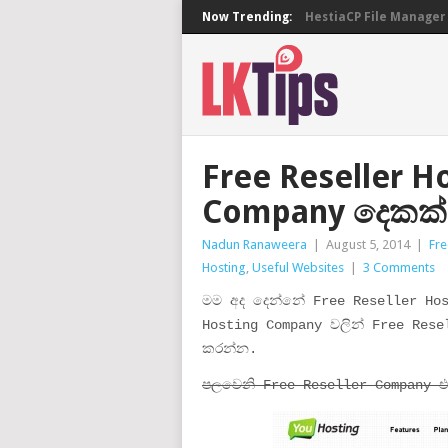
Now Trending:
HestiaCP File Manager 
Free Reseller H
Company දෙකක්
Nadun Ranaweera
|
August 5, 2014
|
Fre
Hosting
,
Useful Websites
|
3 Comments
මම අද දෙන්නේ Free Reseller Ho
Hosting Company වලින් Free Rese
කරන්න.
පලවෙනි Free Reseller Company