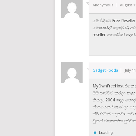
Anonymous
August 1
මේ විදියට Free Resel
මොකක්ද? සැඟවුණු අර
reseller හොස්ටින් දෙ
Gadget Podda
July 1
MyOwnFreeHost එකෙන් 
මම පාවිච්චි කරලා නැහැ
කියල. 2004 ඉඳල හොඳ
තියාගෙන විකුණලා දෙන
තීම් හිටන් දෙනවා. තව 
වුනත් විකුනන්න පුළුවන
Loading...