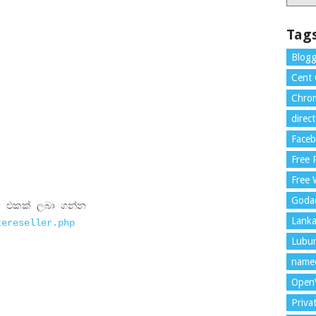
Tag
Blogg
Cent
Chrom
direc
Face
Free
Free 
Goda
r එකක් ලබා ගන්න
Lank
tereseller.php
Lubu
name
Open
Priva