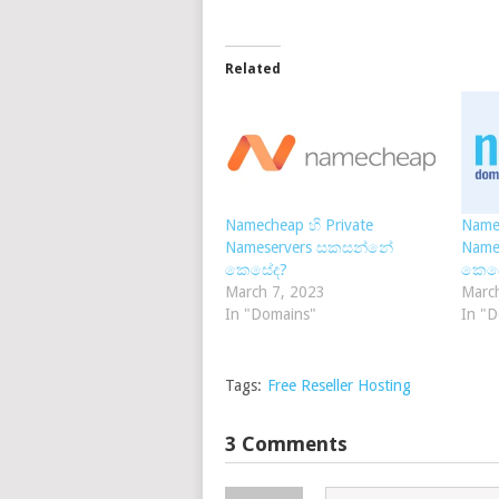
Related
Namecheap හි Private
Names
Nameservers සකසන්නේ
Name
කෙසේද?
කෙස
March 7, 2023
Marc
In "Domains"
In "
Tags:
Free Reseller Hosting
3 Comments