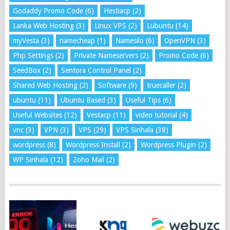
Godaddy Promo Code
(6)
Hestiacp
(2)
Lanka Web Hosting
(3)
Linux VPS
(2)
Lubuntu
(14)
myVesta
(3)
namecheap
(1)
Namesilo
(6)
OpenVPN
(3)
Php Settings
(2)
Private Nameservers
(2)
Promo Code
(6)
SeedBox
(2)
Sentora Control Panel
(2)
Shared Web Hosting
(2)
Software
(9)
truecaller
(2)
ubuntu
(11)
Ubuntu Based
(3)
Useful Tips
(6)
Useful Websites
(12)
Vestacp
(11)
video tutorial
(4)
vnc
(3)
VPN
(3)
VPS
(29)
VPS Sinhala
(38)
wordpress
(8)
Wordpress Install
(2)
Wordpress Plugin
(2)
WP Sinhala
(12)
Zoho Mail
(2)