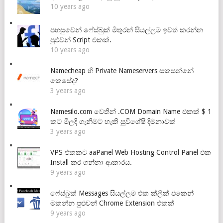
10 years ago
පහසුවෙන් ෆේස්බුක් මිතුරන් සියල්ලම ඉවත් කරන්න
පුළුවන් Script එකක්.
10 years ago
Namecheap හි Private Nameservers සකසන්නේ
කෙසේද?
3 years ago
Namesilo.com වෙතින් .COM Domain Name එකක් $ 1
කට මිලදී ගැනීමට හැකි සුවිශේෂී දීමනාවක්
3 years ago
VPS එකකට aaPanel Web Hosting Control Panel එක
Install කර ගන්නා ආකාරය.
9 years ago
ෆේස්බුක් Messages සියල්ලම එක ක්ලික් එකෙන්
මකන්න පුළුවන් Chrome Extension එකක්
9 years ago