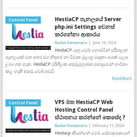
HestiaCP පැනලයේ Server
Control Panel
php.ini Settings වෙනස්
කරගන්නා ආකාරය
Nadun Ranaweera
|
June 19, 2024
HestiaCP යනු වෙබ් හොස්ටින් පරිපාලන
පැනලයක් වන අතර එය නිදහස් හා විවෘත මූලාශ්‍ර මෘදුකාංගයක් ලෙස
ලබා ගත හැක. HestiaCP පරිශීලක අතුරුමුහුණත පහසුවෙන් භාවිතා
කළ හැකි අතර, වෙබ් අඩවි
Read More
VPS මත HestiaCP Web
Control Panel
Hosting Control Panel
ස්ථාපනය කරන්නේ කෙසේද ?
Nadun Ranaweera
|
February 11, 2024
Hestiacp කියන්නේ වෙබ් සේවාදායකයන්