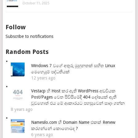
October 11, 2025
Follow
Subscribe to notifications
Random Posts
Windows 7 වගේ අතුරු මුහුනතක් සහිත Linux
මෙහෙයුම් පද්ධතියක්
12 years ago
Vestacp හි Host කර ඇති WordPress අඩවියක
Post/Pages වෙත පිවිසීමේදී 404 දෝෂයක් ඇති
වුවහොත් එය මේ ආකාරයට පහසුවෙන් සාදා ගන්න
8 years ago
Namesilo.com හි Domain Name එකක් Renew
කරගන්නේ කොහොමද ?
6 years ago