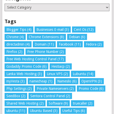
Categories
Tags
Blogger Tips
(4)
Businesses E-mail
(3)
Cent Os
(12)
Chrome
(4)
Chrome Extensions
(8)
Debian
(6)
directadmin
(4)
Domain
(11)
Facebook
(11)
Fedora
(2)
Firefox
(2)
Free Phone Number
(2)
Free Web Hosting Control Panel
(17)
Godaddy Promo Code
(6)
Hestiacp
(2)
Lanka Web Hosting
(3)
Linux VPS
(2)
Lubuntu
(14)
myVesta
(3)
namecheap
(1)
Namesilo
(6)
OpenVPN
(3)
Php Settings
(2)
Private Nameservers
(2)
Promo Code
(6)
SeedBox
(2)
Sentora Control Panel
(2)
Shared Web Hosting
(2)
Software
(9)
truecaller
(2)
ubuntu
(11)
Ubuntu Based
(3)
Useful Tips
(6)