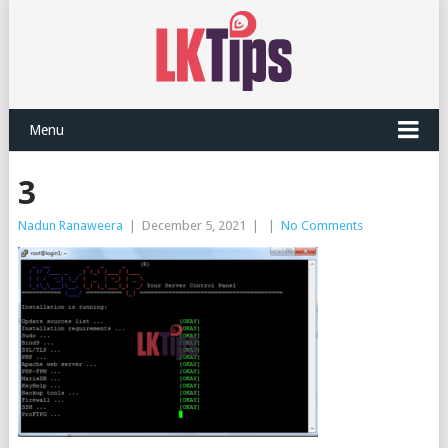
Menu
3
Nadun Ranaweera
|
December 5, 2021
|
|
No Comments