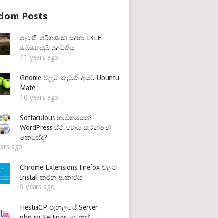
dom Posts
පැරණි පරිගණක සදහා LXLE
මෙහෙයුම් පද්ධතිය
11 years ago
Gnome වලට කැමති අයට Ubuntu
Mate
10 years ago
Softaculous භාවිතයෙන්
WordPress ස්ථාපනය කරන්නේ
කෙසේද?
ears ago
Chrome Extensions Firefox වලට
Install කරන ආකාරය
9 years ago
HestiaCP පැනලයේ Server
php.ini Settings වෙනස්