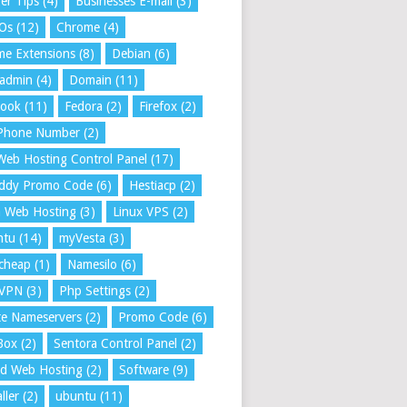
er Tips
(4)
Businesses E-mail
(3)
 Os
(12)
Chrome
(4)
e Extensions
(8)
Debian
(6)
tadmin
(4)
Domain
(11)
book
(11)
Fedora
(2)
Firefox
(2)
 Phone Number
(2)
Web Hosting Control Panel
(17)
ddy Promo Code
(6)
Hestiacp
(2)
a Web Hosting
(3)
Linux VPS
(2)
ntu
(14)
myVesta
(3)
cheap
(1)
Namesilo
(6)
VPN
(3)
Php Settings
(2)
te Nameservers
(2)
Promo Code
(6)
Box
(2)
Sentora Control Panel
(2)
ed Web Hosting
(2)
Software
(9)
ller
(2)
ubuntu
(11)