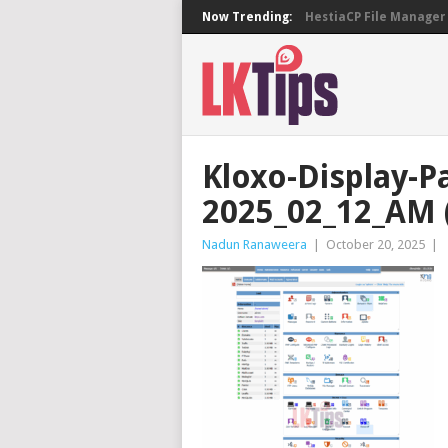
Now Trending:
HestiaCP File Manager 
Kloxo-Display-P
2025_02_12_AM 
Nadun Ranaweera
|
October 20, 2025
|