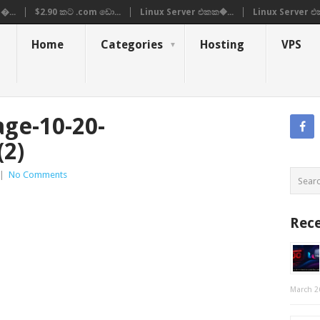
�...
$2.90 කට .com ඩො...
Linux Server එකක�...
Linux Server එ
Home
Categories
Hosting
VPS
age-10-20-
(2)
|
No Comments
Rece
March 2