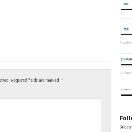
October
October
*
ished.
Required fields are marked
Fol
Subscri