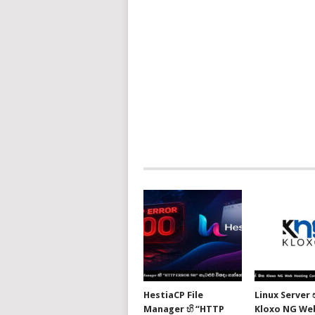
HestiaCP File
Linux Server
Manager හි “HTTP
Kloxo NG We