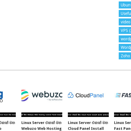
Ubun
Usefu
video 
VPS
(
word
Wordp
Zoho 
 එකක් මත
Linux Server එකක් මත
Linux Server එකක් මත
Linux Se
b
Webuzo Web Hosting
Cloud Panel Install
Fast Pane