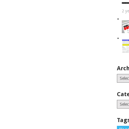
2 y
Arch
Archiv
Cat
Catego
Tag