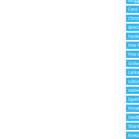
Blogg
Cent
Chrom
direc
Face
Free
Free 
Goda
Lank
Lubu
name
Open
Priva
Seed
Shar
trueca