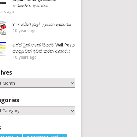
කරගන්නා ආකාරය
ears ago
Yllix මගින් මුදල් උපයන ආකාරය
10 years ago
ෆේස් බුක් එකේ සියළුම Wall Posts
පහසුවෙන් ඉවත් කරන ආකාරය
10 years ago
ives
es
egories
ries
s