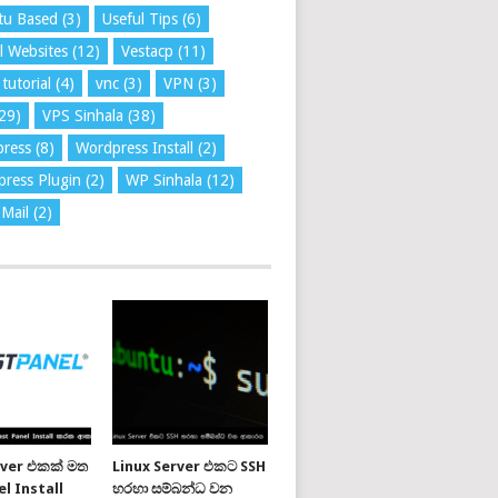
tu Based
(3)
Useful Tips
(6)
l Websites
(12)
Vestacp
(11)
tutorial
(4)
vnc
(3)
VPN
(3)
29)
VPS Sinhala
(38)
press
(8)
Wordpress Install
(2)
ress Plugin
(2)
WP Sinhala
(12)
Mail
(2)
rver එකක් මත
Linux Server එකට SSH
l Install
හරහා සම්බන්ධ වන