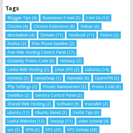
Tags
Blogger Tips
(4)
Businesses E-mail
(3)
Cent Os
(12)
Chrome
(4)
Chrome Extensions
(8)
Debian
(6)
directadmin
(4)
Domain
(11)
Facebook
(11)
Fedora
(2)
Firefox
(2)
Free Phone Number
(2)
Free Web Hosting Control Panel
(17)
Godaddy Promo Code
(6)
Hestiacp
(2)
Lanka Web Hosting
(3)
Linux VPS
(2)
Lubuntu
(14)
myVesta
(3)
namecheap
(1)
Namesilo
(6)
OpenVPN
(3)
Php Settings
(2)
Private Nameservers
(2)
Promo Code
(6)
SeedBox
(2)
Sentora Control Panel
(2)
Shared Web Hosting
(2)
Software
(9)
truecaller
(2)
ubuntu
(11)
Ubuntu Based
(3)
Useful Tips
(6)
Useful Websites
(12)
Vestacp
(11)
video tutorial
(4)
vnc
(3)
VPN
(3)
VPS
(29)
VPS Sinhala
(38)