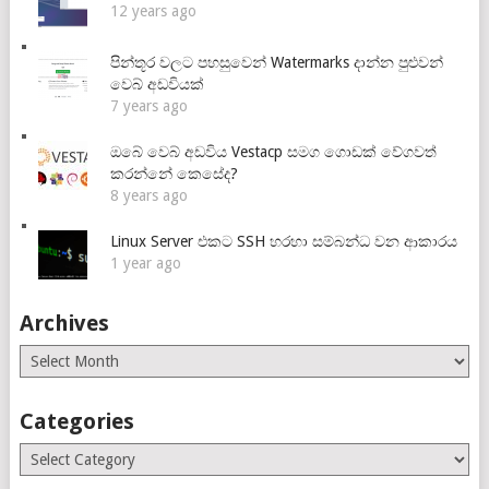
12 years ago
පින්තූර වලට පහසුවෙන් Watermarks දාන්න පුළුවන්
වෙබ් අඩවියක්
7 years ago
ඔබේ වෙබ් අඩවිය Vestacp සමග ගොඩක් වේගවත්
කරන්නේ කෙසේද?
8 years ago
Linux Server එකට SSH හරහා සම්බන්ධ වන ආකාරය
1 year ago
Archives
Archives
Categories
Categories