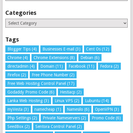
Categories
Categories
Tags
Blogger Tips
(4)
Businesses E-mail
(3)
Cent Os
(12)
Chrome
(4)
Chrome Extensions
(8)
Debian
(6)
directadmin
(4)
Domain
(11)
Facebook
(11)
Fedora
(2)
Firefox
(2)
Free Phone Number
(2)
Free Web Hosting Control Panel
(17)
Godaddy Promo Code
(6)
Hestiacp
(2)
Lanka Web Hosting
(3)
Linux VPS
(2)
Lubuntu
(14)
myVesta
(3)
namecheap
(1)
Namesilo
(6)
OpenVPN
(3)
Php Settings
(2)
Private Nameservers
(2)
Promo Code
(6)
SeedBox
(2)
Sentora Control Panel
(2)