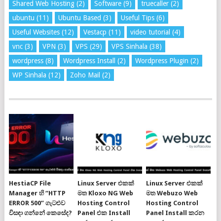
Shared Web Hosting
(2)
Software
(9)
truecaller
(2)
ubuntu
(11)
Ubuntu Based
(3)
Useful Tips
(6)
Useful Websites
(12)
Vestacp
(11)
video tutorial
(4)
vnc
(3)
VPN
(3)
VPS
(29)
VPS Sinhala
(38)
wordpress
(8)
Wordpress Install
(2)
Wordpress Plugin
(2)
WP Sinhala
(12)
Zoho Mail
(2)
HestiaCP File
Linux Server එකක්
Linux Server එකක්
Manager හි “HTTP
මත Kloxo NG Web
මත Webuzo Web
ERROR 500” ගැටළුව
Hosting Control
Hosting Control
විසඳා ගන්නේ කෙසේද?
Panel එක Install
Panel Install කරන