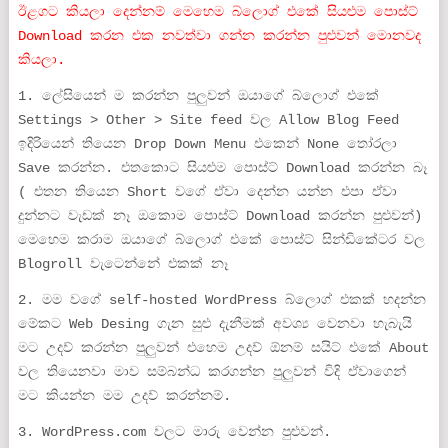
ඊළගට කියලා දෙන්නම් මෙහෙම බ්ලොග් එකේ සියළුම පොස්ට්
Download කරන එක නවත්වා ගන්න කරන්න පුළුවන් මොනවද
කියලා.
1. ලේසියෙන් ම කරන්න පුලුවන් ඔයාගේ බ්ලොග් එකේ
Settings > Other > Site feed වල Allow Blog Feed
ඉදිරියෙන් තියෙන Drop Down Menu එකෙන් None තෝරලා
Save කරන්න. එතකොට සියළුම පොස්ට් Download කරන්න බෑ
( එතන තියෙන Short වගේ ඒවා දෙන්න යන්න එපා ඒවා
දුන්නට වැඩක් නෑ ඔකොම පොස්ට් Download කරන්න පුළුවන්)
මෙහෙම කරාම ඔයාගේ බ්ලොග් එකේ පොස්ට් සින්ඩිකේටර වල
Blogroll වැටෙන්නේ එකක් නෑ
2. මම වගේ self-hosted WordPress බ්ලොග් එකක් හදන්න
මේකට Web Desing ගැන සුළු දැනීමක් අවශ්‍ය වෙනවා හැබැයි
මට උදව් කරන්න පුලුවන් එහෙම උදව් ඕනම් සයිට් එකේ About
වල තියෙනවා මාව සම්බන්ධ කරගන්න පුලුවන් විදි ඒවාගෙන්
මට කියන්න මම උදව් කරන්නම්.
3. WordPress.com වලට මාරු වෙන්න පුළුවන්.