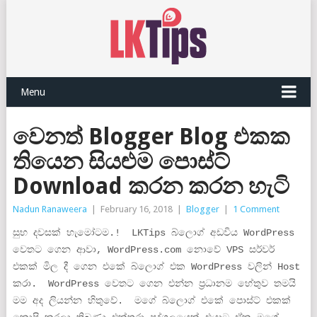
Menu
වෙනත් Blogger Blog එකක
තියෙන සියළුම පොස්ට්
Download කරන කරන හැටි
Nadun Ranaweera
|
February 16, 2018
|
Blogger
|
1 Comment
සුභ දවසක් හැමෝටම.! LKTips බ්ලොග් අඩවිය WordPress
වෙතට ගෙන ආවා, WordPress.com නොවේ VPS සර්වර්
එකක් මිල දී ගෙන එකේ බ්ලොග් එක WordPress වලින් Host
කරා. WordPress වෙතට ගෙන එන්න ප්‍රධානම හේතුව තමයි
මම අද ලියන්න හිතුවේ. මගේ බ්ලොග් එකේ පොස්ට් එකක්