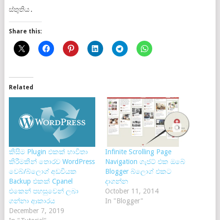
ස්තුතිය.
Share this:
Related
කිසිම Plugin එකක් භාවිතා
Infinite Scrolling Page
කිරීමකින් තොරව WordPress
Navigation ගැජට් එක ඔබේ
වෙබ්/බ්ලොග් අඩවියක
Blogger බ්ලොග් එකට
Backup එකක් Cpanel
දාගන්න
එකෙන් පහසුවෙන් ලබා
October 11, 2014
ගන්නා ආකාරය
In "Blogger"
December 7, 2019