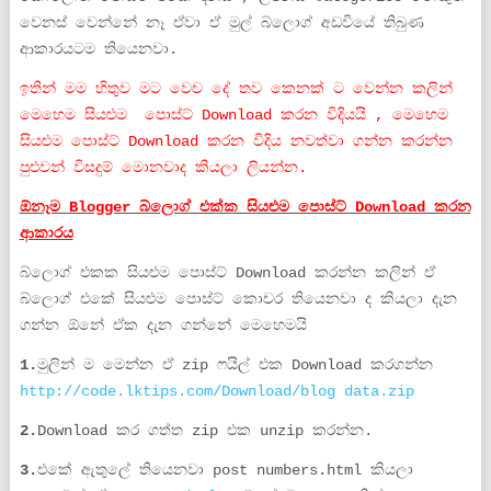
වෙනස් වෙන්නේ නෑ ඒවා ඒ මුල් බ්ලොග් අඩවියේ තිබුණ
ආකාරයටම තියෙනවා.
ඉතින් මම හිතුව මට වෙච දේ තව කෙනක් ට වෙන්න කලින්
මෙහෙම සියළුම පොස්ට් Download කරන විදියයි , මෙහෙම
සියළුම පොස්ට් Download කරන විදිය නවත්වා ගන්න කරන්න
පුළුවන් විසදුම් මොනවාද කියලා ලියන්න.
ඕනෑම Blogger බ්ලොග් එක්ක සියළුම පොස්ට් Download කරන
ආකාරය
බ්ලොග් එකක සියළුම පොස්ට් Download කරන්න කලින් ඒ
බ්ලොග් එකේ සියළුම පොස්ට් කොචර තියෙනවා ද කියලා දැන
ගන්න ඕනේ ඒක දැන ගන්නේ මෙහෙමයි
1.
මුලින් ම මෙන්න ඒ zip ෆයිල් එක Download කරගන්න
http://code.lktips.com/Download/blog data.zip
2.
Download කර ගත්ත zip එක unzip කරන්න.
3.
එකේ ඇතුලේ තියෙනවා post numbers.html කියලා