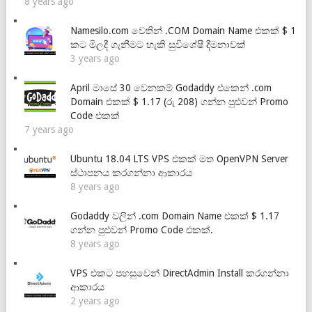
8 years ago
Namesilo.com වෙතින් .COM Domain Name එකක් $ 1
කට මිලදී ගැනීමට හැකි සුවිශේෂී දීමනාවක්
3 years ago
April මාසේ 30 වෙනකම් Godaddy එකෙන් .com
Domain එකක් $ 1.17 (රු 208) ගන්න පුළුවන් Promo
Code එකක්
7 years ago
Ubuntu 18.04 LTS VPS එකක් මත OpenVPN Server
ස්ථාපනය කරගන්නා ආකාරය
8 years ago
Godaddy වලින් .com Domain Name එකක් $ 1.17
ගන්න පුළුවන් Promo Code එකක්.
8 years ago
VPS එකට පහසුවෙන් DirectAdmin Install කරගන්නා
ආකාරය
2 years ago