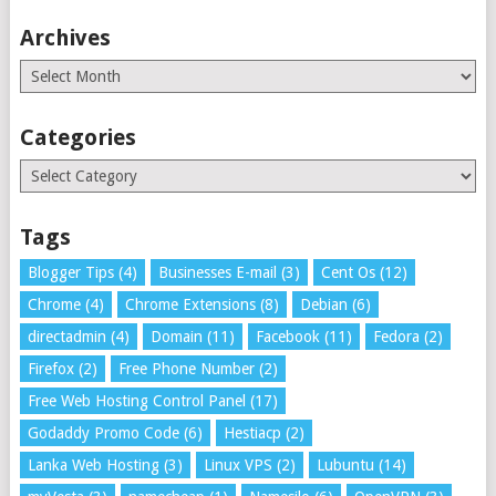
Archives
Archives
Categories
Categories
Tags
Blogger Tips
(4)
Businesses E-mail
(3)
Cent Os
(12)
Chrome
(4)
Chrome Extensions
(8)
Debian
(6)
directadmin
(4)
Domain
(11)
Facebook
(11)
Fedora
(2)
Firefox
(2)
Free Phone Number
(2)
Free Web Hosting Control Panel
(17)
Godaddy Promo Code
(6)
Hestiacp
(2)
Lanka Web Hosting
(3)
Linux VPS
(2)
Lubuntu
(14)