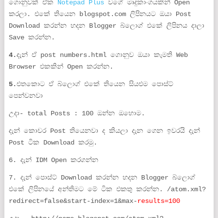
ගොනුවක් ඒක
Notepad Plus
වගේ මෘදුකාංගයකින් Open
කරලා. එකේ තියෙන blogspot.com ලිපිනයට ඔයා Post
Download කරන්න හදන Blogger බ්ලොග් එකේ ලිපිනය දාලා
Save කරන්න.
4.
දැන් ඒ post numbers.html ගොනුව ඔයා කැමති Web
Browser එකකින් Open කරන්න.
5.
එතකොට ඒ බ්ලොග් එකේ තියෙන සියළුම පොස්ට්
පෙන්වනවා
උදා- total Posts : 100 ඔන්න ඔහොම.
දැන් කොචර Post තියෙනවා ද කියලා දැන ගෙන ඉවරයි දැන්
Post ටික Download කරමු.
6. දැන් IDM Open කරගන්න
7. දැන් පොස්ට් Download කරන්න හදන Blogger බ්ලොග්
එකේ ලිපිනයේ අන්තිමට මේ ටික එකතු කරන්න. /atom.xml?
redirect=false&start-index=1&max-
results=100