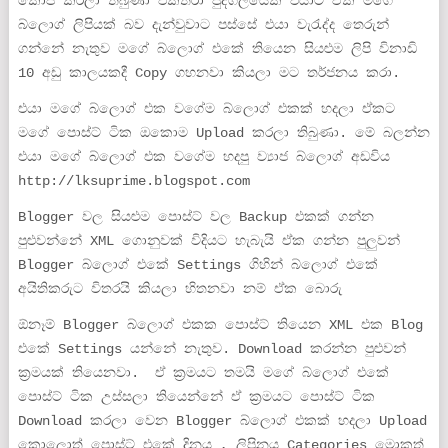
කොපි කරලා තිබුණා එක්තරා පුද්ගලයෙක් එයාට ඒක මගේ
බ්ලොග් ලිපියක් බව දැන්වුවාට පස්සේ එයා වැරැද්ද තෙරුන්
ගන්නේ නැතුව මගේ බ්ලොග් එකේ තියෙන සියළුම ලිපි විනාඩි
10 අඩු කාලයකදී Copy ගහනවා කියලා මට තර්ජනය කරා.
එයා මගේ බ්ලොග් එක වගේම බ්ලොග් එකක් හදලා ඒකට
මගේ පොස්ට් ටික ඔකොම Upload කරලා තිබුණා. මේ බලන්න
එයා මගේ බ්ලොග් එක වගේම හදපු ව්‍යාජ බ්ලොග් අඩවිය
http://lksuprime.blogspot.com
Blogger වල සියළුම පොස්ට් වල Backup එකක් ගන්න
පුළුවන්නේ XML ගොනුවක් විදියට හැබැයි ඒක ගන්න පුලුවන්
Blogger බ්ලොග් එකේ Settings ගිහින් බ්ලොග් එකේ
අයිතිකරුට විතරයි කියලා හිතනවා නම් ඒක බොරු
ඕනෑම් Blogger බ්ලොග් එකක පොස්ට් තියෙන XML එක Blog
එකේ Settings යන්නේ නැතුව. Download කරන්න පුළුවන්
ක්‍රමයක් තියෙනවා. ඒ ක්‍රමයට තමයි මගේ බ්ලොග් එකේ
පොස්ට් ටික උස්සලා තියෙන්නේ ඒ ක්‍රමයට පොස්ට් ටික
Download කරලා වෙන Blogger බ්ලොග් එකක් හදලා Upload
කොලොත් පොස්ට් එකේ දිනය , ලිපිනය Categories මොකුත්