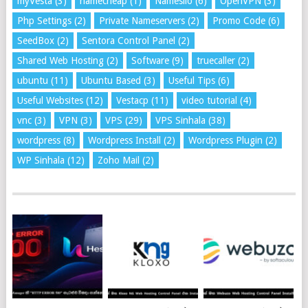
myVesta
(3)
namecheap
(1)
Namesilo
(6)
OpenVPN
(3)
Php Settings
(2)
Private Nameservers
(2)
Promo Code
(6)
SeedBox
(2)
Sentora Control Panel
(2)
Shared Web Hosting
(2)
Software
(9)
truecaller
(2)
ubuntu
(11)
Ubuntu Based
(3)
Useful Tips
(6)
Useful Websites
(12)
Vestacp
(11)
video tutorial
(4)
vnc
(3)
VPN
(3)
VPS
(29)
VPS Sinhala
(38)
wordpress
(8)
Wordpress Install
(2)
Wordpress Plugin
(2)
WP Sinhala
(12)
Zoho Mail
(2)