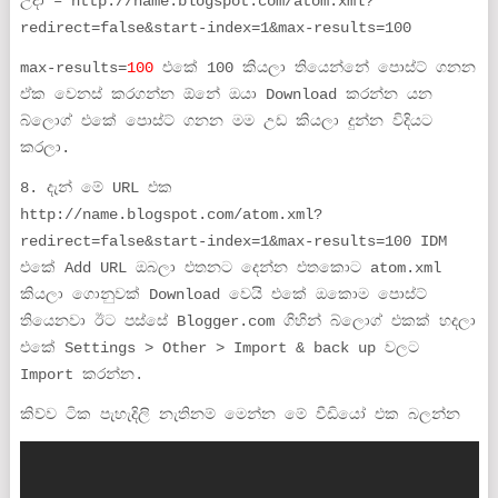
උදා – http://name.blogspot.com/atom.xml?
redirect=false&start-index=1&max-results=100
max-results=
100
එකේ 100 කියලා තියෙන්නේ පොස්ට් ගනන
ඒක වෙනස් කරගන්න ඕනේ ඔයා Download කරන්න යන
බ්ලොග් එකේ පොස්ට් ගනන මම උඩ කියලා දුන්න විදියට
කරලා.
8. දැන් මේ URL එක
http://name.blogspot.com/atom.xml?
redirect=false&start-index=1&max-results=100 IDM
එකේ Add URL ඔබලා එතනට දෙන්න එතකොට atom.xml
කියලා ගොනුවක් Download වෙයි එකේ ඔකොම පොස්ට්
තියෙනවා ඊට පස්සේ Blogger.com ගිහින් බ්ලොග් එකක් හදලා
එකේ Settings > Other > Import & back up වලට
Import කරන්න.
කිව්ව ටික පැහැදිලි නැතිනම් මෙන්න මේ වීඩියෝ එක බලන්න