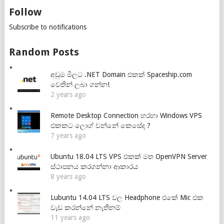
Follow
Subscribe to notifications
Random Posts
අඩුම මිලට .NET Domain එකක් Spaceship.com
වෙතින් ලබා ගන්න!
2 years ago
Remote Desktop Connection හරහා Windows VPS
එකකට ලොග් වන්නේ කෙසේද ?
7 years ago
Ubuntu 18.04 LTS VPS එකක් මත OpenVPN Server
ස්ථාපනය කරගන්නා ආකාරය
8 years ago
Lubuntu 14.04 LTS වල Headphone එකේ Mic එක
වැඩ කරන්නේ නැතිනම්
11 years ago