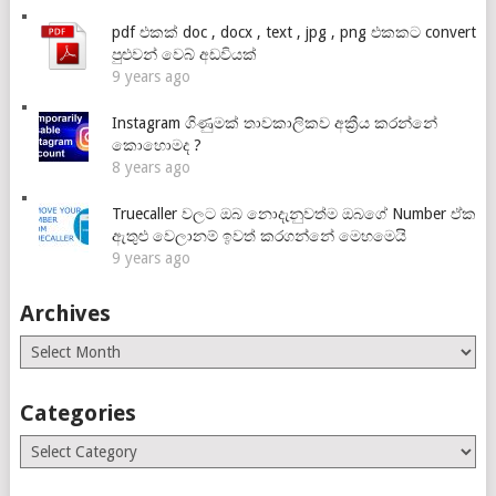
pdf එකක් doc , docx , text , jpg , png එකකට convert
පුළුවන් වෙබ් අඩවියක්
9 years ago
Instagram ගිණුමක් තාවකාලිකව අක්‍රීය කරන්නේ
කොහොමද ?
8 years ago
Truecaller වලට ඔබ නොදැනුවත්ම ඔබගේ Number ඒක
ඇතුළු වෙලානම් ඉවත් කරගන්නේ මෙහමෙයි
9 years ago
Archives
Archives
Categories
Categories