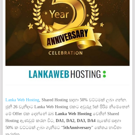
Lanka Web Hosting
, Shared Hosting සදහා 50% වට්ටමක් ලබා ගන්න.
ජුනි 26 වැනිදාට Lanka Web Hosting එකට අවුරුදු 5ක් පිරිම නිමේතෙන්
මේ Offer එක දෙන්නේ ඔබ
Lanka Web Hosting
වෙතින් Shared
Hosting ඇණවුම් කරන විට,
DA1, DA2, DA3, DA4
පැකේජ සඳහා
50% ක වට්ටමක් ලබා ගැනීමට “
5thAnniversary
” කේතය භාවිතා
කරන්න.