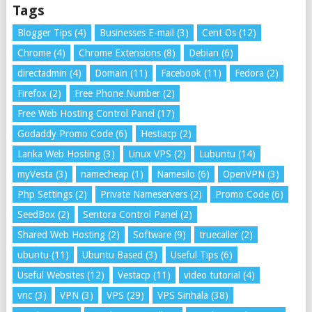
Tags
Blogger Tips
(4)
Businesses E-mail
(3)
Cent Os
(12)
Chrome
(4)
Chrome Extensions
(8)
Debian
(6)
directadmin
(4)
Domain
(11)
Facebook
(11)
Fedora
(2)
Firefox
(2)
Free Phone Number
(2)
Free Web Hosting Control Panel
(17)
Godaddy Promo Code
(6)
Hestiacp
(2)
Lanka Web Hosting
(3)
Linux VPS
(2)
Lubuntu
(14)
myVesta
(3)
namecheap
(1)
Namesilo
(6)
OpenVPN
(3)
Php Settings
(2)
Private Nameservers
(2)
Promo Code
(6)
SeedBox
(2)
Sentora Control Panel
(2)
Shared Web Hosting
(2)
Software
(9)
truecaller
(2)
ubuntu
(11)
Ubuntu Based
(3)
Useful Tips
(6)
Useful Websites
(12)
Vestacp
(11)
video tutorial
(4)
vnc
(3)
VPN
(3)
VPS
(29)
VPS Sinhala
(38)