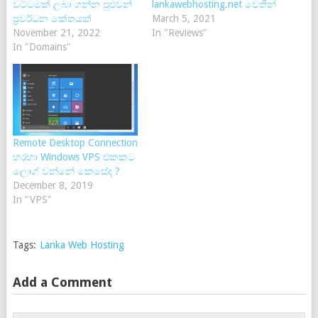
වට්ටමක් ලබා ගන්න පුළුවන්
lankawebhosting.net වෙතින්
ප්‍රවර්ධන කේතයක්
March 5, 2021
November 21, 2022
In "Reviews"
In "Domains"
Remote Desktop Connection
හරහා Windows VPS එකකට
ලොග් වන්නේ කෙසේද ?
December 8, 2019
In "VPS"
Tags:
Lanka Web Hosting
Add a Comment