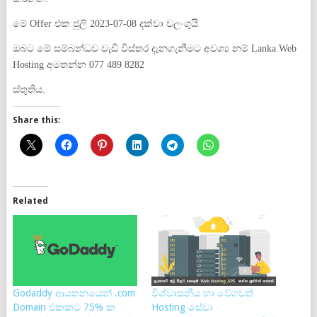
මේ Offer එක ජුලි 2023-07-08 දක්වා වලංගුයි
ඔබට මේ සම්බන්ධව වැඩි විස්තර දැනගැනීමට අවශ්‍ය නම් Lanka Web
Hosting අමතන්න 077 489 8282
ස්තුතිය.
Share this:
Related
Godaddy ආයතනයෙන් .com
විශ්වාසනීය හා වේගවත්
Domain එකකට 75% ක
Hosting සේවා