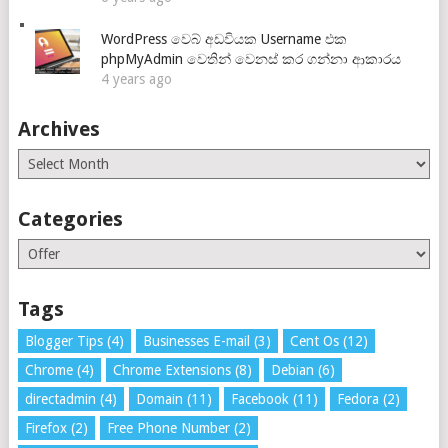
WordPress වෙබ් අඩවියක Username එක
phpMyAdmin වෙතින් වෙනස් කර ගන්නා ආකාරය
4 years ago
Archives
Archives
Categories
Categories
Tags
Blogger Tips
(4)
Businesses E-mail
(3)
Cent Os
(12)
Chrome
(4)
Chrome Extensions
(8)
Debian
(6)
directadmin
(4)
Domain
(11)
Facebook
(11)
Fedora
(2)
Firefox
(2)
Free Phone Number
(2)