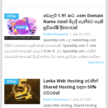
ඩොලර් 1.91 කට .com Domain
Offer
Name එකක් මිලදී ගැනීමට හැකි
සුවිශේෂී දීමනාවක්
Nadun Ranaweera
|
July 26, 2023
Spaceship.com යනු namecheap.com
විසින් ගොඩනගා ඇති තවත් ව්‍යාපාරයකි. Spaceship.com හි .com
ඩොමේන් නාමයක් ඩොලර් 8.98 කි. ඔබ Spaceship.com වෙතින්
ඩොමේන් නාමයක් මිලදී ගන්නා විට පහත ප්‍රවර්ධන කේතය භාවිතා
Read More
Lanka Web Hosting වෙතින්
Offer
Shared Hosting සදහා 50%
වට්ටමක්
Nadun Ranaweera
|
June 29, 2023
Lanka Web Hosting, Shared Hosting