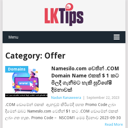
Menu
Category:
Offer
Namesilo.com වෙතින් .COM
Domains
Domain Name එකක් $ 1 කට
මිලදී ගැනීමට හැකි සුවිශේෂී
දීමනාවක්
Nadun Ranaweera
|
September 22, 2023
.COM ඩොමේන් එකක් ඇනවුම් කිරීමේදී පහත Promo Code ලබා
දීමෙන් ඔබට Namesilo.com වෙතින් $1 කට .COM ඩොමේන් එකක්
ලබා ගත හැක. Promo Code – NSCOM1 මෙම දීමනාව 2023-09-30
Read More