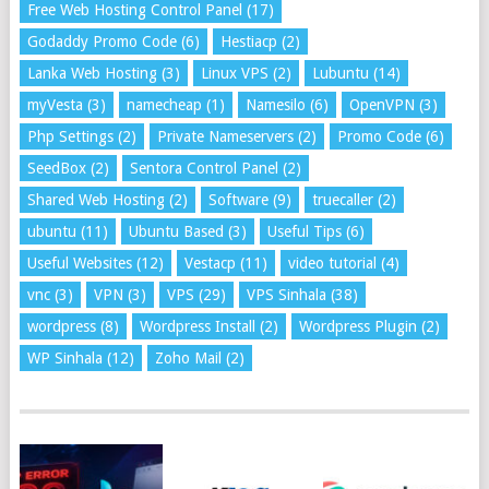
Free Web Hosting Control Panel
(17)
Godaddy Promo Code
(6)
Hestiacp
(2)
Lanka Web Hosting
(3)
Linux VPS
(2)
Lubuntu
(14)
myVesta
(3)
namecheap
(1)
Namesilo
(6)
OpenVPN
(3)
Php Settings
(2)
Private Nameservers
(2)
Promo Code
(6)
SeedBox
(2)
Sentora Control Panel
(2)
Shared Web Hosting
(2)
Software
(9)
truecaller
(2)
ubuntu
(11)
Ubuntu Based
(3)
Useful Tips
(6)
Useful Websites
(12)
Vestacp
(11)
video tutorial
(4)
vnc
(3)
VPN
(3)
VPS
(29)
VPS Sinhala
(38)
wordpress
(8)
Wordpress Install
(2)
Wordpress Plugin
(2)
WP Sinhala
(12)
Zoho Mail
(2)