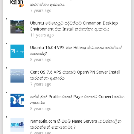
කරගන්නා ආකාරය
7 years ago
Ubuntu මෙහෙයුම් පද්ධතියට Cinnamon Desktop
Environment එක Install කරගන්නා ආකාරය
11 years ago
Ubuntu 16.04 VPS මත Hitleap ස්ථාපනය කරන්නේ
කෙසේද?
8 years ago
Cent OS 7.6 VPS එකකට OpenVPN Server Install
කරගන්නා ආකාරය
7 years ago
ෆේස් බුක් Profile එකක් Page එකකට Convert කරන
ආකාරය
8 years ago
NameSilo.com හි ඔබේ Name Servers යාවත්කාලීන
කරගන්නේ කොහොමද ?
6 years ago