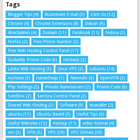
Tags
Blogger Tips
(4)
Businesses E-mail
(3)
Cent Os
(12)
Chrome
(4)
Chrome Extensions
(8)
Debian
(6)
directadmin
(4)
Domain
(11)
Facebook
(11)
Fedora
(2)
Firefox
(2)
Free Phone Number
(2)
Free Web Hosting Control Panel
(17)
Godaddy Promo Code
(6)
Hestiacp
(2)
Lanka Web Hosting
(3)
Linux VPS
(2)
Lubuntu
(14)
myVesta
(3)
namecheap
(1)
Namesilo
(6)
OpenVPN
(3)
Php Settings
(2)
Private Nameservers
(2)
Promo Code
(6)
SeedBox
(2)
Sentora Control Panel
(2)
Shared Web Hosting
(2)
Software
(9)
truecaller
(2)
ubuntu
(11)
Ubuntu Based
(3)
Useful Tips
(6)
Useful Websites
(12)
Vestacp
(11)
video tutorial
(4)
vnc
(3)
VPN
(3)
VPS
(29)
VPS Sinhala
(38)