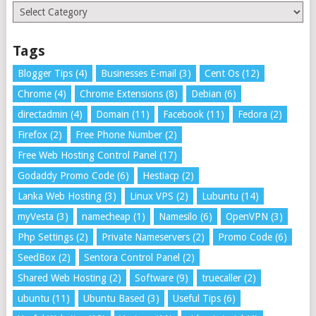
Categories
Tags
Blogger Tips
(4)
Businesses E-mail
(3)
Cent Os
(12)
Chrome
(4)
Chrome Extensions
(8)
Debian
(6)
directadmin
(4)
Domain
(11)
Facebook
(11)
Fedora
(2)
Firefox
(2)
Free Phone Number
(2)
Free Web Hosting Control Panel
(17)
Godaddy Promo Code
(6)
Hestiacp
(2)
Lanka Web Hosting
(3)
Linux VPS
(2)
Lubuntu
(14)
myVesta
(3)
namecheap
(1)
Namesilo
(6)
OpenVPN
(3)
Php Settings
(2)
Private Nameservers
(2)
Promo Code
(6)
SeedBox
(2)
Sentora Control Panel
(2)
Shared Web Hosting
(2)
Software
(9)
truecaller
(2)
ubuntu
(11)
Ubuntu Based
(3)
Useful Tips
(6)