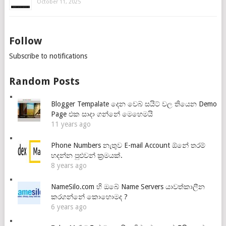
October 11, 2025
Follow
Subscribe to notifications
Random Posts
Blogger Tempalate දෙන වෙබ් සයිට් වල තියෙන Demo
Page එක සාදා ගන්නේ මෙහෙමයි
11 years ago
Phone Numbers නැතුව E-mail Account ඕනේ තරම්
හදන්න පුළුවන් ක්‍රමයක්.
8 years ago
NameSilo.com හි ඔබේ Name Servers යාවත්කාලීන
කරගන්නේ කොහොමද ?
6 years ago