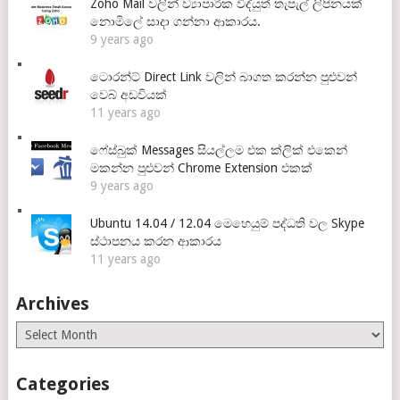
Zoho Mail වලින් ව්‍යාපාරික විද්යුත් තැපැල් ලිපිනයක්
නොමිලේ සාදා ගන්නා ආකාරය.
9 years ago
ටොරන්ට් Direct Link වලින් බාගත කරන්න පුළුවන්
වෙබ් අඩවියක්
11 years ago
ෆේස්බුක් Messages සියල්ලම එක ක්ලික් එකෙන්
මකන්න පුළුවන් Chrome Extension එකක්
9 years ago
Ubuntu 14.04 / 12.04 මෙහෙයුම් පද්ධති වල Skype
ස්ථාපනය කරන ආකාරය
11 years ago
Archives
Archives
Categories