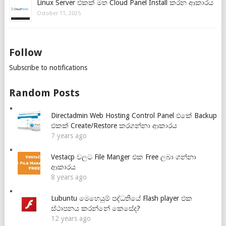
Linux Server එකක් මත Cloud Panel Install කරන ආකාරය
October 11, 2025
Follow
Subscribe to notifications
Random Posts
Directadmin Web Hosting Control Panel එකේ Backup
එකක් Create/Restore කරගන්නා ආකාරය
7 years ago
Vestacp වලට File Manger එක Free ලබා ගන්නා
ආකාරය
8 years ago
Lubuntu මෙහෙයුම් පද්ධතියේ Flash player එක
ස්ථාපනය කරන්නේ කෙසේද?
12 years ago