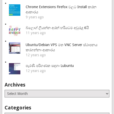
Chrome Extensions Firefox වලට Install කරන
ආකාරය
9 years ago
බ්ලොග් ලියන්න අරන් හරියටම අවුරුදු 6යි
11 years ago
Ubuntu/Debian VPS මත VNC Server ස්ථාපනය
කරගන්නා ආකාරය
12 years ago
පැරණි පරිගණක සදහා Lubuntu
12 years ago
Archives
Archives
Categories