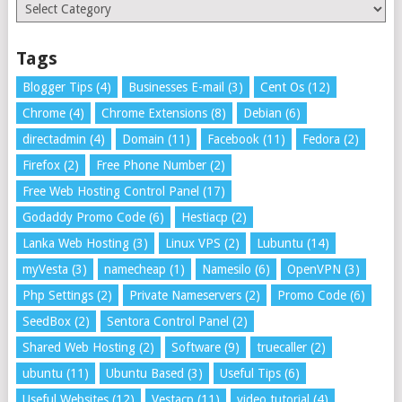
Categories
Tags
Blogger Tips
(4)
Businesses E-mail
(3)
Cent Os
(12)
Chrome
(4)
Chrome Extensions
(8)
Debian
(6)
directadmin
(4)
Domain
(11)
Facebook
(11)
Fedora
(2)
Firefox
(2)
Free Phone Number
(2)
Free Web Hosting Control Panel
(17)
Godaddy Promo Code
(6)
Hestiacp
(2)
Lanka Web Hosting
(3)
Linux VPS
(2)
Lubuntu
(14)
myVesta
(3)
namecheap
(1)
Namesilo
(6)
OpenVPN
(3)
Php Settings
(2)
Private Nameservers
(2)
Promo Code
(6)
SeedBox
(2)
Sentora Control Panel
(2)
Shared Web Hosting
(2)
Software
(9)
truecaller
(2)
ubuntu
(11)
Ubuntu Based
(3)
Useful Tips
(6)
Useful Websites
(12)
Vestacp
(11)
video tutorial
(4)