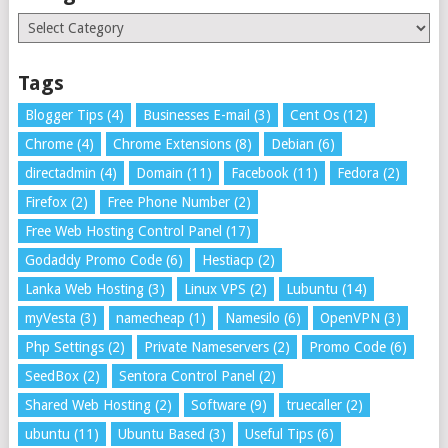
Categories
Tags
Blogger Tips
(4)
Businesses E-mail
(3)
Cent Os
(12)
Chrome
(4)
Chrome Extensions
(8)
Debian
(6)
directadmin
(4)
Domain
(11)
Facebook
(11)
Fedora
(2)
Firefox
(2)
Free Phone Number
(2)
Free Web Hosting Control Panel
(17)
Godaddy Promo Code
(6)
Hestiacp
(2)
Lanka Web Hosting
(3)
Linux VPS
(2)
Lubuntu
(14)
myVesta
(3)
namecheap
(1)
Namesilo
(6)
OpenVPN
(3)
Php Settings
(2)
Private Nameservers
(2)
Promo Code
(6)
SeedBox
(2)
Sentora Control Panel
(2)
Shared Web Hosting
(2)
Software
(9)
truecaller
(2)
ubuntu
(11)
Ubuntu Based
(3)
Useful Tips
(6)