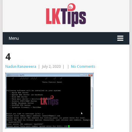
Menu
4
Nadun Ranaweera
|
July 2, 2020
|
|
No Comments