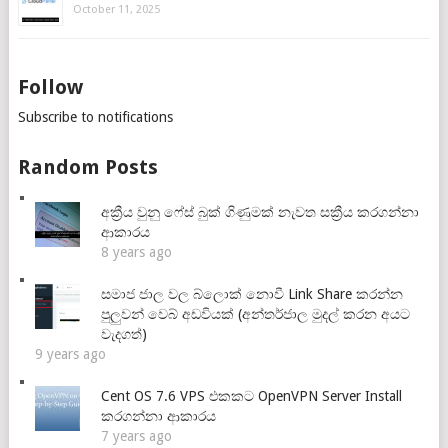
October 11, 2025
Follow
Subscribe to notifications
Random Posts
අක්‍රීය වුනු ෆේස් බුක් ගිණුමක් නැවත සක්‍රීය කරගන්නා
ආකාරය
8 years ago
සමාජ ජාල වල බ්ලොක් නොවී Link Share කරන්න
පුලුවන් වෙබ් අඩවියක් (අන්තර්ජාල මුදල් කරන අයට
වැදගත්)
9 years ago
Cent OS 7.6 VPS එකකට OpenVPN Server Install
කරගන්නා ආකාරය
7 years ago