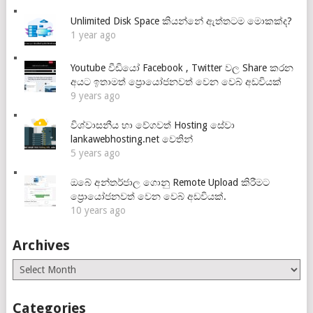
Unlimited Disk Space කියන්නේ ඇත්තටම මොකක්ද?
1 year ago
Youtube වීඩියෝ Facebook , Twitter වල Share කරන
අයට ඉතාමත් ප්‍රොයෝජනවත් වෙන වෙබ් අඩවියක්
9 years ago
විශ්වාසනීය හා වේගවත් Hosting සේවා
lankawebhosting.net වෙතින්
5 years ago
ඔබේ අන්තර්ජාල ගොනු Remote Upload කිරීමට
ප්‍රොයෝජනවත් වෙන වෙබ් අඩවියක්.
10 years ago
Archives
Archives
Categories