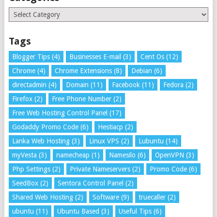
Categories
Tags
Blogger Tips
(4)
Businesses E-mail
(3)
Cent Os
(12)
Chrome
(4)
Chrome Extensions
(8)
Debian
(6)
directadmin
(4)
Domain
(11)
Facebook
(11)
Fedora
(2)
Firefox
(2)
Free Phone Number
(2)
Free Web Hosting Control Panel
(17)
Godaddy Promo Code
(6)
Hestiacp
(2)
Lanka Web Hosting
(3)
Linux VPS
(2)
Lubuntu
(14)
myVesta
(3)
namecheap
(1)
Namesilo
(6)
OpenVPN
(3)
Php Settings
(2)
Private Nameservers
(2)
Promo Code
(6)
SeedBox
(2)
Sentora Control Panel
(2)
Shared Web Hosting
(2)
Software
(9)
truecaller
(2)
ubuntu
(11)
Ubuntu Based
(3)
Useful Tips
(6)