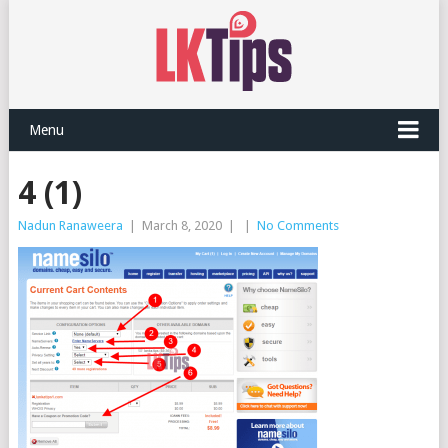
Menu
4 (1)
Nadun Ranaweera
|
March 8, 2020
|
|
No Comments