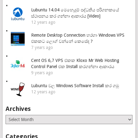
Lubuntu 14.04 මෙහෙයුම් පද්ධතිය පරිගනකයේ
ස්ථාපනය කර ගන්නා ආකාරය [Video]
12 years ago
Remote Desktop Connection හරහා Windows VPS
එකකට ලොග් වන්නේ කෙසේද ?
7 years ago
Cent OS 6,7 VPS එකක Kloxo Mr Web Hosting
Control Panel එක Install කරගන්නා ආකාරය
9 years ago
Lubuntu වල Windows Software Install කර ගමු
12 years ago
Archives
Archives
Categories