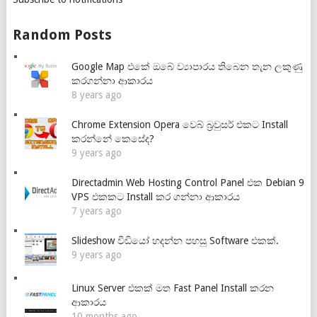
Random Posts
Google Map එකේ ඔබේ ව්‍යාපාරය තිබෙන තැන ලකුණු
කරගන්නා ආකාරය
8 years ago
Chrome Extension Opera වෙබ් බ්‍රවුසර් එකට Install
කරන්නේ කෙසේද?
9 years ago
Directadmin Web Hosting Control Panel එක Debian 9
VPS එකකට Install කර ගන්නා ආකාරය
7 years ago
Slideshow වීඩියෝ හදන්න පහසු Software එකක්.
9 years ago
Linux Server එකක් මත Fast Panel Install කරන
ආකාරය
10 months ago