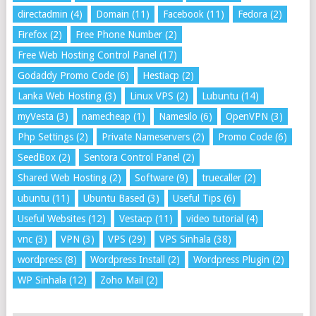
directadmin
(4)
Domain
(11)
Facebook
(11)
Fedora
(2)
Firefox
(2)
Free Phone Number
(2)
Free Web Hosting Control Panel
(17)
Godaddy Promo Code
(6)
Hestiacp
(2)
Lanka Web Hosting
(3)
Linux VPS
(2)
Lubuntu
(14)
myVesta
(3)
namecheap
(1)
Namesilo
(6)
OpenVPN
(3)
Php Settings
(2)
Private Nameservers
(2)
Promo Code
(6)
SeedBox
(2)
Sentora Control Panel
(2)
Shared Web Hosting
(2)
Software
(9)
truecaller
(2)
ubuntu
(11)
Ubuntu Based
(3)
Useful Tips
(6)
Useful Websites
(12)
Vestacp
(11)
video tutorial
(4)
vnc
(3)
VPN
(3)
VPS
(29)
VPS Sinhala
(38)
wordpress
(8)
Wordpress Install
(2)
Wordpress Plugin
(2)
WP Sinhala
(12)
Zoho Mail
(2)