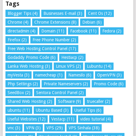
Tags
Blogger Tips
(4)
Businesses E-mail
(3)
Cent Os
(12)
Chrome
(4)
Chrome Extensions
(8)
Debian
(6)
directadmin
(4)
Domain
(11)
Facebook
(11)
Fedora
(2)
Firefox
(2)
Free Phone Number
(2)
Free Web Hosting Control Panel
(17)
Godaddy Promo Code
(6)
Hestiacp
(2)
Lanka Web Hosting
(3)
Linux VPS
(2)
Lubuntu
(14)
myVesta
(3)
namecheap
(1)
Namesilo
(6)
OpenVPN
(3)
Php Settings
(2)
Private Nameservers
(2)
Promo Code
(6)
SeedBox
(2)
Sentora Control Panel
(2)
Shared Web Hosting
(2)
Software
(9)
truecaller
(2)
ubuntu
(11)
Ubuntu Based
(3)
Useful Tips
(6)
Useful Websites
(12)
Vestacp
(11)
video tutorial
(4)
vnc
(3)
VPN
(3)
VPS
(29)
VPS Sinhala
(38)