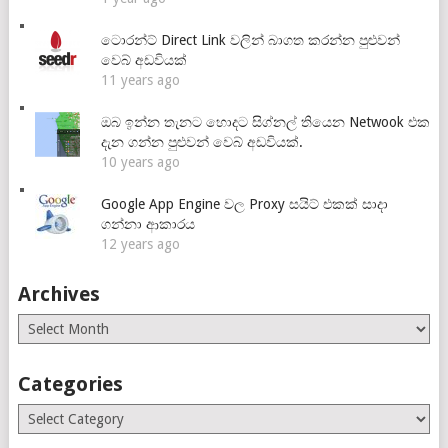
ටොරන්ට් Direct Link වලින් බාගත කරන්න පුළුවන්
වෙබ් අඩවියක්
11 years ago
ඔබ ඉන්න තැනට හොදට සිග්නල් තියෙන Netwook එක
දැන ගන්න පුළුවන් වෙබ් අඩවියක්.
10 years ago
Google App Engine වල Proxy සයිට් එකක් සාදා
ගන්නා ආකාරය
12 years ago
Archives
Archives
Categories
Categories