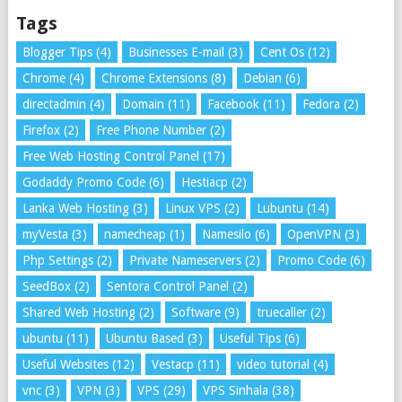
Tags
Blogger Tips
(4)
Businesses E-mail
(3)
Cent Os
(12)
Chrome
(4)
Chrome Extensions
(8)
Debian
(6)
directadmin
(4)
Domain
(11)
Facebook
(11)
Fedora
(2)
Firefox
(2)
Free Phone Number
(2)
Free Web Hosting Control Panel
(17)
Godaddy Promo Code
(6)
Hestiacp
(2)
Lanka Web Hosting
(3)
Linux VPS
(2)
Lubuntu
(14)
myVesta
(3)
namecheap
(1)
Namesilo
(6)
OpenVPN
(3)
Php Settings
(2)
Private Nameservers
(2)
Promo Code
(6)
SeedBox
(2)
Sentora Control Panel
(2)
Shared Web Hosting
(2)
Software
(9)
truecaller
(2)
ubuntu
(11)
Ubuntu Based
(3)
Useful Tips
(6)
Useful Websites
(12)
Vestacp
(11)
video tutorial
(4)
vnc
(3)
VPN
(3)
VPS
(29)
VPS Sinhala
(38)