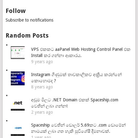
Follow
Subscribe to notifications
Random Posts
VPS එකකට aaPanel Web Hosting Control Panel එක
Install කර ගන්නා ආකාරය.
9 years ago
Instagram ගිණුමක් තාවකාලිකව අක්‍රීය කරන්නේ
කොහොමද ?
8 years ago
අඩුම මිලට .NET Domain එකක් Spaceship.com
වෙතින් ලබා ගන්න!
2 years ago
Spaceship වෙතින් ඩොලර් 5.69කට .com ඩොමේන්
නාමයක් ලබා ගත හැකි සුවිශේෂී දීමනාවක්.
1 year ago