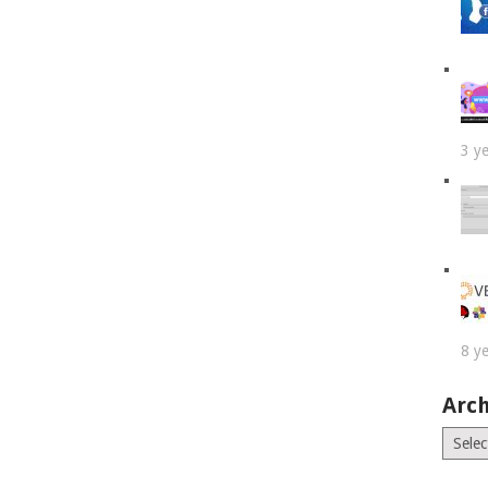
3 y
8 y
Arch
Archiv