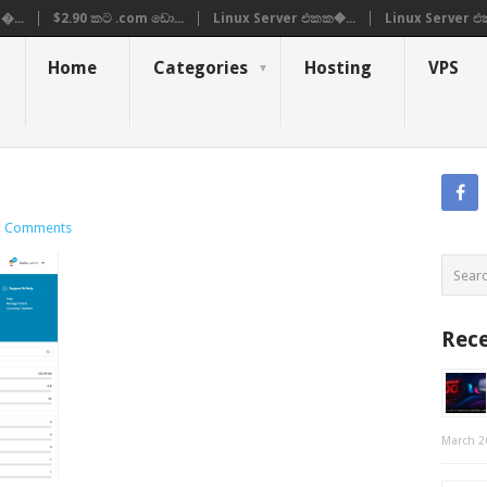
�...
$2.90 කට .com ඩො...
Linux Server එකක�...
Linux Server එ
Home
Categories
Hosting
VPS
 Comments
Rece
March 2