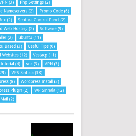
VPN
(3)
Php Settings
(2)
te Nameservers
(2)
Promo Code
(6)
Box
(2)
Sentora Control Panel
(2)
ed Web Hosting
(2)
Software
(9)
ller
(2)
ubuntu
(11)
tu Based
(3)
Useful Tips
(6)
l Websites
(12)
Vestacp
(11)
tutorial
(4)
vnc
(3)
VPN
(3)
29)
VPS Sinhala
(38)
press
(8)
Wordpress Install
(2)
ress Plugin
(2)
WP Sinhala
(12)
Mail
(2)