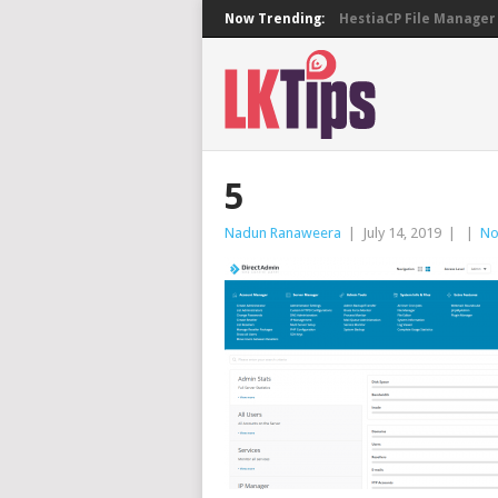
Now Trending:
HestiaCP File Manager 
5
Nadun Ranaweera
|
July 14, 2019
|
|
No