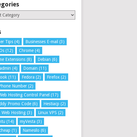
egories
ries
s
er Tips
(4)
Businesses E-mail
(3)
 Os
(12)
Chrome
(4)
e Extensions
(8)
Debian
(6)
tadmin
(4)
Domain
(11)
book
(11)
Fedora
(2)
Firefox
(2)
 Phone Number
(2)
Web Hosting Control Panel
(17)
ddy Promo Code
(6)
Hestiacp
(2)
a Web Hosting
(3)
Linux VPS
(2)
ntu
(14)
myVesta
(3)
cheap
(1)
Namesilo
(6)