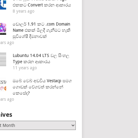
එකකට Convert කරන ආකාරය
8 years ago
ඩොලර් 1.91 කට .com Domain
Name එකක් මිලදී ගැනීමට හැකි
සුවිශේෂී දීමනාවක්
ears ago
Lubuntu 14.04 LTS වල සිංහල
Type කරන ආකාරය
11 years ago
ඔබේ වෙබ් අඩවිය Vestacp සමග
ගොඩක් වේගවත් කරන්නේ
කෙසේද?
ears ago
ives
es