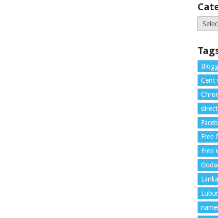
Cat
Catego
Tag
Blogg
Cent
Chrom
direc
Face
Free
Free 
Goda
Lank
Lubu
name