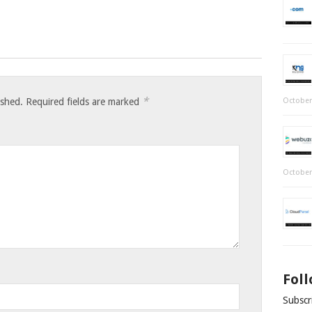
*
ished.
Required fields are marked
October
October
Fol
Subscri