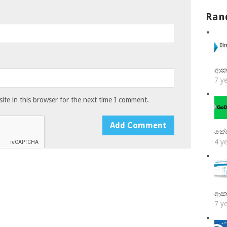
Ran
ආක
7 y
te in this browser for the next time I comment.
කේ
4 y
ආක
7 y