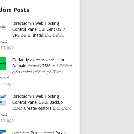
dom Posts
Directadmin Web Hosting
Control Panel එක Cent OS 7
VPS එකක Install කර ගන්නා
ාරය
ears ago
Godaddy ආයතනයෙන් .com
Domain එකකට 75% ක වට්ටමක්
ලබා ගන්න පුළුවන් ප්‍රවර්ධන
තයක්
ears ago
Directadmin Web Hosting
Control Panel එකේ Backup
එකක් Create/Restore කරගන්නා
ාරය
ears ago
ෆේස් බුක් Profile එකක් Page