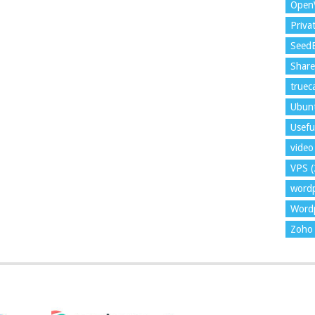
Open
Priva
Seed
Shar
trueca
Ubun
Usefu
video 
VPS
(
word
Wordp
Zoho 