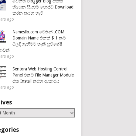
වෙනත් Blogger Blog එකක
තියෙන සියළුම පොස්ට් Download
කරන කරන හැටි
ears ago
Namesilo.com වෙතින් .COM
Domain Name එකක් $ 1 කට
මිලදී ගැනීමට හැකි සුවිශේෂී
නාවක්
ears ago
Sentora Web Hosting Control
Panel එකට File Manager Module
එක Install කරන ආකාරය
ears ago
ives
es
egories