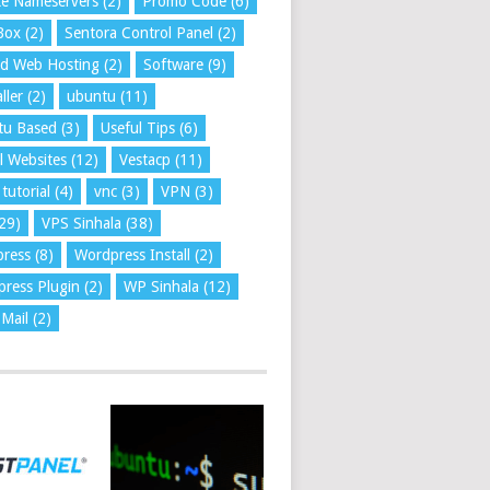
te Nameservers
(2)
Promo Code
(6)
Box
(2)
Sentora Control Panel
(2)
ed Web Hosting
(2)
Software
(9)
ller
(2)
ubuntu
(11)
tu Based
(3)
Useful Tips
(6)
l Websites
(12)
Vestacp
(11)
tutorial
(4)
vnc
(3)
VPN
(3)
29)
VPS Sinhala
(38)
press
(8)
Wordpress Install
(2)
ress Plugin
(2)
WP Sinhala
(12)
Mail
(2)