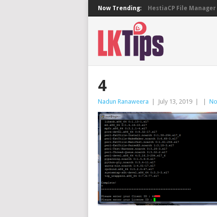
Now Trending:
HestiaCP File Manager 
4
Nadun Ranaweera
|
July 13, 2019
|
|
No