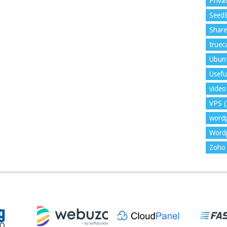
Priva
Seed
Shar
trueca
Ubun
Usefu
video 
VPS
(
word
Wordp
Zoho 