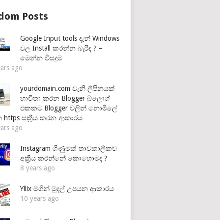
dom Posts
Google Input tools දැන් Windows
වල Install කරන්න බැරිද ? –
මෙන්න විසදුම
ears ago
yourdomain.com වැනි ලිපිනයක්
භාවිතා කරන Blogger බ්ලොග්
එකකට Blogger වලින් නොමිලේ
 https සක්‍රීය කරන ආකාරය
ears ago
Instagram ගිණුමක් තාවකාලිකව
අක්‍රීය කරන්නේ කොහොමද ?
8 years ago
Yllix මගින් මුදල් උපයන ආකාරය
10 years ago