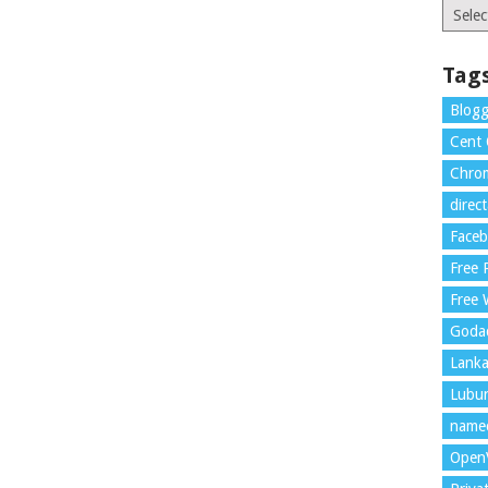
Catego
Tag
Blogg
Cent
Chrom
direc
Face
Free
Free 
Goda
Lank
Lubu
name
Open