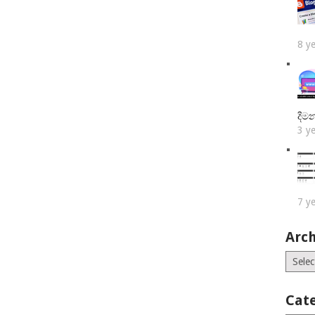
8 y
දීම
3 y
7 y
Arch
Archiv
Cat