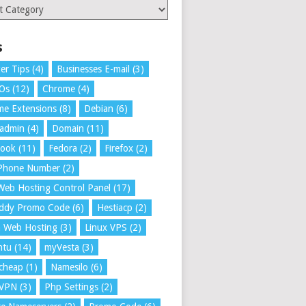
ries
s
er Tips
(4)
Businesses E-mail
(3)
 Os
(12)
Chrome
(4)
e Extensions
(8)
Debian
(6)
tadmin
(4)
Domain
(11)
book
(11)
Fedora
(2)
Firefox
(2)
 Phone Number
(2)
Web Hosting Control Panel
(17)
ddy Promo Code
(6)
Hestiacp
(2)
a Web Hosting
(3)
Linux VPS
(2)
ntu
(14)
myVesta
(3)
cheap
(1)
Namesilo
(6)
VPN
(3)
Php Settings
(2)