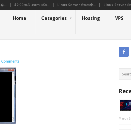
�...
$2.90 කට .com ඩො...
Linux Server එකක�...
Linux Server එ
Home
Categories
Hosting
VPS
 Comments
Rece
March 2