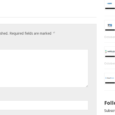
*
ished.
Required fields are marked
October
October
Fol
Subscri