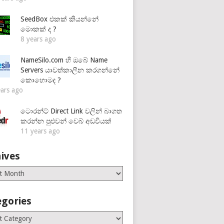
SeedBox එකක් කියන්නේ
මොකක් ද ?
8 years ago
NameSilo.com හි ඔබේ Name
Servers යාවත්කාලීන කරගන්නේ
කොහොමද ?
ears ago
ටොරන්ට් Direct Link වලින් බාගත
කරන්න පුළුවන් වෙබ් අඩවියක්
11 years ago
ives
es
egories
ries