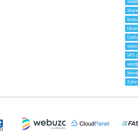
Seed
Shar
trueca
Ubun
Usefu
video 
VPS
(
word
Wordp
Zoho 