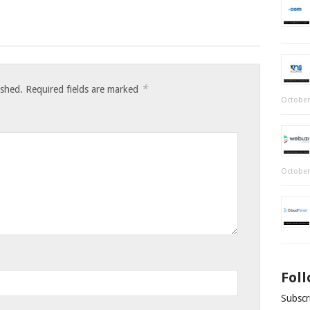
*
ished.
Required fields are marked
October
October
Fol
Subscri