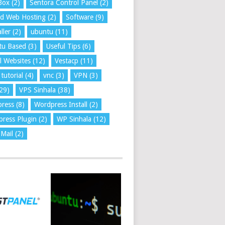
Box
(2)
Sentora Control Panel
(2)
ed Web Hosting
(2)
Software
(9)
ller
(2)
ubuntu
(11)
tu Based
(3)
Useful Tips
(6)
l Websites
(12)
Vestacp
(11)
tutorial
(4)
vnc
(3)
VPN
(3)
29)
VPS Sinhala
(38)
press
(8)
Wordpress Install
(2)
ress Plugin
(2)
WP Sinhala
(12)
Mail
(2)