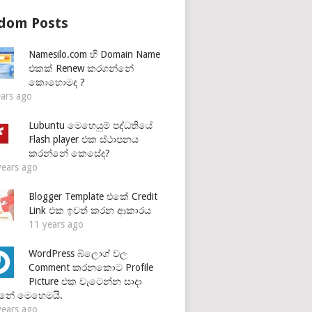
dom Posts
Namesilo.com හි Domain Name
එකක් Renew කරගන්නේ
කොහොමද ?
ears ago
Lubuntu මෙහෙයුම් පද්ධතියේ
Flash player එක ස්ථාපනය
කරන්නේ කෙසේද?
years ago
Blogger Template එකේ Credit
Link එක ඉවත් කරන ආකාරය
11 years ago
WordPress බ්ලොග් වල
Comment කරනකොට Profile
Picture එක වැටෙන්න සාදා
නේ මෙහෙමයි.
years ago