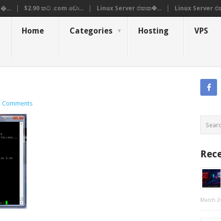
�...
$2.90 කට .com ඩො...
Linux Server එකක�...
Linux Server එ
Home
Categories
Hosting
VPS
 Comments
Rece
March 2