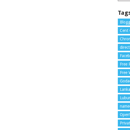
Tag
Blogg
Cent
Chrom
direc
Face
Free
Free 
Goda
Lank
Lubu
name
Open
Priva