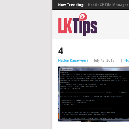
Now Trending:
HestiaCP File Manager 
4
Nadun Ranaweera
|
July 13, 2019
|
|
No