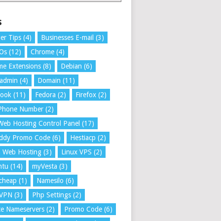
s
er Tips
(4)
Businesses E-mail
(3)
 Os
(12)
Chrome
(4)
e Extensions
(8)
Debian
(6)
tadmin
(4)
Domain
(11)
book
(11)
Fedora
(2)
Firefox
(2)
 Phone Number
(2)
Web Hosting Control Panel
(17)
ddy Promo Code
(6)
Hestiacp
(2)
a Web Hosting
(3)
Linux VPS
(2)
ntu
(14)
myVesta
(3)
cheap
(1)
Namesilo
(6)
VPN
(3)
Php Settings
(2)
te Nameservers
(2)
Promo Code
(6)