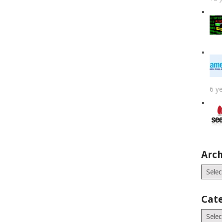
6 y
Arch
Archiv
Cat
Catego