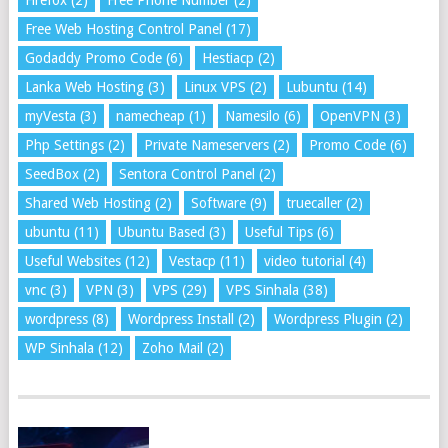
Firefox
(2)
Free Phone Number
(2)
Free Web Hosting Control Panel
(17)
Godaddy Promo Code
(6)
Hestiacp
(2)
Lanka Web Hosting
(3)
Linux VPS
(2)
Lubuntu
(14)
myVesta
(3)
namecheap
(1)
Namesilo
(6)
OpenVPN
(3)
Php Settings
(2)
Private Nameservers
(2)
Promo Code
(6)
SeedBox
(2)
Sentora Control Panel
(2)
Shared Web Hosting
(2)
Software
(9)
truecaller
(2)
ubuntu
(11)
Ubuntu Based
(3)
Useful Tips
(6)
Useful Websites
(12)
Vestacp
(11)
video tutorial
(4)
vnc
(3)
VPN
(3)
VPS
(29)
VPS Sinhala
(38)
wordpress
(8)
Wordpress Install
(2)
Wordpress Plugin
(2)
WP Sinhala
(12)
Zoho Mail
(2)