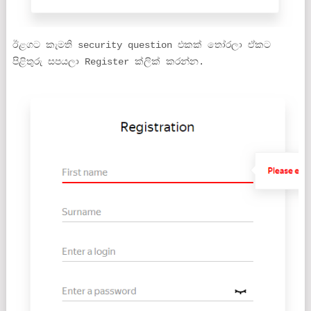
ඊළගට කැමති security question එකක් තෝරලා ඒකට
පිළිතුරු සපයලා Register ක්ලික් කරන්න.