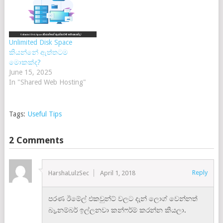
Unlimited Disk Space
කියන්නේ ඇත්තටම
මොකක්ද?
June 15, 2025
In "Shared Web Hosting"
Tags:
Useful Tips
2 Comments
Reply
HarshaLulzSec
April 1, 2018
පරණ ඊමේල් එකවුන්ට් වලට දැන් ලොග් වෙන්නත්
බෑ,නම්බර් ඉල්ලනවා කන්ෆර්ම් කරන්න කියලා.