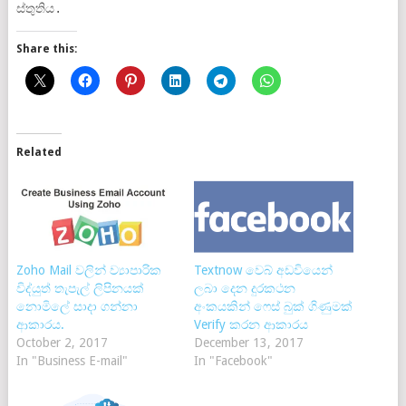
ස්තුතිය.
Share this:
Related
Zoho Mail වලින් ව්‍යාපාරික
Textnow වෙබ් අඩවියෙන්
විද්යුත් තැපැල් ලිපිනයක්
ලබා දෙන දුරකථන
නොමිලේ සාදා ගන්නා
අංකයකින් ෆෙස් බුක් ගිණුමක්
ආකාරය.
Verify කරන ආකාරය
October 2, 2017
December 13, 2017
In "Business E-mail"
In "Facebook"