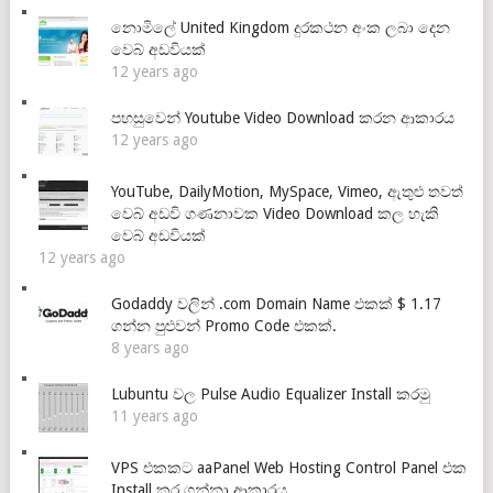
නොමිලේ United Kingdom දුරකථන අංක ලබා දෙන
වෙබ් අඩවියක්
12 years ago
පහසුවෙන් Youtube Video Download කරන ආකාරය
12 years ago
YouTube, DailyMotion, MySpace, Vimeo, ඇතුළු තවත්
වෙබ් අඩවි ගණනාවක Video Download කල හැකි
වෙබ් අඩවියක්
12 years ago
Godaddy වලින් .com Domain Name එකක් $ 1.17
ගන්න පුළුවන් Promo Code එකක්.
8 years ago
Lubuntu වල Pulse Audio Equalizer Install කරමු
11 years ago
VPS එකකට aaPanel Web Hosting Control Panel එක
Install කර ගන්නා ආකාරය.