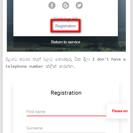
ඊළගට අවශ්‍ය තැන් වලට තොරතුරු ටික දීලා I don’t have a
telephone number ක්ලික් කරන්න.