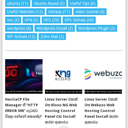
ubuntu
(11)
Ubuntu Based
(3)
Useful Tips
(6)
Useful Websites
(12)
Vestacp
(11)
video tutorial
(4)
vnc
(3)
VPN
(3)
VPS
(29)
VPS Sinhala
(38)
wordpress
(8)
Wordpress Install
(2)
Wordpress Plugin
(2)
WP Sinhala
(12)
Zoho Mail
(2)
HestiaCP File
Linux Server එකක්
Linux Server එකක්
Manager හි “HTTP
මත Kloxo NG Web
මත Webuzo Web
ERROR 500” ගැටළුව
Hosting Control
Hosting Control
විසඳා ගන්නේ කෙසේද?
Panel එක Install
Panel Install කරන
කරන ආකාරය
ආකාරය