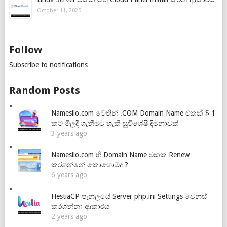
October 11, 2025
Follow
Subscribe to notifications
Random Posts
Namesilo.com වෙතින් .COM Domain Name එකක් $ 1
කට මිලදී ගැනීමට හැකි සුවිශේෂී දීමනාවක්
3 years ago
Namesilo.com හි Domain Name එකක් Renew
කරගන්නේ කොහොමද ?
6 years ago
HestiaCP පැනලයේ Server php.ini Settings වෙනස්
කරගන්නා ආකාරය
2 years ago