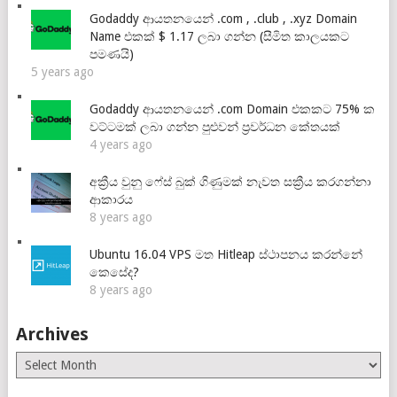
Godaddy ආයතනයෙන් .com , .club , .xyz Domain
Name එකක් $ 1.17 ලබා ගන්න (සීමිත කාලයකට
පමණයි)
5 years ago
Godaddy ආයතනයෙන් .com Domain එකකට 75% ක
වට්ටමක් ලබා ගන්න පුළුවන් ප්‍රවර්ධන කේතයක්
4 years ago
අක්‍රීය වුනු ෆේස් බුක් ගිණුමක් නැවත සක්‍රීය කරගන්නා
ආකාරය
8 years ago
Ubuntu 16.04 VPS මත Hitleap ස්ථාපනය කරන්නේ
කෙසේද?
8 years ago
Archives
Archives