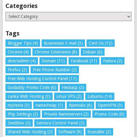
Categories
Categories
Tags
Blogger Tips
(4)
Businesses E-mail
(3)
Cent Os
(12)
Chrome
(4)
Chrome Extensions
(8)
Debian
(6)
directadmin
(4)
Domain
(11)
Facebook
(11)
Fedora
(2)
Firefox
(2)
Free Phone Number
(2)
Free Web Hosting Control Panel
(17)
Godaddy Promo Code
(6)
Hestiacp
(2)
Lanka Web Hosting
(3)
Linux VPS
(2)
Lubuntu
(14)
myVesta
(3)
namecheap
(1)
Namesilo
(6)
OpenVPN
(3)
Php Settings
(2)
Private Nameservers
(2)
Promo Code
(6)
SeedBox
(2)
Sentora Control Panel
(2)
Shared Web Hosting
(2)
Software
(9)
truecaller
(2)