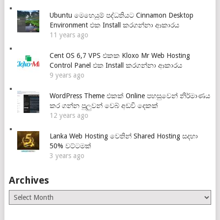
Ubuntu මෙහෙයුම් පද්ධතියට Cinnamon Desktop
Environment එක Install කරගන්නා ආකාරය
11 years ago
Cent OS 6,7 VPS එකක Kloxo Mr Web Hosting
Control Panel එක Install කරගන්නා ආකාරය
9 years ago
WordPress Theme එකක් Online පහසුවෙන් නිර්මාණය
කර ගන්න පුලුවන් වෙබ් අඩවි දෙකක්
12 years ago
Lanka Web Hosting වෙතින් Shared Hosting සදහා
50% වට්ටමක්
3 years ago
Archives
Archives