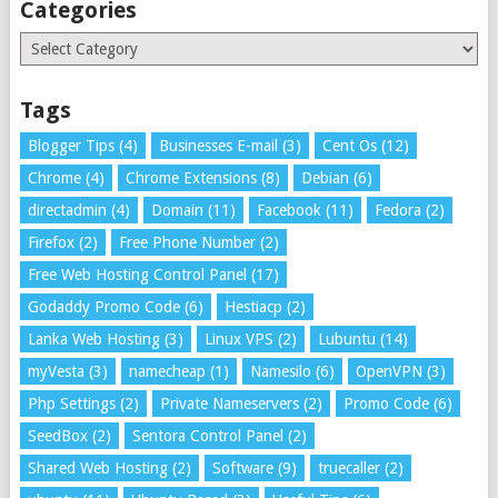
Categories
Categories
Tags
Blogger Tips
(4)
Businesses E-mail
(3)
Cent Os
(12)
Chrome
(4)
Chrome Extensions
(8)
Debian
(6)
directadmin
(4)
Domain
(11)
Facebook
(11)
Fedora
(2)
Firefox
(2)
Free Phone Number
(2)
Free Web Hosting Control Panel
(17)
Godaddy Promo Code
(6)
Hestiacp
(2)
Lanka Web Hosting
(3)
Linux VPS
(2)
Lubuntu
(14)
myVesta
(3)
namecheap
(1)
Namesilo
(6)
OpenVPN
(3)
Php Settings
(2)
Private Nameservers
(2)
Promo Code
(6)
SeedBox
(2)
Sentora Control Panel
(2)
Shared Web Hosting
(2)
Software
(9)
truecaller
(2)