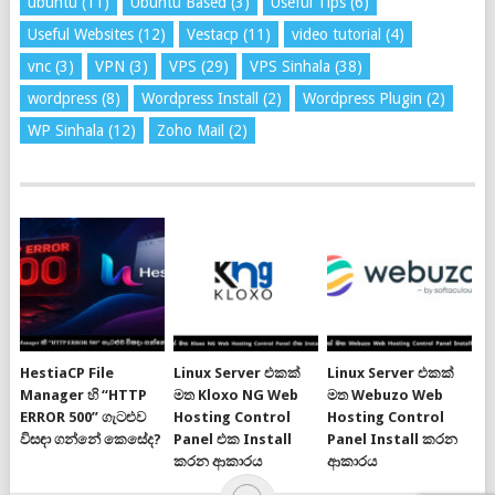
ubuntu
(11)
Ubuntu Based
(3)
Useful Tips
(6)
Useful Websites
(12)
Vestacp
(11)
video tutorial
(4)
vnc
(3)
VPN
(3)
VPS
(29)
VPS Sinhala
(38)
wordpress
(8)
Wordpress Install
(2)
Wordpress Plugin
(2)
WP Sinhala
(12)
Zoho Mail
(2)
HestiaCP File
Linux Server එකක්
Linux Server එකක්
Manager හි “HTTP
මත Kloxo NG Web
මත Webuzo Web
ERROR 500” ගැටළුව
Hosting Control
Hosting Control
විසඳා ගන්නේ කෙසේද?
Panel එක Install
Panel Install කරන
කරන ආකාරය
ආකාරය