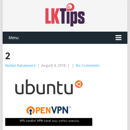
Menu
2
Nadun Ranaweera
|
August 4, 2018
|
|
No Comments