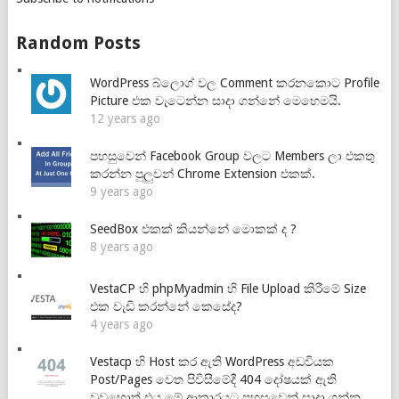
Random Posts
WordPress බ්ලොග් වල Comment කරනකොට Profile
Picture එක වැටෙන්න සාදා ගන්නේ මෙහෙමයි.
12 years ago
පහසුවෙන් Facebook Group වලට Members ලා එකතු
කරන්න පුලුවන් Chrome Extension එකක්.
9 years ago
SeedBox එකක් කියන්නේ මොකක් ද ?
8 years ago
VestaCP හි phpMyadmin හි File Upload කිරීමේ Size
එක වැඩි කරන්නේ කෙසේද?
4 years ago
Vestacp හි Host කර ඇති WordPress අඩවියක
Post/Pages වෙත පිවිසීමේදී 404 දෝෂයක් ඇති
වුවහොත් එය මේ ආකාරයට පහසුවෙන් සාදා ගන්න