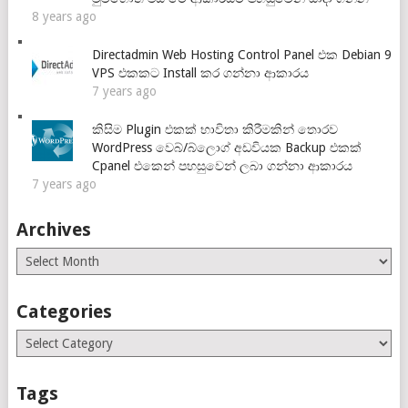
8 years ago
Directadmin Web Hosting Control Panel එක Debian 9
VPS එකකට Install කර ගන්නා ආකාරය
7 years ago
කිසිම Plugin එකක් භාවිතා කිරීමකින් තොරව
WordPress වෙබ්/බ්ලොග් අඩවියක Backup එකක්
Cpanel එකෙන් පහසුවෙන් ලබා ගන්නා ආකාරය
7 years ago
Archives
Archives
Categories
Categories
Tags