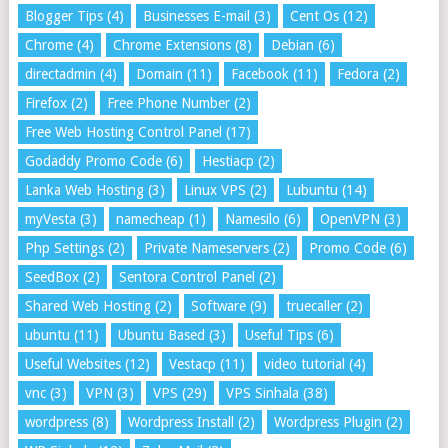
Blogger Tips
(4)
Businesses E-mail
(3)
Cent Os
(12)
Chrome
(4)
Chrome Extensions
(8)
Debian
(6)
directadmin
(4)
Domain
(11)
Facebook
(11)
Fedora
(2)
Firefox
(2)
Free Phone Number
(2)
Free Web Hosting Control Panel
(17)
Godaddy Promo Code
(6)
Hestiacp
(2)
Lanka Web Hosting
(3)
Linux VPS
(2)
Lubuntu
(14)
myVesta
(3)
namecheap
(1)
Namesilo
(6)
OpenVPN
(3)
Php Settings
(2)
Private Nameservers
(2)
Promo Code
(6)
SeedBox
(2)
Sentora Control Panel
(2)
Shared Web Hosting
(2)
Software
(9)
truecaller
(2)
ubuntu
(11)
Ubuntu Based
(3)
Useful Tips
(6)
Useful Websites
(12)
Vestacp
(11)
video tutorial
(4)
vnc
(3)
VPN
(3)
VPS
(29)
VPS Sinhala
(38)
wordpress
(8)
Wordpress Install
(2)
Wordpress Plugin
(2)