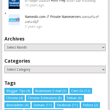
ෆේස්බුක් වීඩියෝ Auto Play වෙන එක නවත්තමු
10 years ago
Namesilo.com හි Private Nameservers සකසන්නේ
කෙසේද?
3 years ago
Archives
Archives
Categories
Categories
Tags
Blogger Tips
(4)
Businesses E-mail
(3)
Cent Os
(12)
Chrome
(4)
Chrome Extensions
(8)
Debian
(6)
directadmin
(4)
Domain
(11)
Facebook
(11)
Fedora
(2)