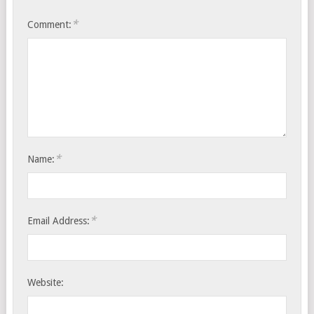
*
Comment:
*
Name:
*
Email Address:
Website: