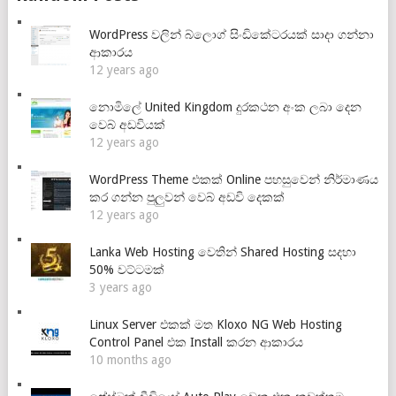
WordPress වලින් බ්ලොග් සිංඩිකේටරයක් සාදා ගන්නා
ආකාරය
12 years ago
නොමිලේ United Kingdom දුරකථන අංක ලබා දෙන
වෙබ් අඩවියක්
12 years ago
WordPress Theme එකක් Online පහසුවෙන් නිර්මාණය
කර ගන්න පුලුවන් වෙබ් අඩවි දෙකක්
12 years ago
Lanka Web Hosting වෙතින් Shared Hosting සදහා
50% වට්ටමක්
3 years ago
Linux Server එකක් මත Kloxo NG Web Hosting
Control Panel එක Install කරන ආකාරය
10 months ago