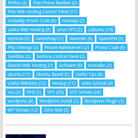
Firefox
(2)
Free Phone Number
(2)
Free Web Hosting Control Panel
(17)
Godaddy Promo Code
(6)
Hestiacp
(2)
Lanka Web Hosting
(3)
Linux VPS
(2)
Lubuntu
(14)
myVesta
(3)
namecheap
(1)
Namesilo
(6)
OpenVPN
(3)
Php Settings
(2)
Private Nameservers
(2)
Promo Code
(6)
SeedBox
(2)
Sentora Control Panel
(2)
Shared Web Hosting
(2)
Software
(9)
truecaller
(2)
ubuntu
(11)
Ubuntu Based
(3)
Useful Tips
(6)
Useful Websites
(12)
Vestacp
(11)
video tutorial
(4)
vnc
(3)
VPN
(3)
VPS
(29)
VPS Sinhala
(38)
wordpress
(8)
Wordpress Install
(2)
Wordpress Plugin
(2)
WP Sinhala
(12)
Zoho Mail
(2)