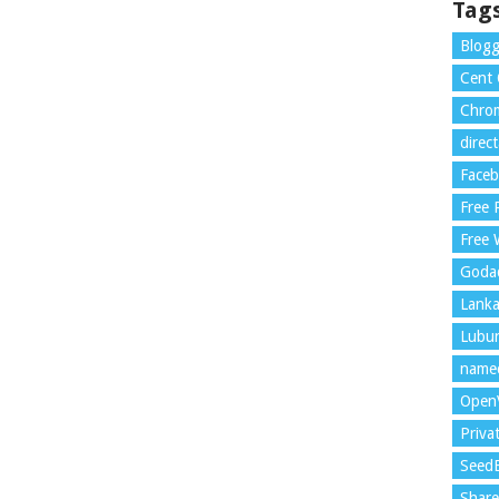
Tag
Blogg
Cent
Chrom
direc
Face
Free
Free 
Goda
Lank
Lubu
name
Open
Priva
Seed
Shar