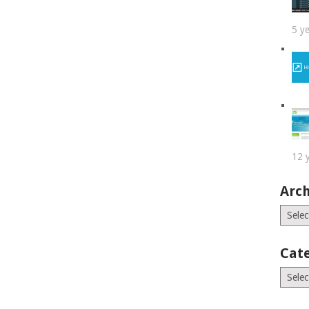
5 y
12 
Arch
Archiv
Cat
Catego