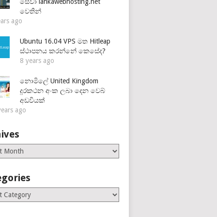
සේවා lankawebhosting.net
වෙතින්
ears ago
Ubuntu 16.04 VPS මත Hitleap
ස්ථාපනය කරන්නේ කෙසේද?
8 years ago
නොමිලේ United Kingdom
දුරකථන අංක ලබා දෙන වෙබ්
අඩවියක්
years ago
ives
es
egories
ries