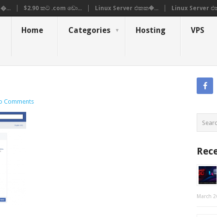
�...
$2.90 කට .com ඩො...
Linux Server එකක�...
Linux Server එ
Home
Categories
Hosting
VPS
o Comments
Rece
March 2