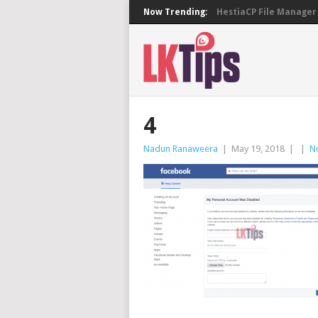
Now Trending:
HestiaCP File Manager 
4
Nadun Ranaweera
|
May 19, 2018
|
|
N