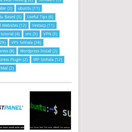
ller
(2)
ubuntu
(11)
tu Based
(3)
Useful Tips
(6)
l Websites
(12)
Vestacp
(11)
tutorial
(4)
vnc
(3)
VPN
(3)
29)
VPS Sinhala
(38)
press
(8)
Wordpress Install
(2)
ress Plugin
(2)
WP Sinhala
(12)
Mail
(2)