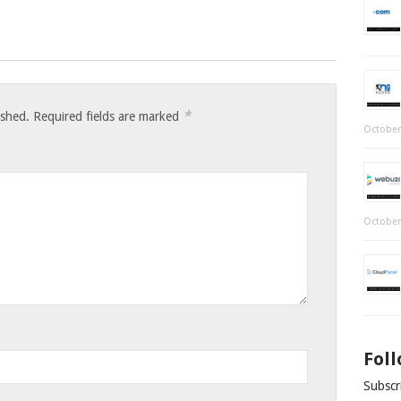
*
ished.
Required fields are marked
October
October
Fol
Subscri