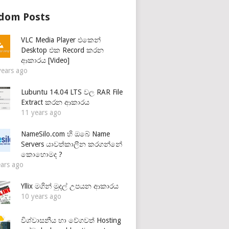
dom Posts
VLC Media Player එකෙන්
Desktop එක Record කරන
ආකාරය [Video]
years ago
Lubuntu 14.04 LTS වල RAR File
Extract කරන ආකාරය
11 years ago
NameSilo.com හි ඔබේ Name
Servers යාවත්කාලීන කරගන්නේ
කොහොමද ?
ears ago
Yllix මගින් මුදල් උපයන ආකාරය
10 years ago
විශ්වාසනීය හා වේගවත් Hosting