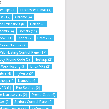
s
er Tips
(4)
Businesses E-mail
(3)
 Os
(12)
Chrome
(4)
e Extensions
(8)
Debian
(6)
tadmin
(4)
Domain
(11)
book
(11)
Fedora
(2)
Firefox
(2)
 Phone Number
(2)
Web Hosting Control Panel
(17)
ddy Promo Code
(6)
Hestiacp
(2)
a Web Hosting
(3)
Linux VPS
(2)
ntu
(14)
myVesta
(3)
cheap
(1)
Namesilo
(6)
VPN
(3)
Php Settings
(2)
te Nameservers
(2)
Promo Code
(6)
Box
(2)
Sentora Control Panel
(2)
ed Web Hosting
(2)
Software
(9)