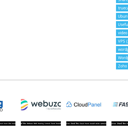
trueca
Ubun
Usefu
video 
VPS
(
word
Wordp
Zoho 