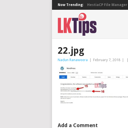
Now Trending:
HestiaCP File Manager 
22.jpg
Nadun Ranaweera
|
February 7, 2018
|
Add a Comment