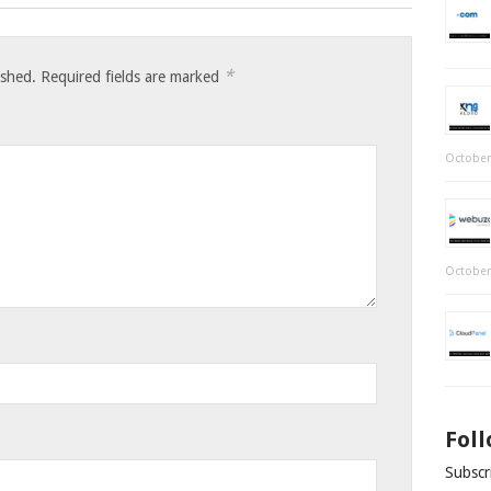
*
ished.
Required fields are marked
October
October
Fol
Subscri