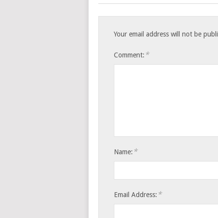
Your email address will not be publ
*
Comment:
*
Name:
*
Email Address: