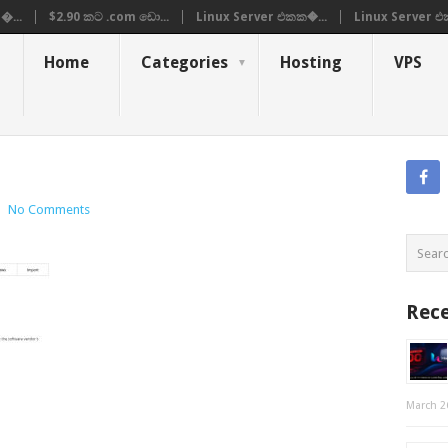
�...
$2.90 කට .com ඩො...
Linux Server එකක�...
Linux Server එ
Home
Categories
Hosting
VPS
|
No Comments
Rece
March 2