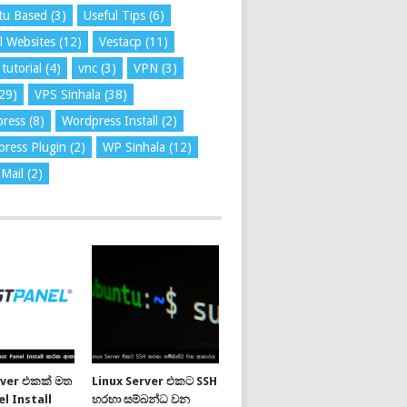
tu Based
(3)
Useful Tips
(6)
l Websites
(12)
Vestacp
(11)
tutorial
(4)
vnc
(3)
VPN
(3)
29)
VPS Sinhala
(38)
press
(8)
Wordpress Install
(2)
ress Plugin
(2)
WP Sinhala
(12)
Mail
(2)
rver එකක් මත
Linux Server එකට SSH
l Install
හරහා සම්බන්ධ වන