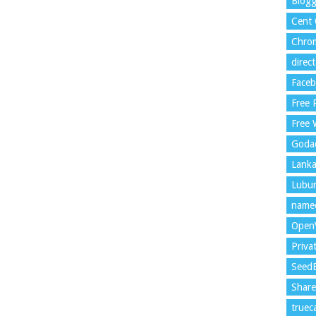
Blogg
Cent
Chrom
direc
Face
Free
Free 
Goda
Lank
Lubu
name
Open
Priva
Seed
Shar
trueca