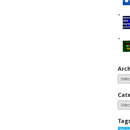
Arch
Archiv
Cat
Catego
Tag