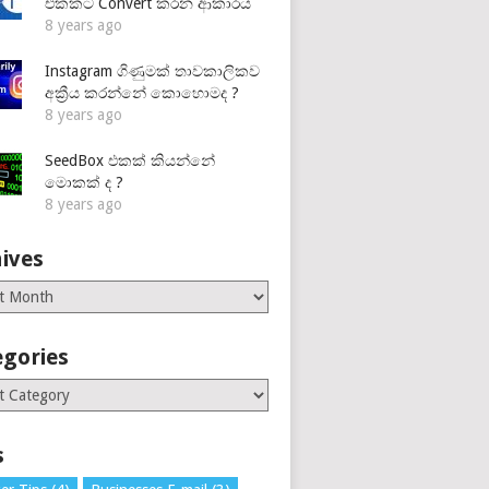
එකකට Convert කරන ආකාරය
8 years ago
Instagram ගිණුමක් තාවකාලිකව
අක්‍රීය කරන්නේ කොහොමද ?
8 years ago
SeedBox එකක් කියන්නේ
මොකක් ද ?
8 years ago
ives
es
egories
ries
s