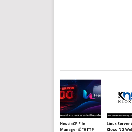
HestiaCP File
Linux Server
Manager හි “HTTP
Kloxo NG We