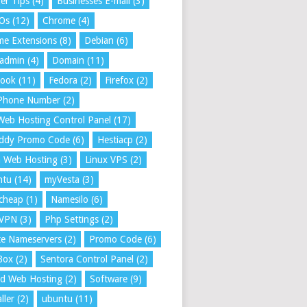
er Tips
(4)
Businesses E-mail
(3)
 Os
(12)
Chrome
(4)
e Extensions
(8)
Debian
(6)
tadmin
(4)
Domain
(11)
book
(11)
Fedora
(2)
Firefox
(2)
 Phone Number
(2)
Web Hosting Control Panel
(17)
ddy Promo Code
(6)
Hestiacp
(2)
a Web Hosting
(3)
Linux VPS
(2)
ntu
(14)
myVesta
(3)
cheap
(1)
Namesilo
(6)
VPN
(3)
Php Settings
(2)
te Nameservers
(2)
Promo Code
(6)
Box
(2)
Sentora Control Panel
(2)
ed Web Hosting
(2)
Software
(9)
ller
(2)
ubuntu
(11)