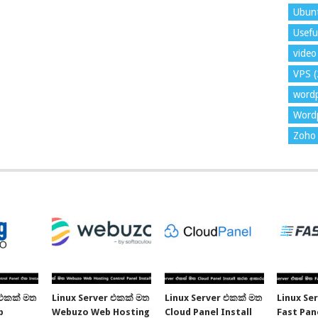
Ubun
Usefu
video 
VPS
(
word
Wordp
Zoho 
 එකක් මත
Linux Server එකක් මත
Linux Server එකක් මත
Linux Se
b
Webuzo Web Hosting
Cloud Panel Install
Fast Pane