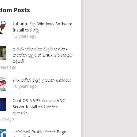
dom Posts
Lubuntu වල Windows Software
Install කර ගමු
12 years ago
පැරණි පරිගණක වලට භාවිතා
කරන්න පුලුවන් Linux මෙහෙයුම්
පද්ධති
years ago
Yllix මගින් මුදල් උපයන ආකාරය
10 years ago
Cent OS 6 VPS එකකට VNC
Server Install කර ගන්නා
ආකාරය.
ears ago
ෆේස් බුක් Profile එකක් Page