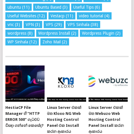
ubuntu
(11)
Ubuntu Based
(3)
Useful Tips
(6)
Useful Websites
(12)
Vestacp
(11)
video tutorial
(4)
vnc
(3)
VPN
(3)
VPS
(29)
VPS Sinhala
(38)
wordpress
(8)
Wordpress Install
(2)
Wordpress Plugin
(2)
WP Sinhala
(12)
Zoho Mail
(2)
HestiaCP File
Linux Server එකක්
Linux Server එකක්
Manager හි “HTTP
මත Kloxo NG Web
මත Webuzo Web
ERROR 500” ගැටළුව
Hosting Control
Hosting Control
විසඳා ගන්නේ කෙසේද?
Panel එක Install
Panel Install කරන
කරන ආකාරය
ආකාරය