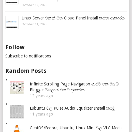
October 12, 2025
Linux Server එකක් මත Cloud Panel Install කරන ආකාරය
October 11, 2025
Follow
Subscribe to notifications
Random Posts
Infinite Scrolling Page Navigation ගැජට් එක ඔබේ
Blogger බ්ලොග් එකට දාගන්න
12 years ago
Lubuntu වල Pulse Audio Equalizer Install කරමු
11 years ago
CentOS/Fedora, Ubuntu, Linux Mint වල VLC Media