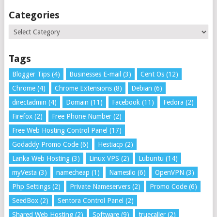
Categories
Categories
Tags
Blogger Tips
(4)
Businesses E-mail
(3)
Cent Os
(12)
Chrome
(4)
Chrome Extensions
(8)
Debian
(6)
directadmin
(4)
Domain
(11)
Facebook
(11)
Fedora
(2)
Firefox
(2)
Free Phone Number
(2)
Free Web Hosting Control Panel
(17)
Godaddy Promo Code
(6)
Hestiacp
(2)
Lanka Web Hosting
(3)
Linux VPS
(2)
Lubuntu
(14)
myVesta
(3)
namecheap
(1)
Namesilo
(6)
OpenVPN
(3)
Php Settings
(2)
Private Nameservers
(2)
Promo Code
(6)
SeedBox
(2)
Sentora Control Panel
(2)
Shared Web Hosting
(2)
Software
(9)
truecaller
(2)