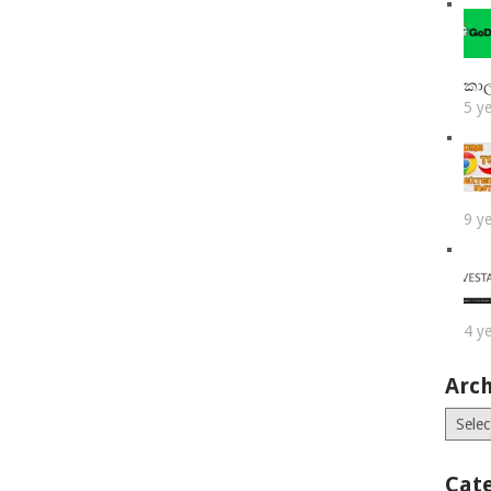
කා
5 y
9 y
4 y
Arch
Archiv
Cat