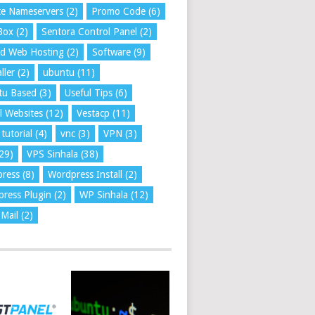
te Nameservers
(2)
Promo Code
(6)
Box
(2)
Sentora Control Panel
(2)
ed Web Hosting
(2)
Software
(9)
ller
(2)
ubuntu
(11)
tu Based
(3)
Useful Tips
(6)
l Websites
(12)
Vestacp
(11)
tutorial
(4)
vnc
(3)
VPN
(3)
29)
VPS Sinhala
(38)
press
(8)
Wordpress Install
(2)
ress Plugin
(2)
WP Sinhala
(12)
Mail
(2)