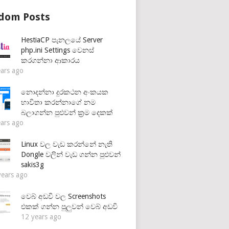
dom Posts
HestiaCP පැනලයේ Server
php.ini Settings වෙනස්
කරගන්නා ආකාරය
ears ago
නොදන්නා දුරකථන අංකයක
භාවිතා කරන්නාගේ නම
බලාගන්න පුළුවන් ක්‍රම දෙකක්
ears ago
Linux වල වැඩ කරන්නේ නැති
Dongle වලින් වැඩ ගන්න පුළුවන්
sakis3g
years ago
වෙබ් අඩවි වල Screenshots
එකක් ගන්න පුලුවන් වෙබ් අඩවි
12 years ago