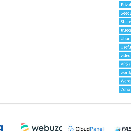
Priva
Seed
Shar
trueca
Ubun
Usefu
video 
VPS
(
word
Wordp
Zoho 