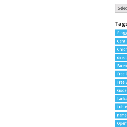
Catego
Tag
Blogg
Cent
Chrom
direc
Face
Free
Free 
Goda
Lank
Lubu
name
Open