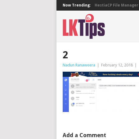
Now Trending:
HestiaCP File Manager 
2
Nadun Ranaweera
|
February 12, 2018
|
Add a Comment