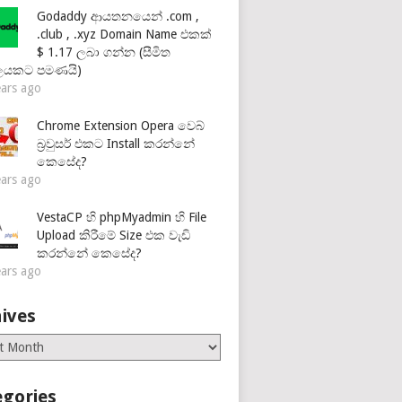
Godaddy ආයතනයෙන් .com ,
.club , .xyz Domain Name එකක්
$ 1.17 ලබා ගන්න (සීමිත
ලයකට පමණයි)
ears ago
Chrome Extension Opera වෙබ්
බ්‍රවුසර් එකට Install කරන්නේ
කෙසේද?
ears ago
VestaCP හි phpMyadmin හි File
Upload කිරීමේ Size එක වැඩි
කරන්නේ කෙසේද?
ears ago
ives
es
egories