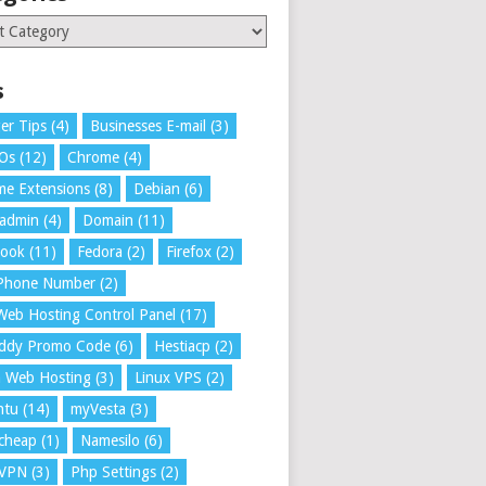
ries
s
er Tips
(4)
Businesses E-mail
(3)
 Os
(12)
Chrome
(4)
e Extensions
(8)
Debian
(6)
tadmin
(4)
Domain
(11)
book
(11)
Fedora
(2)
Firefox
(2)
 Phone Number
(2)
Web Hosting Control Panel
(17)
ddy Promo Code
(6)
Hestiacp
(2)
a Web Hosting
(3)
Linux VPS
(2)
ntu
(14)
myVesta
(3)
cheap
(1)
Namesilo
(6)
VPN
(3)
Php Settings
(2)