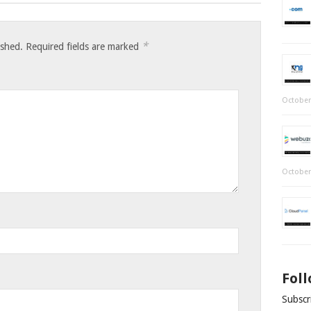
*
ished.
Required fields are marked
October
October
Fol
Subscri