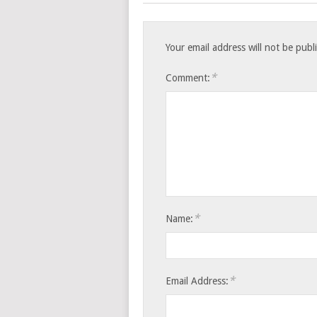
Your email address will not be publ
*
Comment:
*
Name:
*
Email Address: