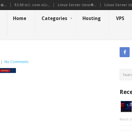
�...
$2.90 කට .com ඩො...
Linux Server එකක�...
Linux Server එ
Home
Categories
Hosting
VPS
|
No Comments
Rece
March 2