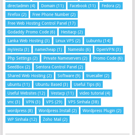
directadmin
(4)
Domain
(11)
Facebook
(11)
Fedora
(2)
Firefox
(2)
Free Phone Number
(2)
Free Web Hosting Control Panel
(17)
Godaddy Promo Code
(6)
Hestiacp
(2)
Lanka Web Hosting
(3)
Linux VPS
(2)
Lubuntu
(14)
myVesta
(3)
namecheap
(1)
Namesilo
(6)
OpenVPN
(3)
Php Settings
(2)
Private Nameservers
(2)
Promo Code
(6)
SeedBox
(2)
Sentora Control Panel
(2)
Shared Web Hosting
(2)
Software
(9)
truecaller
(2)
ubuntu
(11)
Ubuntu Based
(3)
Useful Tips
(6)
Useful Websites
(12)
Vestacp
(11)
video tutorial
(4)
vnc
(3)
VPN
(3)
VPS
(29)
VPS Sinhala
(38)
wordpress
(8)
Wordpress Install
(2)
Wordpress Plugin
(2)
WP Sinhala
(12)
Zoho Mail
(2)