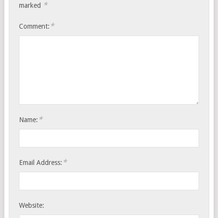
*
marked
*
Comment:
*
Name:
*
Email Address:
Website: