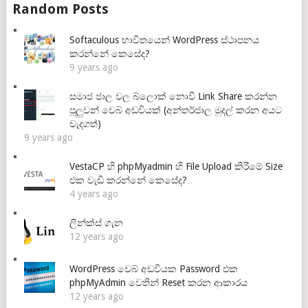
Random Posts
Softaculous භාවිතයෙන් WordPress ස්ථාපනය
කරන්නේ කෙසේද?
9 years ago
සමාජ ජාල වල බ්ලොක් නොවී Link Share කරන්න
පුලුවන් වෙබ් අඩවියක් (අන්තර්ජාල මුදල් කරන අයට
වැදගත්)
9 years ago
VestaCP හි phpMyadmin හි File Upload කිරීමේ Size
එක වැඩි කරන්නේ කෙසේද?
4 years ago
ලින්ක්ස් ගැන
12 years ago
WordPress වෙබ් අඩවියක Password එක
phpMyAdmin වෙතින් Reset කරන ආකාරය
12 years ago