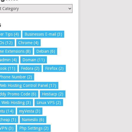
ries
s
er Tips
(4)
Businesses E-mail
(3)
 Os
(12)
Chrome
(4)
e Extensions
(8)
Debian
(6)
tadmin
(4)
Domain
(11)
book
(11)
Fedora
(2)
Firefox
(2)
 Phone Number
(2)
Web Hosting Control Panel
(17)
ddy Promo Code
(6)
Hestiacp
(2)
a Web Hosting
(3)
Linux VPS
(2)
ntu
(14)
myVesta
(3)
cheap
(1)
Namesilo
(6)
VPN
(3)
Php Settings
(2)