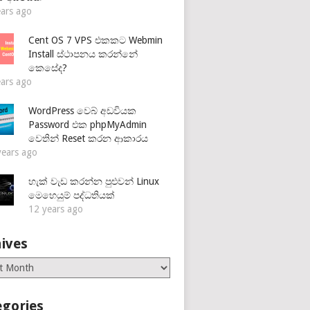
ears ago
Cent OS 7 VPS එකකට Webmin
Install ස්ථාපනය කරන්නේ
කෙසේද?
ears ago
WordPress වෙබ් අඩවියක
Password එක phpMyAdmin
වෙතින් Reset කරන ආකාරය
years ago
හැක් වැඩ කරන්න පුළුවන් Linux
මෙහෙයුම් පද්ධතියක්
12 years ago
ives
es
egories