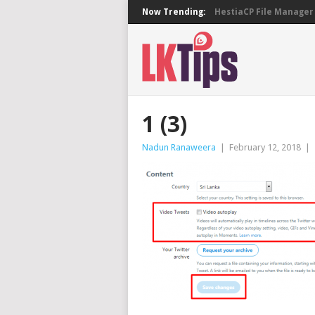
Now Trending:
HestiaCP File Manager 
1 (3)
Nadun Ranaweera
|
February 12, 2018
|