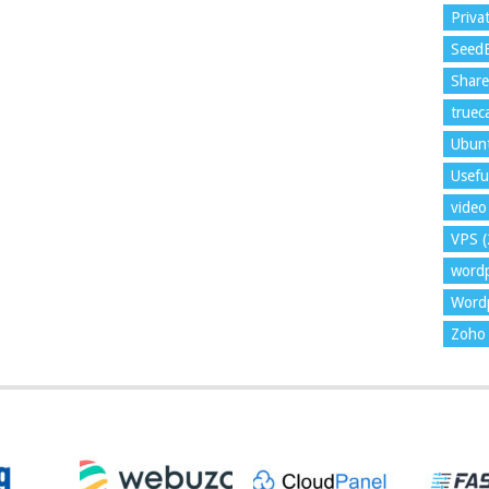
Priva
Seed
Shar
trueca
Ubun
Usefu
video 
VPS
(
word
Wordp
Zoho 