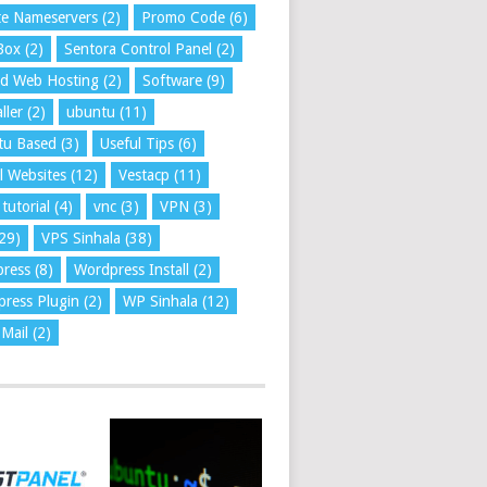
te Nameservers
(2)
Promo Code
(6)
Box
(2)
Sentora Control Panel
(2)
ed Web Hosting
(2)
Software
(9)
ller
(2)
ubuntu
(11)
tu Based
(3)
Useful Tips
(6)
l Websites
(12)
Vestacp
(11)
tutorial
(4)
vnc
(3)
VPN
(3)
29)
VPS Sinhala
(38)
press
(8)
Wordpress Install
(2)
ress Plugin
(2)
WP Sinhala
(12)
Mail
(2)