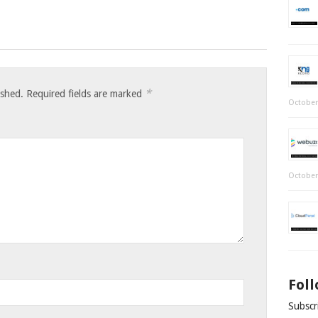
*
ished.
Required fields are marked
October
October
Fol
Subscri