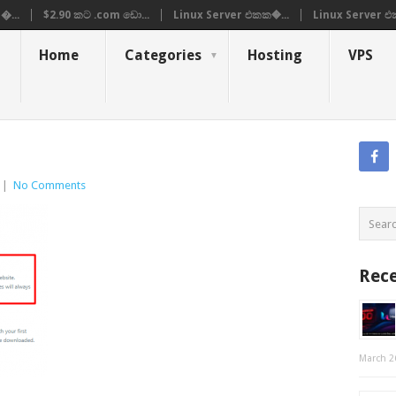
�...
$2.90 කට .com ඩො...
Linux Server එකක�...
Linux Server එ
Home
Categories
Hosting
VPS
|
No Comments
Rece
March 2