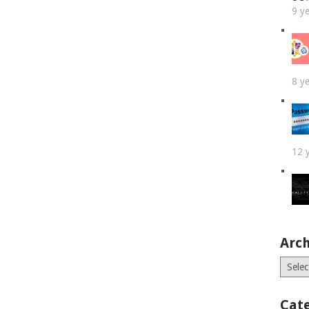
9 y
8 y
12 
Arch
Archiv
Cat