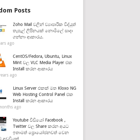
dom Posts
Zoho Mail වලින් ව්‍යාපාරික විද්යුත්
තැපැල් ලිපිනයක් නොමිලේ සාදා
ගන්නා ආකාරය.
ears ago
CentOS/Fedora, Ubuntu, Linux
Mint වල VLC Media Player එක
Install කරන ආකාරය
years ago
Linux Server එකක් මත Kloxo NG
Web Hosting Control Panel එක
Install කරන ආකාරය
months ago
Youtube වීඩියෝ Facebook ,
Twitter වල Share කරන අයට
ඉතාමත් ප්‍රොයෝජනවත් වෙන
් අඩවියක්