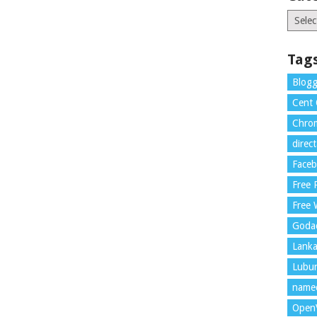
Catego
Tag
Blogg
Cent
Chrom
direc
Face
Free
Free 
Goda
Lank
Lubu
name
Open