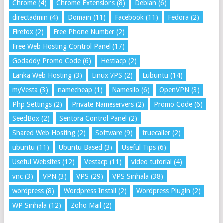
Chrome
(4)
Chrome Extensions
(8)
Debian
(6)
directadmin
(4)
Domain
(11)
Facebook
(11)
Fedora
(2)
Firefox
(2)
Free Phone Number
(2)
Free Web Hosting Control Panel
(17)
Godaddy Promo Code
(6)
Hestiacp
(2)
Lanka Web Hosting
(3)
Linux VPS
(2)
Lubuntu
(14)
myVesta
(3)
namecheap
(1)
Namesilo
(6)
OpenVPN
(3)
Php Settings
(2)
Private Nameservers
(2)
Promo Code
(6)
SeedBox
(2)
Sentora Control Panel
(2)
Shared Web Hosting
(2)
Software
(9)
truecaller
(2)
ubuntu
(11)
Ubuntu Based
(3)
Useful Tips
(6)
Useful Websites
(12)
Vestacp
(11)
video tutorial
(4)
vnc
(3)
VPN
(3)
VPS
(29)
VPS Sinhala
(38)
wordpress
(8)
Wordpress Install
(2)
Wordpress Plugin
(2)
WP Sinhala
(12)
Zoho Mail
(2)