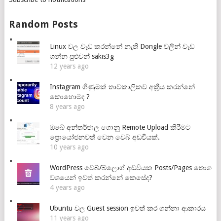
Random Posts
Linux වල වැඩ කරන්නේ නැති Dongle වලින් වැඩ
ගන්න පුළුවන් sakis3g
12 years ago
Instagram ගිණුමක් තාවකාලිකව අක්‍රීය කරන්නේ
කොහොමද ?
8 years ago
ඔබේ අන්තර්ජාල ගොනු Remote Upload කිරීමට
ප්‍රොයෝජනවත් වෙන වෙබ් අඩවියක්.
10 years ago
WordPress වෙබ්/බ්ලොග් අඩවියක Posts/Pages තොග
වශයෙන් ඉවත් කරන්නේ කෙසේද?
4 years ago
Ubuntu වල Guest session ඉවත් කර ගන්නා ආකාරය
11 years ago