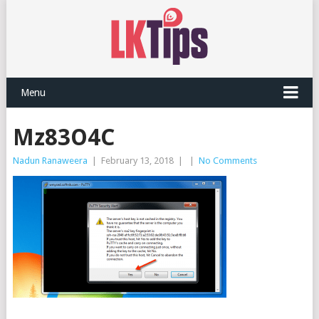
Menu
Mz83O4C
Nadun Ranaweera
|
February 13, 2018
|
|
No Comments