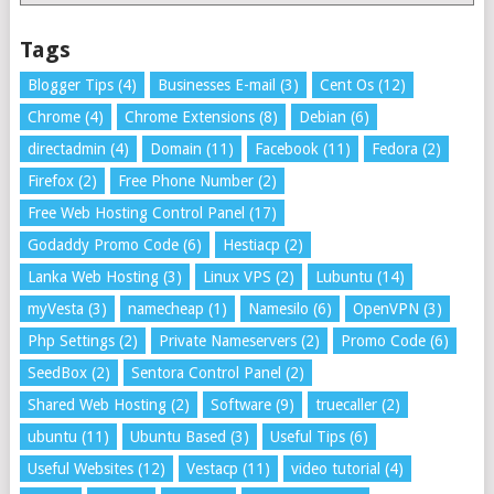
Tags
Blogger Tips
(4)
Businesses E-mail
(3)
Cent Os
(12)
Chrome
(4)
Chrome Extensions
(8)
Debian
(6)
directadmin
(4)
Domain
(11)
Facebook
(11)
Fedora
(2)
Firefox
(2)
Free Phone Number
(2)
Free Web Hosting Control Panel
(17)
Godaddy Promo Code
(6)
Hestiacp
(2)
Lanka Web Hosting
(3)
Linux VPS
(2)
Lubuntu
(14)
myVesta
(3)
namecheap
(1)
Namesilo
(6)
OpenVPN
(3)
Php Settings
(2)
Private Nameservers
(2)
Promo Code
(6)
SeedBox
(2)
Sentora Control Panel
(2)
Shared Web Hosting
(2)
Software
(9)
truecaller
(2)
ubuntu
(11)
Ubuntu Based
(3)
Useful Tips
(6)
Useful Websites
(12)
Vestacp
(11)
video tutorial
(4)