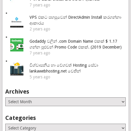
7 years ago
VPS එකට පහසුවෙන් DirectAdmin Install කරගන්නා
ආකාරය
2 years ago
Godaddy වලින් .com Domain Name එකක් $ 1.17
ගන්න පුළුවන් Promo Code එකක්. (2019 December)
7 years ago
විශ්වාසනීය හා වේගවත් Hosting සේවා
lankawebhosting.net වෙතින්
5 years ago
Archives
Archives
Categories
Categories