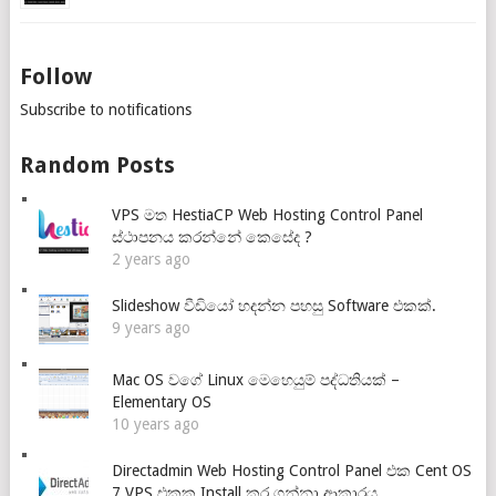
Follow
Subscribe to notifications
Random Posts
VPS මත HestiaCP Web Hosting Control Panel
ස්ථාපනය කරන්නේ කෙසේද ?
2 years ago
Slideshow වීඩියෝ හදන්න පහසු Software එකක්.
9 years ago
Mac OS වගේ Linux මෙහෙයුම් පද්ධතියක් –
Elementary OS
10 years ago
Directadmin Web Hosting Control Panel එක Cent OS
7 VPS එකක Install කර ගන්නා ආකාරය