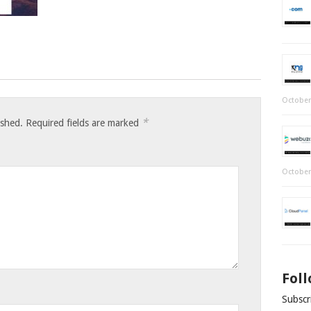
October
*
ished.
Required fields are marked
October
Fol
Subscri