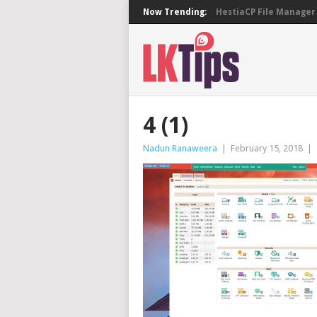
Now Trending:
HestiaCP File Manager 
4 (1)
Nadun Ranaweera
|
February 15, 2018
|