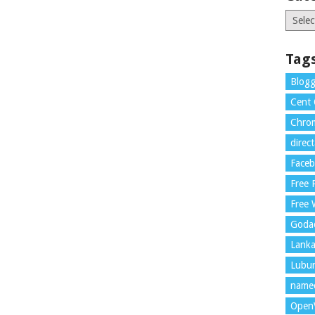
Catego
Tag
Blogg
Cent
Chrom
direc
Face
Free
Free 
Goda
Lank
Lubu
name
Open