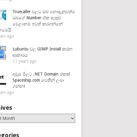
Truecaller වලට ඔබ නොදැනුවත්ම
ඔබගේ Number ඒක ඇතුළු
වෙලානම් ඉවත් කරගන්නේ
හමෙයි
ears ago
Lubuntu වල GIMP Install කරන
ආකාරය
11 years ago
අඩුම මිලට .NET Domain එකක්
Spaceship.com වෙතින් ලබා
ගන්න!
ears ago
ives
es
egories