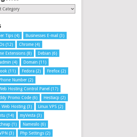
ries
s
er Tips
(4)
Businesses E-mail
(3)
 Os
(12)
Chrome
(4)
e Extensions
(8)
Debian
(6)
tadmin
(4)
Domain
(11)
book
(11)
Fedora
(2)
Firefox
(2)
 Phone Number
(2)
Web Hosting Control Panel
(17)
ddy Promo Code
(6)
Hestiacp
(2)
a Web Hosting
(3)
Linux VPS
(2)
ntu
(14)
myVesta
(3)
cheap
(1)
Namesilo
(6)
VPN
(3)
Php Settings
(2)