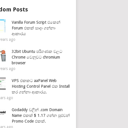
dom Posts
Vanilla Forum Script එකෙන්
Forum එකක් සාදා ගන්නා
ආකාරය
years ago
32bit Ubuntu පරිගණක වලට
Chrome වෙනුවට chromium
browser
years ago
VPS එකකට aaPanel Web
Hosting Control Panel එක Install
කර ගන්නා ආකාරය.
ears ago
Godaddy වලින් .com Domain
Name එකක් $ 1.17 ගන්න පුළුවන්
Promo Code එකක්.
ears ago