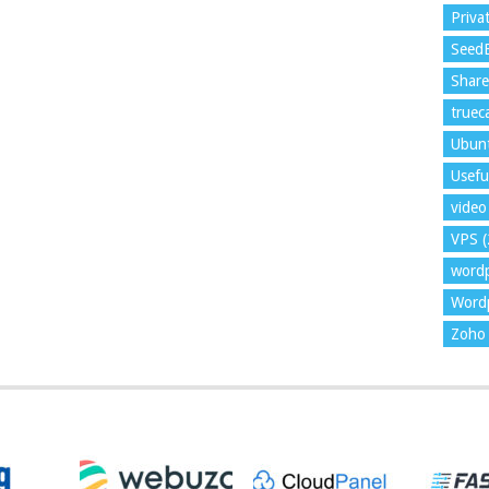
Priva
Seed
Shar
trueca
Ubun
Usefu
video 
VPS
(
word
Wordp
Zoho 