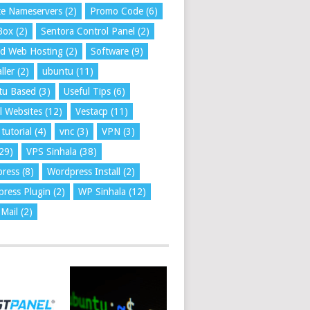
te Nameservers
(2)
Promo Code
(6)
Box
(2)
Sentora Control Panel
(2)
ed Web Hosting
(2)
Software
(9)
ller
(2)
ubuntu
(11)
tu Based
(3)
Useful Tips
(6)
l Websites
(12)
Vestacp
(11)
tutorial
(4)
vnc
(3)
VPN
(3)
29)
VPS Sinhala
(38)
press
(8)
Wordpress Install
(2)
ress Plugin
(2)
WP Sinhala
(12)
Mail
(2)