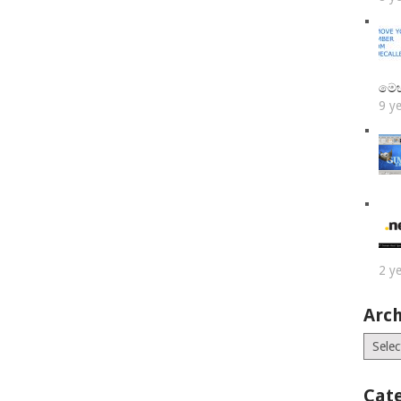
මෙ
9 y
2 y
Arch
Archiv
Cat