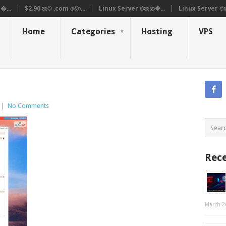
�...
$2.90 කට .com ඩො...
Linux Server එකක�...
Linux Server එ
Home
Categories
Hosting
VPS
|
No Comments
Rece
March 2