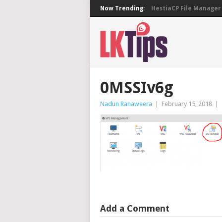
Now Trending:
HestiaCP File Manager 
0MSSIv6g
Nadun Ranaweera
|
February 15, 2018
|
Add a Comment