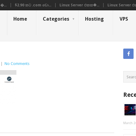
�...
$2.90 කට .com ඩො...
Linux Server එකක�...
Linux Server එ
Home
Categories
Hosting
VPS
|
No Comments
Rece
March 2