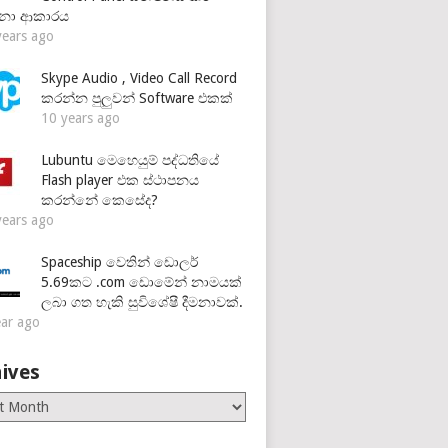
්නා ආකාරය
years ago
Skype Audio , Video Call Record
කරන්න පුලුවන් Software එකක්
10 years ago
Lubuntu මෙහෙයුම් පද්ධතියේ
Flash player එක ස්ථාපනය
කරන්නේ කෙසේද?
years ago
Spaceship වෙතින් ඩොලර්
5.69කට .com ඩොමේන් නාමයක්
ලබා ගත හැකි සුවිශේෂී දීමනාවක්.
ear ago
ives
es