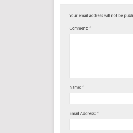
Your email address will not be publ
*
Comment:
*
Name:
*
Email Address: