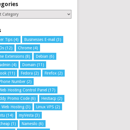
egories
ries
s
er Tips
(4)
Businesses E-mail
(3)
 Os
(12)
Chrome
(4)
e Extensions
(8)
Debian
(6)
tadmin
(4)
Domain
(11)
book
(11)
Fedora
(2)
Firefox
(2)
 Phone Number
(2)
Web Hosting Control Panel
(17)
ddy Promo Code
(6)
Hestiacp
(2)
a Web Hosting
(3)
Linux VPS
(2)
ntu
(14)
myVesta
(3)
cheap
(1)
Namesilo
(6)