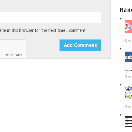
Ran
te in this browser for the next time I comment.
8 y
ආක
9 y
9 y