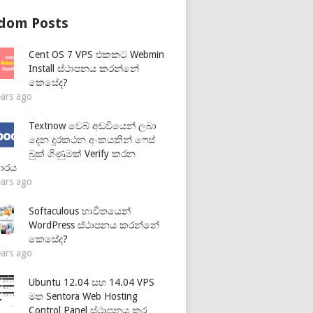
dom Posts
Cent OS 7 VPS එකකට Webmin
Install ස්ථාපනය කරන්නේ
කෙසේද?
ears ago
Textnow වෙබ් අඩවියෙන් ලබා
දෙන දුරකථන අංකයකින් ෆෙස්
බුක් ගිණුමක් Verify කරන
ාරය
ears ago
Softaculous භාවිතයෙන්
WordPress ස්ථාපනය කරන්නේ
කෙසේද?
ears ago
Ubuntu 12.04 සහ 14.04 VPS
මත Sentora Web Hosting
Control Panel ස්ථාපනය කර