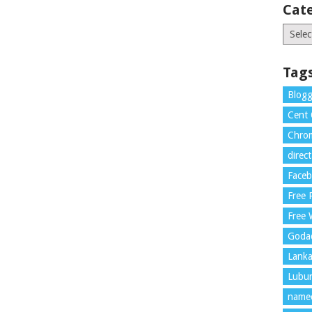
Cat
Catego
Tag
Blogg
Cent
Chrom
direc
Face
Free
Free 
Goda
Lank
Lubu
name