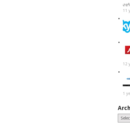
ගන
11 
12 
1 y
Arch
Archiv