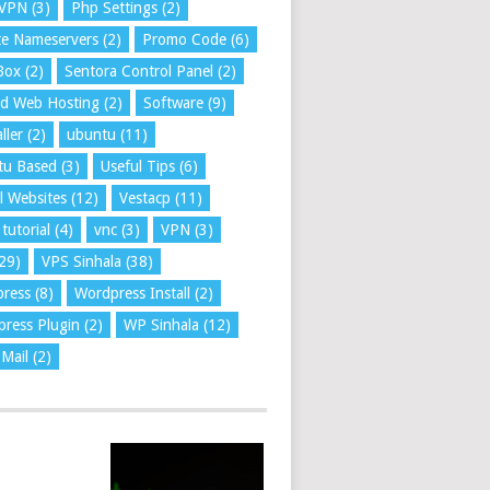
VPN
(3)
Php Settings
(2)
te Nameservers
(2)
Promo Code
(6)
Box
(2)
Sentora Control Panel
(2)
ed Web Hosting
(2)
Software
(9)
ller
(2)
ubuntu
(11)
tu Based
(3)
Useful Tips
(6)
l Websites
(12)
Vestacp
(11)
tutorial
(4)
vnc
(3)
VPN
(3)
29)
VPS Sinhala
(38)
press
(8)
Wordpress Install
(2)
ress Plugin
(2)
WP Sinhala
(12)
Mail
(2)