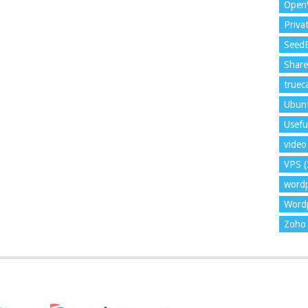
Open
Priva
Seed
Shar
trueca
Ubun
Usefu
video 
VPS
(
word
Wordp
Zoho 