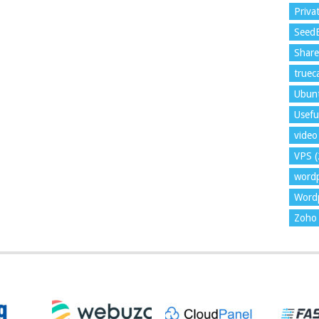
Priva
Seed
Shar
trueca
Ubun
Usefu
video 
VPS
(
word
Wordp
Zoho 