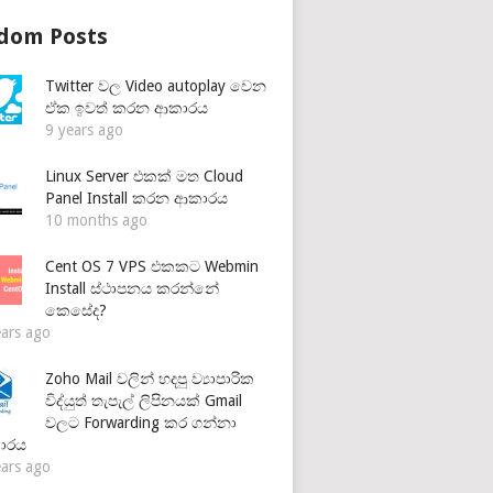
dom Posts
Twitter වල Video autoplay වෙන
ඒක ඉවත් කරන ආකාරය
9 years ago
Linux Server එකක් මත Cloud
Panel Install කරන ආකාරය
10 months ago
Cent OS 7 VPS එකකට Webmin
Install ස්ථාපනය කරන්නේ
කෙසේද?
ears ago
Zoho Mail වලින් හදපු ව්‍යාපාරික
විද්යුත් තැපැල් ලිපිනයක් Gmail
වලට Forwarding කර ගන්නා
ාරය
ears ago