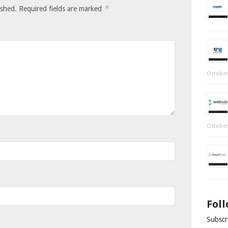
*
ished.
Required fields are marked
October
October
Fol
Subscri