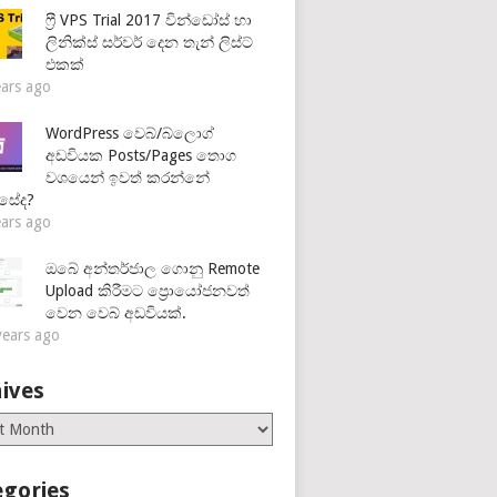
ෆ්‍රී VPS Trial 2017 වින්ඩෝස් හා
ලිනික්ස් සර්වර් දෙන තැන් ලිස්ට්
එකක්
ears ago
WordPress වෙබ්/බ්ලොග්
අඩවියක Posts/Pages තොග
වශයෙන් ඉවත් කරන්නේ
සේද?
ears ago
ඔබේ අන්තර්ජාල ගොනු Remote
Upload කිරීමට ප්‍රොයෝජනවත්
වෙන වෙබ් අඩවියක්.
years ago
ives
es
egories