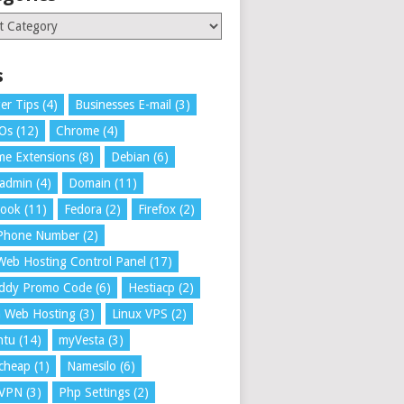
ries
s
er Tips
(4)
Businesses E-mail
(3)
 Os
(12)
Chrome
(4)
e Extensions
(8)
Debian
(6)
tadmin
(4)
Domain
(11)
book
(11)
Fedora
(2)
Firefox
(2)
 Phone Number
(2)
Web Hosting Control Panel
(17)
ddy Promo Code
(6)
Hestiacp
(2)
a Web Hosting
(3)
Linux VPS
(2)
ntu
(14)
myVesta
(3)
cheap
(1)
Namesilo
(6)
VPN
(3)
Php Settings
(2)