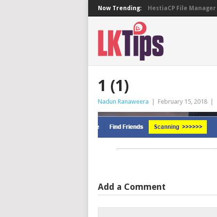
Now Trending:
HestiaCP File Manager 
1 (1)
Nadun Ranaweera
|
February 15, 2018
|
Add a Comment