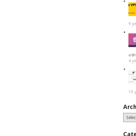
9 y
කෙ
4 y
10 
Arch
Archiv
Cat