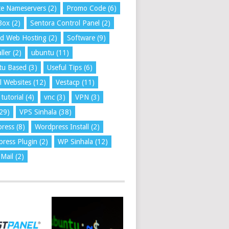
te Nameservers
(2)
Promo Code
(6)
Box
(2)
Sentora Control Panel
(2)
ed Web Hosting
(2)
Software
(9)
ller
(2)
ubuntu
(11)
tu Based
(3)
Useful Tips
(6)
l Websites
(12)
Vestacp
(11)
tutorial
(4)
vnc
(3)
VPN
(3)
29)
VPS Sinhala
(38)
press
(8)
Wordpress Install
(2)
ress Plugin
(2)
WP Sinhala
(12)
Mail
(2)