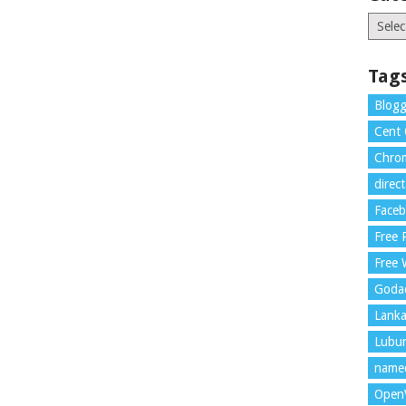
Catego
Tag
Blogg
Cent
Chrom
direc
Face
Free
Free 
Goda
Lank
Lubu
name
Open