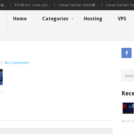
�...
$2.90 කට .com ඩො...
Linux Server එකක�...
Linux Server එ
Home
Categories
Hosting
VPS
|
No Comments
Rece
March 2