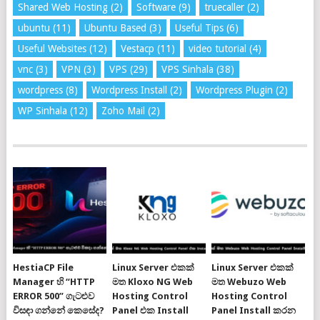
Shared Web Hosting
(2)
Software
(9)
truecaller
(2)
ubuntu
(11)
Ubuntu Based
(3)
Useful Tips
(6)
Useful Websites
(12)
Vestacp
(11)
video tutorial
(4)
vnc
(3)
VPN
(3)
VPS
(29)
VPS Sinhala
(38)
wordpress
(8)
Wordpress Install
(2)
Wordpress Plugin
(2)
WP Sinhala
(12)
Zoho Mail
(2)
HestiaCP File
Linux Server එකක්
Linux Server එකක්
Manager හි “HTTP
මත Kloxo NG Web
මත Webuzo Web
ERROR 500” ගැටළුව
Hosting Control
Hosting Control
විසඳා ගන්නේ කෙසේද?
Panel එක Install
Panel Install කරන