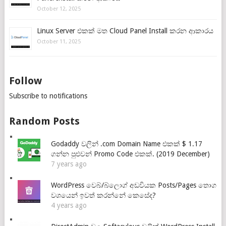
October 12, 2025
Linux Server එකක් මත Cloud Panel Install කරන ආකාරය
October 11, 2025
Follow
Subscribe to notifications
Random Posts
Godaddy වලින් .com Domain Name එකක් $ 1.17
ගන්න පුළුවන් Promo Code එකක්. (2019 December)
7 years ago
WordPress වෙබ්/බ්ලොග් අඩවියක Posts/Pages තොග
වශයෙන් ඉවත් කරන්නේ කෙසේද?
4 years ago