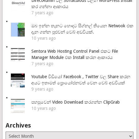
DirectAdmin වල Softaculous වලින් WordPress Install
කර ගන්නා ආකාරය
7 years ago
ඔබ ඉන්න තැනට හොදට සිග්නල් තියෙන Netwook එක
දැන ගන්න පුළුවන් වෙබ් අඩවියක්.
10 years ago
Sentora Web Hosting Control Panel එකට File
Manager Module එක Install කරන ආකාරය
7 years ago
Youtube වීඩියෝ Facebook , Twitter වල Share කරන
අයට ඉතාමත් ප්‍රොයෝජනවත් වෙන වෙබ් අඩවියක්
9 years ago
පහසුවෙන් Video Download කරගන්න ClipGrab
10 years ago
Archives
Archives