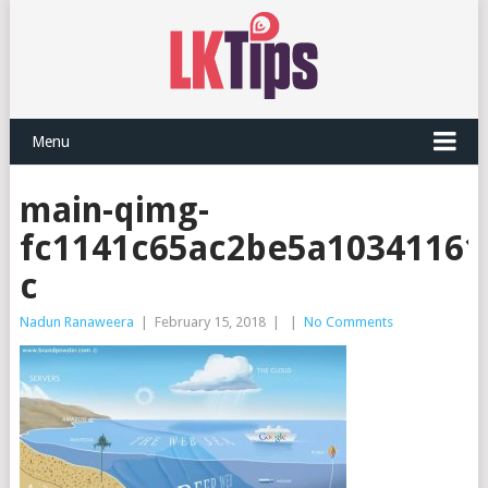
Menu
main-qimg-
fc1141c65ac2be5a10341161
c
Nadun Ranaweera
|
February 15, 2018
|
|
No Comments