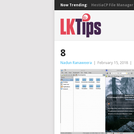
Now Trending:
HestiaCP File Manager 
8
Nadun Ranaweera
|
February 15, 2018
|