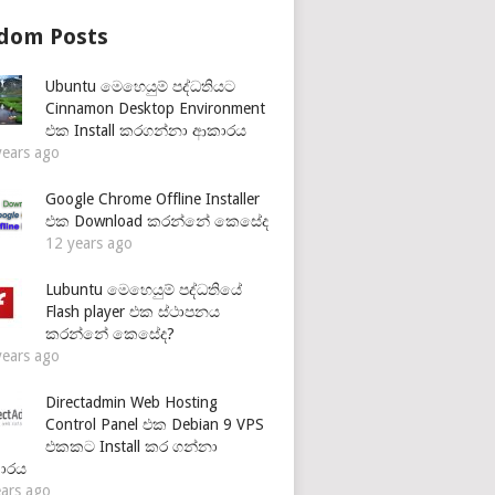
dom Posts
Ubuntu මෙහෙයුම් පද්ධතියට
Cinnamon Desktop Environment
එක Install කරගන්නා ආකාරය
years ago
Google Chrome Offline Installer
එක Download කරන්නේ කෙසේද
12 years ago
Lubuntu මෙහෙයුම් පද්ධතියේ
Flash player එක ස්ථාපනය
කරන්නේ කෙසේද?
years ago
Directadmin Web Hosting
Control Panel එක Debian 9 VPS
එකකට Install කර ගන්නා
ාරය
ears ago