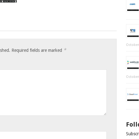
October
*
ished.
Required fields are marked
October
Fol
Subscri