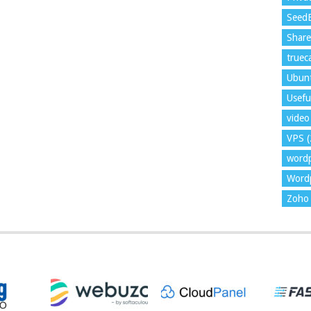
Seed
Shar
trueca
Ubun
Usefu
video 
VPS
(
word
Wordp
Zoho 