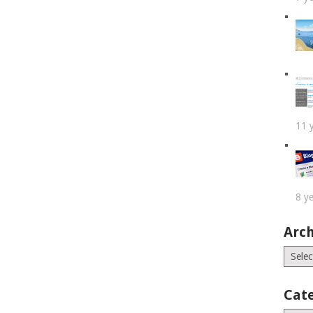
11 
8 y
Arch
Archiv
Cat