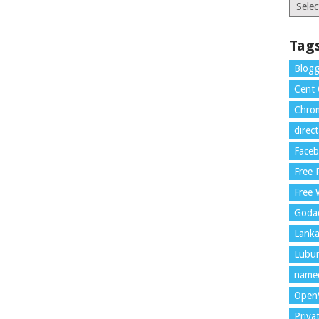
Catego
Tag
Blogg
Cent
Chrom
direc
Face
Free
Free 
Goda
Lank
Lubu
name
Open
Priva