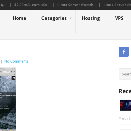
�...
$2.90 කට .com ඩො...
Linux Server එකක�...
Linux Server එ
Home
Categories
Hosting
VPS
|
No Comments
Rece
March 2