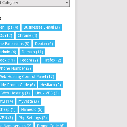
ries
s
er Tips
(4)
Businesses E-mail
(3)
 Os
(12)
Chrome
(4)
e Extensions
(8)
Debian
(6)
tadmin
(4)
Domain
(11)
book
(11)
Fedora
(2)
Firefox
(2)
 Phone Number
(2)
Web Hosting Control Panel
(17)
ddy Promo Code
(6)
Hestiacp
(2)
a Web Hosting
(3)
Linux VPS
(2)
ntu
(14)
myVesta
(3)
cheap
(1)
Namesilo
(6)
VPN
(3)
Php Settings
(2)
te Nameservers
(2)
Promo Code
(6)