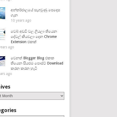
අන්තර්ජාලයේ සැගවුණු පෙදෙස
ගැන
10 years ago
වෙබ් අඩවි වල ලියලා තියෙන
දේවල් කියවලා දෙන Chrome
Extension එකක්
years ago
වෙනත් Blogger Blog එකක
තියෙන සියළුම පොස්ට් Download
කරන කරන හැටි
ears ago
ives
es
egories