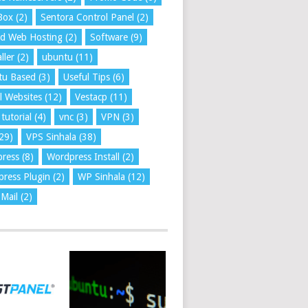
Box
(2)
Sentora Control Panel
(2)
ed Web Hosting
(2)
Software
(9)
ller
(2)
ubuntu
(11)
tu Based
(3)
Useful Tips
(6)
l Websites
(12)
Vestacp
(11)
tutorial
(4)
vnc
(3)
VPN
(3)
29)
VPS Sinhala
(38)
press
(8)
Wordpress Install
(2)
ress Plugin
(2)
WP Sinhala
(12)
Mail
(2)