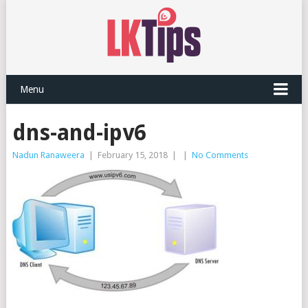
Menu
dns-and-ipv6
Nadun Ranaweera
|
February 15, 2018
|
|
No Comments