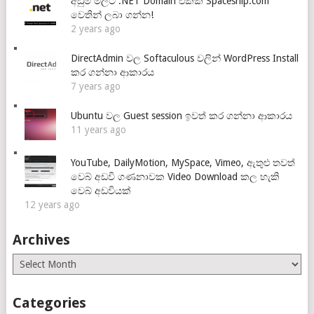
අඩුම මිලට .NET Domain එකක් Spaceship.com
වෙතින් ලබා ගන්න!
2 years ago
DirectAdmin වල Softaculous වලින් WordPress Install
කර ගන්නා ආකාරය
7 years ago
Ubuntu වල Guest session ඉවත් කර ගන්නා ආකාරය
11 years ago
YouTube, DailyMotion, MySpace, Vimeo, ඇතුළු තවත්
වෙබ් අඩවි ගණනාවක Video Download කල හැකි
වෙබ් අඩවියක්
12 years ago
Archives
Archives
Categories