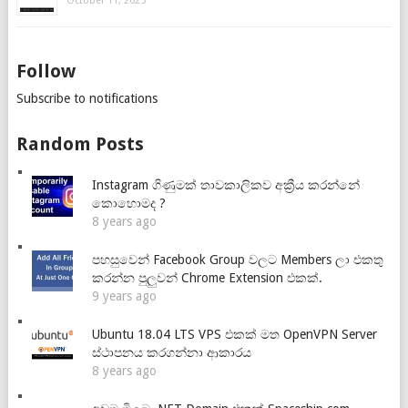
October 11, 2025
Follow
Subscribe to notifications
Random Posts
Instagram ගිණුමක් තාවකාලිකව අක්‍රීය කරන්නේ
කොහොමද ?
8 years ago
පහසුවෙන් Facebook Group වලට Members ලා එකතු
කරන්න පුලුවන් Chrome Extension එකක්.
9 years ago
Ubuntu 18.04 LTS VPS එකක් මත OpenVPN Server
ස්ථාපනය කරගන්නා ආකාරය
8 years ago