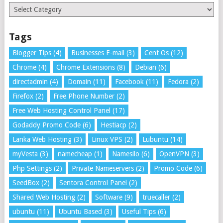
Categories
Tags
Blogger Tips
(4)
Businesses E-mail
(3)
Cent Os
(12)
Chrome
(4)
Chrome Extensions
(8)
Debian
(6)
directadmin
(4)
Domain
(11)
Facebook
(11)
Fedora
(2)
Firefox
(2)
Free Phone Number
(2)
Free Web Hosting Control Panel
(17)
Godaddy Promo Code
(6)
Hestiacp
(2)
Lanka Web Hosting
(3)
Linux VPS
(2)
Lubuntu
(14)
myVesta
(3)
namecheap
(1)
Namesilo
(6)
OpenVPN
(3)
Php Settings
(2)
Private Nameservers
(2)
Promo Code
(6)
SeedBox
(2)
Sentora Control Panel
(2)
Shared Web Hosting
(2)
Software
(9)
truecaller
(2)
ubuntu
(11)
Ubuntu Based
(3)
Useful Tips
(6)