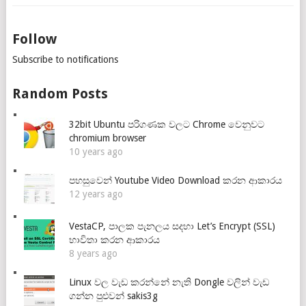
Follow
Subscribe to notifications
Random Posts
32bit Ubuntu පරිගණක වලට Chrome වෙනුවට
chromium browser
10 years ago
පහසුවෙන් Youtube Video Download කරන ආකාරය
12 years ago
VestaCP, පාලක පැනලය සදහා Let’s Encrypt (SSL)
භාවිතා කරන ආකාරය
8 years ago
Linux වල වැඩ කරන්නේ නැති Dongle වලින් වැඩ
ගන්න පුළුවන් sakis3g