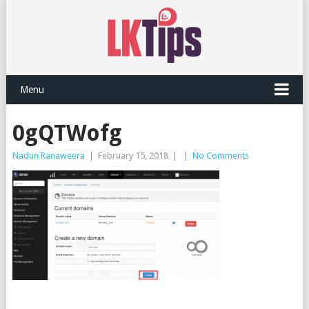
Menu
0gQTWofg
Nadun Ranaweera
|
February 15, 2018
|
|
No Comments