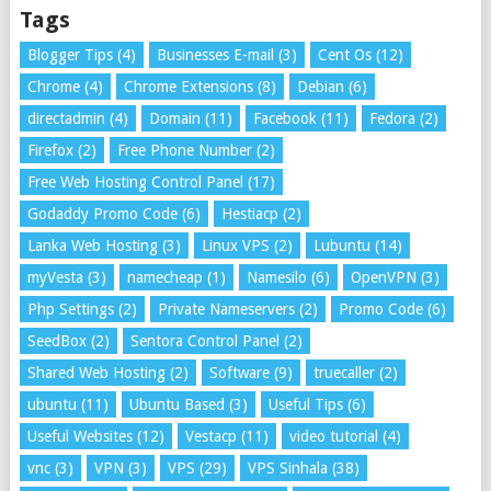
Tags
Blogger Tips
(4)
Businesses E-mail
(3)
Cent Os
(12)
Chrome
(4)
Chrome Extensions
(8)
Debian
(6)
directadmin
(4)
Domain
(11)
Facebook
(11)
Fedora
(2)
Firefox
(2)
Free Phone Number
(2)
Free Web Hosting Control Panel
(17)
Godaddy Promo Code
(6)
Hestiacp
(2)
Lanka Web Hosting
(3)
Linux VPS
(2)
Lubuntu
(14)
myVesta
(3)
namecheap
(1)
Namesilo
(6)
OpenVPN
(3)
Php Settings
(2)
Private Nameservers
(2)
Promo Code
(6)
SeedBox
(2)
Sentora Control Panel
(2)
Shared Web Hosting
(2)
Software
(9)
truecaller
(2)
ubuntu
(11)
Ubuntu Based
(3)
Useful Tips
(6)
Useful Websites
(12)
Vestacp
(11)
video tutorial
(4)
vnc
(3)
VPN
(3)
VPS
(29)
VPS Sinhala
(38)