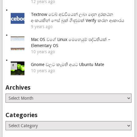
12 years ago
Textnow වෙබ් අඩවියෙන් ලබා දෙන දුරකථන
අංකයකින් ෆෙස් බුක් ගිණුමක් Verify කරන ආකාරය
9 years ago
Mac OS වගේ Linux මෙහෙයුම් පද්ධතියක් –
Elementary OS
10 years ago
Gnome වලට කැමති අයට Ubuntu Mate
10 years ago
Archives
Archives
Categories
Categories