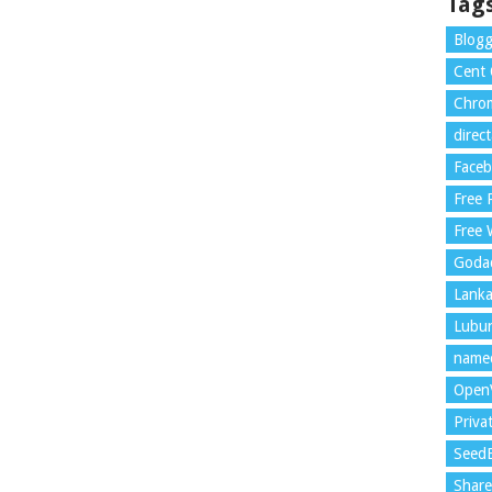
Tag
Blogg
Cent
Chrom
direc
Face
Free
Free 
Goda
Lank
Lubu
name
Open
Priva
Seed
Shar