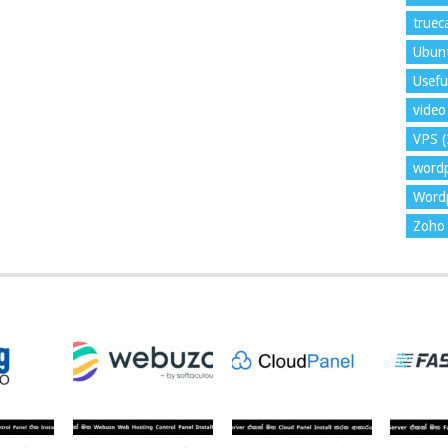
trueca
Ubun
Usefu
video 
VPS
(
word
Wordp
Zoho 