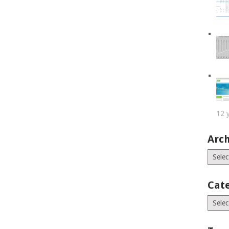
12 
Arch
Archiv
Cat
Catego