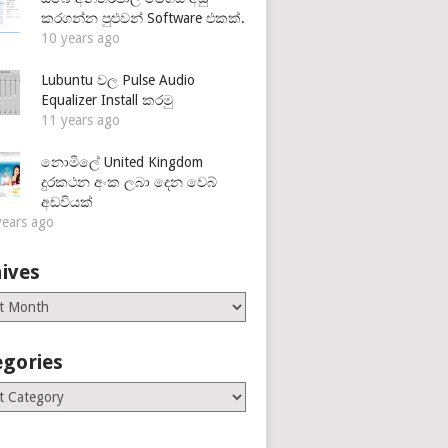
කරගන්න පුළුවන් Software එකක්.
10 years ago
Lubuntu වල Pulse Audio
Equalizer Install කරමු
11 years ago
නොමිලේ United Kingdom
දුරකථන අංක ලබා දෙන වෙබ්
අඩවියක්
years ago
ives
es
egories
ries