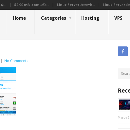
�...
$2.90 කට .com ඩො...
Linux Server එකක�...
Linux Server එ
Home
Categories
Hosting
VPS
|
No Comments
Rece
March 2