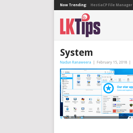
Now Trending:
HestiaCP File Manager 
System
Nadun Ranaweera
|
February 15, 2018
|