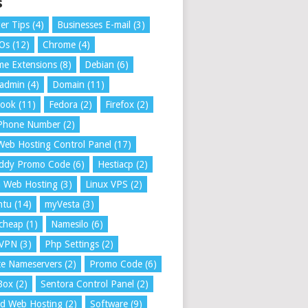
s
er Tips
(4)
Businesses E-mail
(3)
 Os
(12)
Chrome
(4)
e Extensions
(8)
Debian
(6)
tadmin
(4)
Domain
(11)
book
(11)
Fedora
(2)
Firefox
(2)
 Phone Number
(2)
Web Hosting Control Panel
(17)
ddy Promo Code
(6)
Hestiacp
(2)
a Web Hosting
(3)
Linux VPS
(2)
ntu
(14)
myVesta
(3)
cheap
(1)
Namesilo
(6)
VPN
(3)
Php Settings
(2)
te Nameservers
(2)
Promo Code
(6)
Box
(2)
Sentora Control Panel
(2)
ed Web Hosting
(2)
Software
(9)