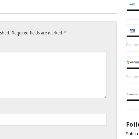
*
ished.
Required fields are marked
October
October
Fol
Subscri