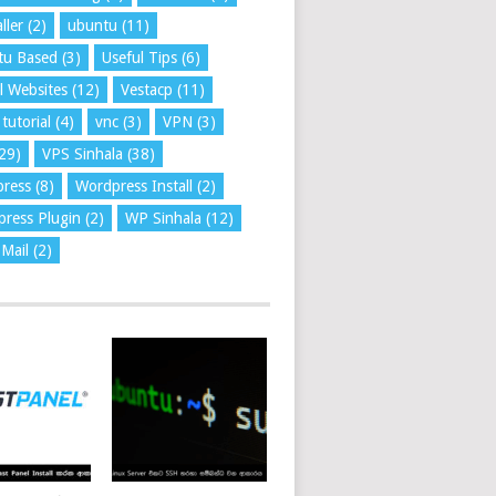
ller
(2)
ubuntu
(11)
tu Based
(3)
Useful Tips
(6)
l Websites
(12)
Vestacp
(11)
tutorial
(4)
vnc
(3)
VPN
(3)
29)
VPS Sinhala
(38)
press
(8)
Wordpress Install
(2)
ress Plugin
(2)
WP Sinhala
(12)
Mail
(2)