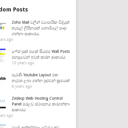
dom Posts
Zoho Mail වලින් ව්‍යාපාරික විද්යුත්
තැපැල් ලිපිනයක් නොමිලේ සාදා
ගන්නා ආකාරය.
ears ago
ෆේස් බුක් එකේ සියළුම Wall Posts
පහසුවෙන් ඉවත් කරන ආකාරය
10 years ago
පැරණි Youtube Layout එක
නැවත ලබා ගන්න පුළුවන් ක්‍රමයක්
8 years ago
Zeslecp Web Hosting Control
Panel සරලව ස්ථාපනය කරගන්නා
ආකාරය
ears ago
ඔබේ අන්තර්ජාල වේගය අඩු