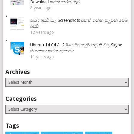
Download කරන කරන හැටි
8 years ago
වෙබ් අඩවි වල Screenshots එකක් ගන්න පුලුවන් වෙබ්
අඩවි
12 years ago
Ubuntu 14.04 / 12.04 මෙහෙයුම් පද්ධති වල Skype
ස්ථාපනය කරන ආකාරය
11 years ago
Archives
Archives
Categories
Categories
Tags