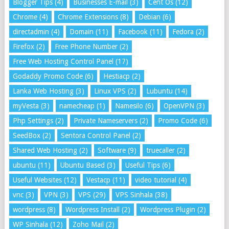
Blogger Tips
(4)
Businesses E-mail
(3)
Cent Os
(12)
Chrome
(4)
Chrome Extensions
(8)
Debian
(6)
directadmin
(4)
Domain
(11)
Facebook
(11)
Fedora
(2)
Firefox
(2)
Free Phone Number
(2)
Free Web Hosting Control Panel
(17)
Godaddy Promo Code
(6)
Hestiacp
(2)
Lanka Web Hosting
(3)
Linux VPS
(2)
Lubuntu
(14)
myVesta
(3)
namecheap
(1)
Namesilo
(6)
OpenVPN
(3)
Php Settings
(2)
Private Nameservers
(2)
Promo Code
(6)
SeedBox
(2)
Sentora Control Panel
(2)
Shared Web Hosting
(2)
Software
(9)
truecaller
(2)
ubuntu
(11)
Ubuntu Based
(3)
Useful Tips
(6)
Useful Websites
(12)
Vestacp
(11)
video tutorial
(4)
vnc
(3)
VPN
(3)
VPS
(29)
VPS Sinhala
(38)
wordpress
(8)
Wordpress Install
(2)
Wordpress Plugin
(2)
WP Sinhala
(12)
Zoho Mail
(2)