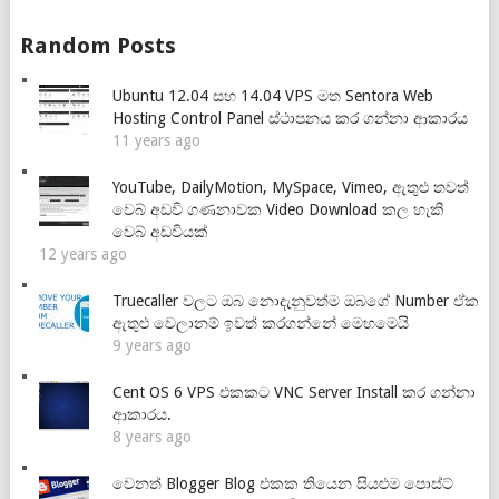
Random Posts
Ubuntu 12.04 සහ 14.04 VPS මත Sentora Web
Hosting Control Panel ස්ථාපනය කර ගන්නා ආකාරය
11 years ago
YouTube, DailyMotion, MySpace, Vimeo, ඇතුළු තවත්
වෙබ් අඩවි ගණනාවක Video Download කල හැකි
වෙබ් අඩවියක්
12 years ago
Truecaller වලට ඔබ නොදැනුවත්ම ඔබගේ Number ඒක
ඇතුළු වෙලානම් ඉවත් කරගන්නේ මෙහමෙයි
9 years ago
Cent OS 6 VPS එකකට VNC Server Install කර ගන්නා
ආකාරය.
8 years ago
වෙනත් Blogger Blog එකක තියෙන සියළුම පොස්ට්