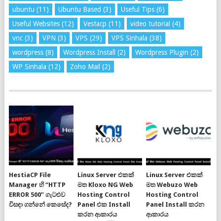
ubuntu
(11)
Ubuntu Based
(3)
Useful Tips
(6)
Useful Websites
(12)
Vestacp
(11)
video tutorial
(4)
vnc
(3)
VPN
(3)
VPS
(29)
VPS Sinhala
(38)
wordpress
(8)
Wordpress Install
(2)
Wordpress Plugin
(2)
WP Sinhala
(12)
Zoho Mail
(2)
HestiaCP File
Linux Server එකක්
Linux Server එකක්
Manager හි “HTTP
මත Kloxo NG Web
මත Webuzo Web
ERROR 500” ගැටළුව
Hosting Control
Hosting Control
විසඳා ගන්නේ කෙසේද?
Panel එක Install
Panel Install කරන
කරන ආකාරය
ආකාරය