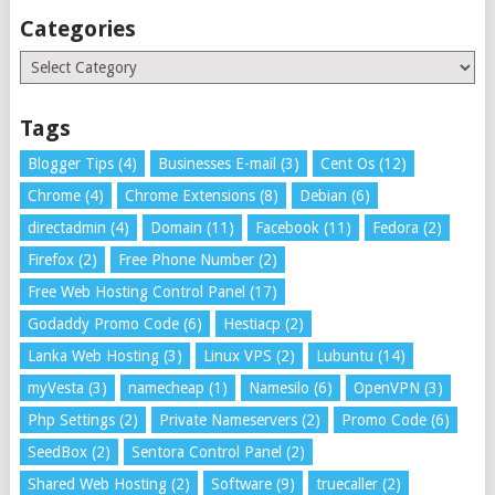
Categories
Categories
Tags
Blogger Tips
(4)
Businesses E-mail
(3)
Cent Os
(12)
Chrome
(4)
Chrome Extensions
(8)
Debian
(6)
directadmin
(4)
Domain
(11)
Facebook
(11)
Fedora
(2)
Firefox
(2)
Free Phone Number
(2)
Free Web Hosting Control Panel
(17)
Godaddy Promo Code
(6)
Hestiacp
(2)
Lanka Web Hosting
(3)
Linux VPS
(2)
Lubuntu
(14)
myVesta
(3)
namecheap
(1)
Namesilo
(6)
OpenVPN
(3)
Php Settings
(2)
Private Nameservers
(2)
Promo Code
(6)
SeedBox
(2)
Sentora Control Panel
(2)
Shared Web Hosting
(2)
Software
(9)
truecaller
(2)