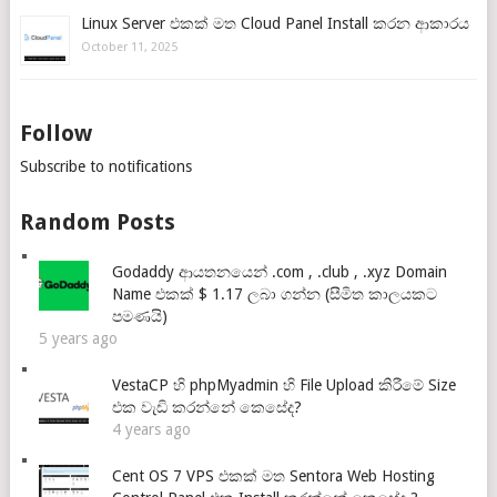
Linux Server එකක් මත Cloud Panel Install කරන ආකාරය
October 11, 2025
Follow
Subscribe to notifications
Random Posts
Godaddy ආයතනයෙන් .com , .club , .xyz Domain
Name එකක් $ 1.17 ලබා ගන්න (සීමිත කාලයකට
පමණයි)
5 years ago
VestaCP හි phpMyadmin හි File Upload කිරීමේ Size
එක වැඩි කරන්නේ කෙසේද?
4 years ago
Cent OS 7 VPS එකක් මත Sentora Web Hosting