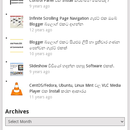
Control Panel එක Install කරන්නේ කෙසේද ?
9 years ago
Infinite Scrolling Page Navigation ගැජට් එක ඔබේ
Blogger බ්ලොග් එකට දාගන්න
12 years ago
Blogger බ්ලොග් එකට සියළුම ලිපි හා ප්‍රතිචාර ගණන
පෙන්වන ගැජට් එකක්
10 years ago
Slideshow වීඩියෝ හදන්න පහසු Software එකක්.
9 years ago
CentOS/Fedora, Ubuntu, Linux Mint වල VLC Media
Player එක Install කරන ආකාරය
11 years ago
Archives
Archives