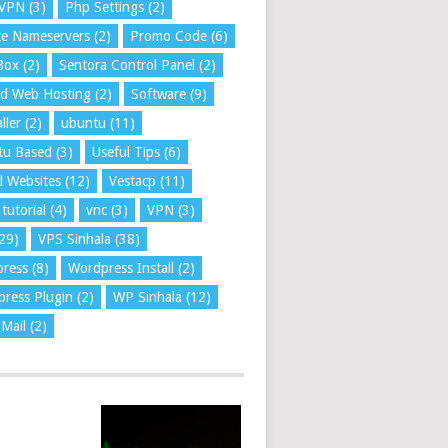
VPN
(3)
Php Settings
(2)
te Nameservers
(2)
Promo Code
(6)
Box
(2)
Sentora Control Panel
(2)
ed Web Hosting
(2)
Software
(9)
ller
(2)
ubuntu
(11)
tu Based
(3)
Useful Tips
(6)
l Websites
(12)
Vestacp
(11)
tutorial
(4)
vnc
(3)
VPN
(3)
29)
VPS Sinhala
(38)
press
(8)
Wordpress Install
(2)
ress Plugin
(2)
WP Sinhala
(12)
Mail
(2)