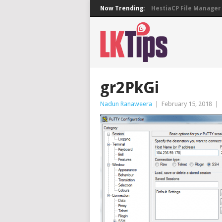
Now Trending:
HestiaCP File Manager 
gr2PkGi
Nadun Ranaweera
|
February 15, 2018
|