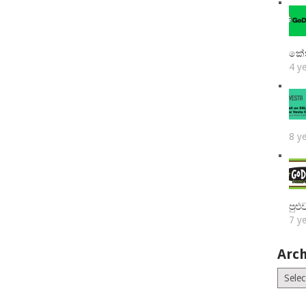
කේ
4 y
8 y
පුළ
7 y
Arch
Archiv