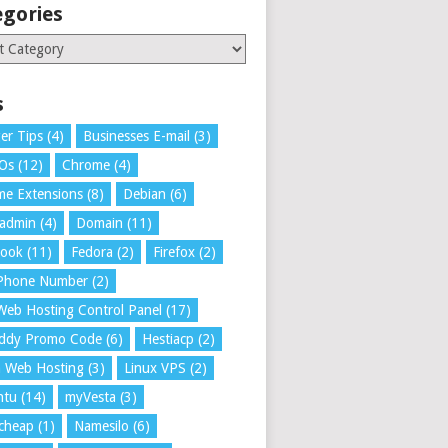
egories
ries
s
er Tips
(4)
Businesses E-mail
(3)
 Os
(12)
Chrome
(4)
e Extensions
(8)
Debian
(6)
tadmin
(4)
Domain
(11)
book
(11)
Fedora
(2)
Firefox
(2)
 Phone Number
(2)
Web Hosting Control Panel
(17)
ddy Promo Code
(6)
Hestiacp
(2)
a Web Hosting
(3)
Linux VPS
(2)
ntu
(14)
myVesta
(3)
cheap
(1)
Namesilo
(6)