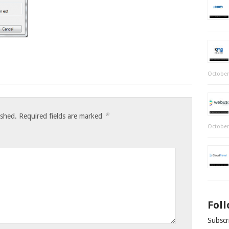
October
*
ished.
Required fields are marked
October
Fol
Subscri