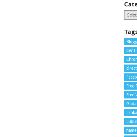
Cat
Catego
Tag
Blogg
Cent
Chrom
direc
Face
Free
Free 
Goda
Lank
Lubu
name