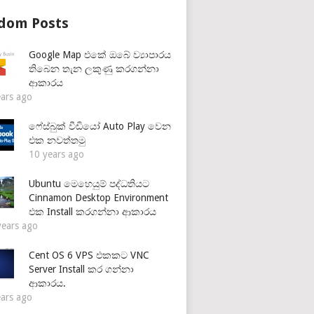
dom Posts
Google Map එකේ ඔබේ ව්‍යාපාරය
තිබෙන තැන ලකුණු කරගන්නා
ආකාරය
ears ago
ෆේස්බුක් වීඩියෝ Auto Play වෙන
එක නවත්තමු
10 years ago
Ubuntu මෙහෙයුම් පද්ධතියට
Cinnamon Desktop Environment
එක Install කරගන්නා ආකාරය
years ago
Cent OS 6 VPS එකකට VNC
Server Install කර ගන්නා
ආකාරය.
ears ago