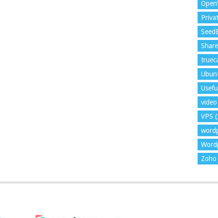
Open
Priva
Seed
Shar
trueca
Ubun
Usefu
video 
VPS
(
word
Wordp
Zoho 