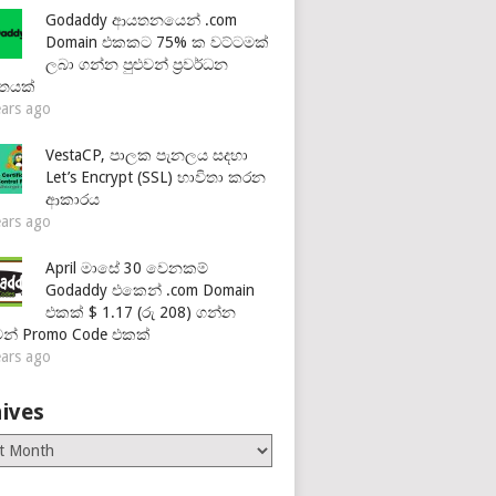
Godaddy ආයතනයෙන් .com
Domain එකකට 75% ක වට්ටමක්
ලබා ගන්න පුළුවන් ප්‍රවර්ධන
තයක්
ears ago
VestaCP, පාලක පැනලය සදහා
Let’s Encrypt (SSL) භාවිතා කරන
ආකාරය
ears ago
April මාසේ 30 වෙනකම්
Godaddy එකෙන් .com Domain
එකක් $ 1.17 (රු 208) ගන්න
ුවන් Promo Code එකක්
ears ago
ives
es