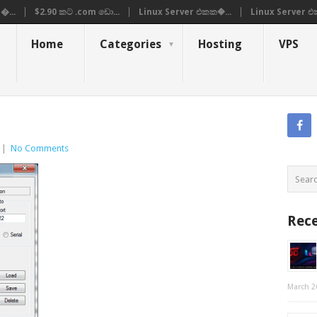
�...
$2.90 කට .com ඩො...
Linux Server එකක�...
Linux Server එ
Home
Categories
Hosting
VPS
|
No Comments
Rece
March 2