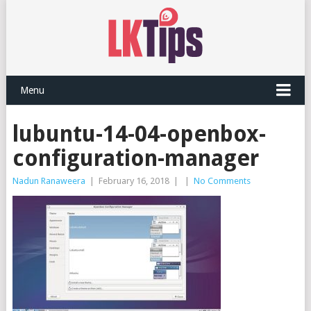
Menu
lubuntu-14-04-openbox-
configuration-manager
Nadun Ranaweera
|
February 16, 2018
|
|
No Comments