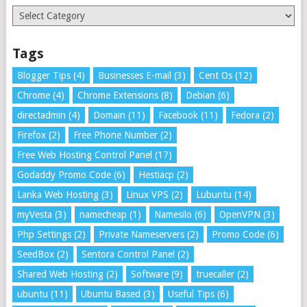
Categories
Tags
Blogger Tips
(4)
Businesses E-mail
(3)
Cent Os
(12)
Chrome
(4)
Chrome Extensions
(8)
Debian
(6)
directadmin
(4)
Domain
(11)
Facebook
(11)
Fedora
(2)
Firefox
(2)
Free Phone Number
(2)
Free Web Hosting Control Panel
(17)
Godaddy Promo Code
(6)
Hestiacp
(2)
Lanka Web Hosting
(3)
Linux VPS
(2)
Lubuntu
(14)
myVesta
(3)
namecheap
(1)
Namesilo
(6)
OpenVPN
(3)
Php Settings
(2)
Private Nameservers
(2)
Promo Code
(6)
SeedBox
(2)
Sentora Control Panel
(2)
Shared Web Hosting
(2)
Software
(9)
truecaller
(2)
ubuntu
(11)
Ubuntu Based
(3)
Useful Tips
(6)