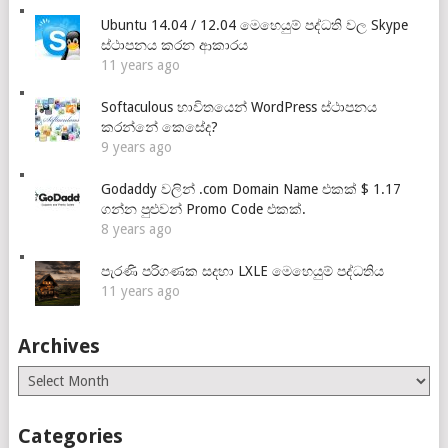
Ubuntu 14.04 / 12.04 මෙහෙයුම් පද්ධති වල Skype
ස්ථාපනය කරන ආකාරය
11 years ago
Softaculous භාවිතයෙන් WordPress ස්ථාපනය
කරන්නේ කෙසේද?
9 years ago
Godaddy වලින් .com Domain Name එකක් $ 1.17
ගන්න පුළුවන් Promo Code එකක්.
8 years ago
පැරණි පරිගණක සදහා LXLE මෙහෙයුම් පද්ධතිය
11 years ago
Archives
Archives
Categories