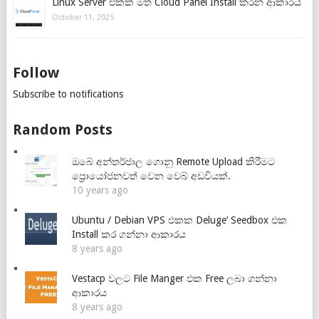
Linux Server එකක් මත Cloud Panel Install කරන ආකාරය
October 11, 2025
Follow
Subscribe to notifications
Random Posts
ඔබේ අන්තර්ජාල ගොනු Remote Upload කිරීමට
ප්‍රොයෝජනවත් වෙන වෙබ් අඩවියක්.
10 years ago
Ubuntu / Debian VPS එකක Deluge’ Seedbox එක
Install කර ගන්නා ආකාරය
8 years ago
Vestacp වලට File Manger එක Free ලබා ගන්නා
ආකාරය
8 years ago