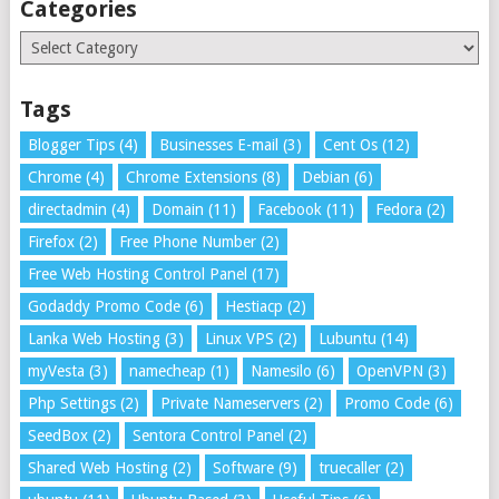
Categories
Categories
Tags
Blogger Tips
(4)
Businesses E-mail
(3)
Cent Os
(12)
Chrome
(4)
Chrome Extensions
(8)
Debian
(6)
directadmin
(4)
Domain
(11)
Facebook
(11)
Fedora
(2)
Firefox
(2)
Free Phone Number
(2)
Free Web Hosting Control Panel
(17)
Godaddy Promo Code
(6)
Hestiacp
(2)
Lanka Web Hosting
(3)
Linux VPS
(2)
Lubuntu
(14)
myVesta
(3)
namecheap
(1)
Namesilo
(6)
OpenVPN
(3)
Php Settings
(2)
Private Nameservers
(2)
Promo Code
(6)
SeedBox
(2)
Sentora Control Panel
(2)
Shared Web Hosting
(2)
Software
(9)
truecaller
(2)