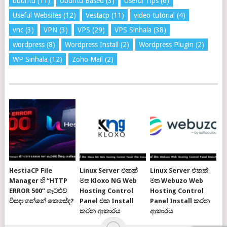
ubuntu
(11)
Ubuntu Based
(3)
Useful Tips
(6)
Useful Websites
(12)
Vestacp
(11)
video tutorial
(4)
vnc
(3)
VPN
(3)
VPS
(29)
VPS Sinhala
(38)
wordpress
(8)
Wordpress Install
(2)
Wordpress Plugin
(2)
WP Sinhala
(12)
Zoho Mail
(2)
HestiaCP File
Linux Server එකක්
Linux Server එකක්
Manager හි “HTTP
මත Kloxo NG Web
මත Webuzo Web
ERROR 500” ගැටළුව
Hosting Control
Hosting Control
විසඳා ගන්නේ කෙසේද?
Panel එක Install
Panel Install කරන
කරන ආකාරය
ආකාරය