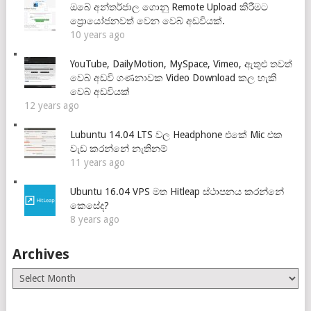
ඔබේ අන්තර්ජාල ගොනු Remote Upload කිරීමට
ප්‍රොයෝජනවත් වෙන වෙබ් අඩවියක්.
10 years ago
YouTube, DailyMotion, MySpace, Vimeo, ඇතුළු තවත්
වෙබ් අඩවි ගණනාවක Video Download කල හැකි
වෙබ් අඩවියක්
12 years ago
Lubuntu 14.04 LTS වල Headphone එකේ Mic එක
වැඩ කරන්නේ නැතිනම්
11 years ago
Ubuntu 16.04 VPS මත Hitleap ස්ථාපනය කරන්නේ
කෙසේද?
8 years ago
Archives
Archives