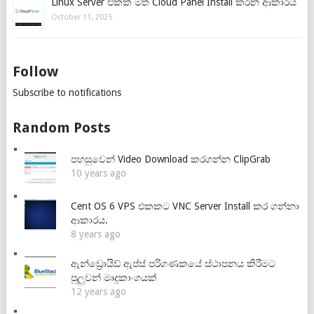
Linux Server එකක් මත Cloud Panel Install කරන ආකාරය
October 11, 2025
Follow
Subscribe to notifications
Random Posts
පහසුවෙන් Video Download කරගන්න ClipGrab
10 years ago
Cent OS 6 VPS එකකට VNC Server Install කර ගන්නා
ආකාරය.
8 years ago
ඇන්ඩ්‍රොයිඩ් ඇප්ස් පරිගණකයේ ස්ථාපනය කිරීමට
පුලුවන් මෘදුකාංගයක්
12 years ago