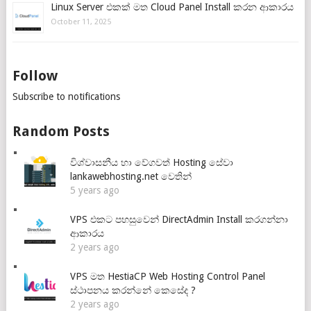
Linux Server එකක් මත Cloud Panel Install කරන ආකාරය
October 11, 2025
Follow
Subscribe to notifications
Random Posts
විශ්වාසනීය හා වේගවත් Hosting සේවා
lankawebhosting.net වෙතින්
5 years ago
VPS එකට පහසුවෙන් DirectAdmin Install කරගන්නා
ආකාරය
2 years ago
VPS මත HestiaCP Web Hosting Control Panel
ස්ථාපනය කරන්නේ කෙසේද ?
2 years ago