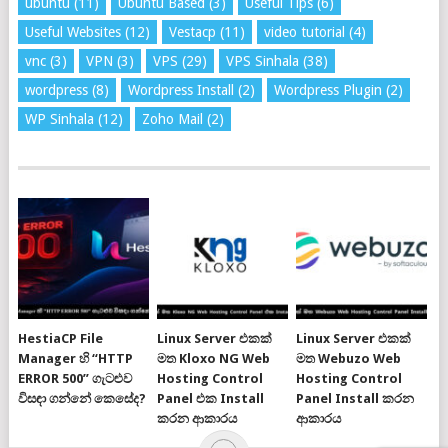
ubuntu
(11)
Ubuntu Based
(3)
Useful Tips
(6)
Useful Websites
(12)
Vestacp
(11)
video tutorial
(4)
vnc
(3)
VPN
(3)
VPS
(29)
VPS Sinhala
(38)
wordpress
(8)
Wordpress Install
(2)
Wordpress Plugin
(2)
WP Sinhala
(12)
Zoho Mail
(2)
HestiaCP File
Linux Server එකක්
Linux Server එකක්
Manager හි “HTTP
මත Kloxo NG Web
මත Webuzo Web
ERROR 500” ගැටළුව
Hosting Control
Hosting Control
විසඳා ගන්නේ කෙසේද?
Panel එක Install
Panel Install කරන
කරන ආකාරය
ආකාරය