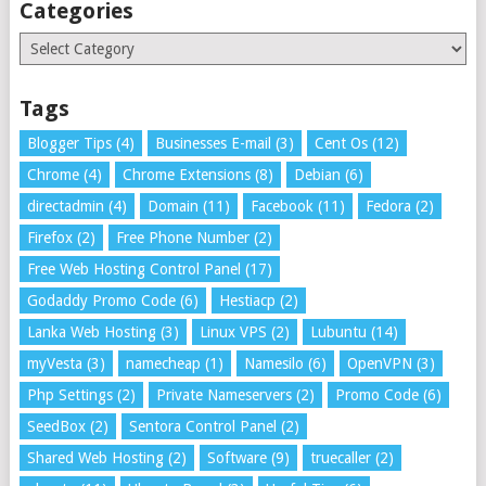
Categories
Categories
Tags
Blogger Tips
(4)
Businesses E-mail
(3)
Cent Os
(12)
Chrome
(4)
Chrome Extensions
(8)
Debian
(6)
directadmin
(4)
Domain
(11)
Facebook
(11)
Fedora
(2)
Firefox
(2)
Free Phone Number
(2)
Free Web Hosting Control Panel
(17)
Godaddy Promo Code
(6)
Hestiacp
(2)
Lanka Web Hosting
(3)
Linux VPS
(2)
Lubuntu
(14)
myVesta
(3)
namecheap
(1)
Namesilo
(6)
OpenVPN
(3)
Php Settings
(2)
Private Nameservers
(2)
Promo Code
(6)
SeedBox
(2)
Sentora Control Panel
(2)
Shared Web Hosting
(2)
Software
(9)
truecaller
(2)